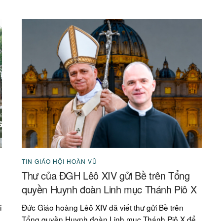
TIN GIÁO HỘI HOÀN VŨ
Thư của ĐGH Lêô XIV gửi Bề trên Tổng
quyền Huynh đoàn Linh mục Thánh Piô X
i
Đức Giáo hoàng Lêô XIV đã viết thư gửi Bề trên
Tổng quyền Huynh đoàn Linh mục Thánh Piô X để...