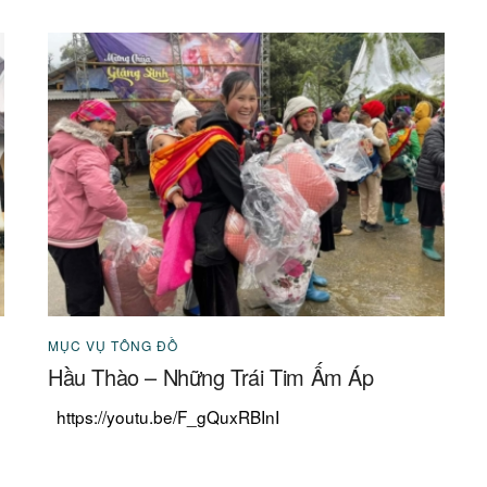
MỤC VỤ TÔNG ĐỒ
Hầu Thào – Những Trái Tim Ấm Áp
https://youtu.be/F_gQuxRBInI