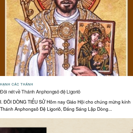
HẠNH CÁC THÁNH
Đôi nét về Thánh Anphongsô đệ Ligoriô
I. ĐÔI DÒNG TIỂU SỬ Hôm nay Giáo Hội cho chúng mừng kính
Thánh Anphongsô Đệ Ligoriô, Đấng Sáng Lập Dòng...