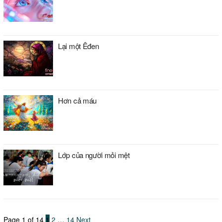
Lại một Êđen
Hơn cả máu
Lớp của người mỏi mệt
Page 1 of 14
1
2
…
14
Next