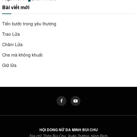
Bài viết mới
Tiến bước trong yêu thương
Trao Lửa
Chăm Lửa
Che mà không khuất
Giữ lửa
HỘI DÒNG NỮ ĐA MINH BÙI CHU
Địa chỉ: Thôn Bùi Chu, Xuân Trường, Ninh Bình