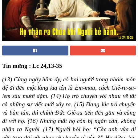
Tin mừng : Lc 24,13-35
(13) Cùng ngày hôm ấy, có hai người trong nhóm môn
đệ đi đến một làng kia tên là Em-mau, cách Giê-ru-sa-
lem sáu mươi dặm. (14) Họ trò chuyện với nhau về tất
cả những sự việc mới xảy ra. (15) Đang lúc trò chuyện
và bàn tán, thì chính Đức Giê-su tiến đến gần và cùng
đi với họ. (16) Nhưng mắt họ còn bị ngăn cản, không
nhận ra Người. (17) Người hỏi họ: “Các anh vừa đi
vừa trao đổi với nhau về chuyện gì vậy ?” Họ dừng lại,