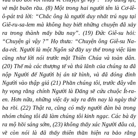
vẻ mặt buồn rầu. (8) Một trong hai người tên là Cơ-lê-
ô-pát trả lời: “Chắc ông là người duy nhất trú ngụ tại
Giê-ru-sa-lem mà không hay biết những chuyện đã xảy
ra trong thành mấy bữa nay”. (19) Đức Giê-su hỏi:
“Chuyện gì vậy ?” Họ thưa: “Chuyện ông Giê-su Na-
da-rét. Người là một Ngôn sứ đầy uy thế trong việc làm
cũng như lời nói trước mặt Thiên Chúa và toàn dân.
(20) Thế mà các thượng tế và thủ lãnh của chúng ta đã
nộp Người để Người bị án tử hình, và đã đóng đinh
Người vào thập giá (21) Phần chúng tôi, trước đây vẫn
hy vọng rằng chính Người là Đấng sẽ cứu chuộc Ít-ra-
en. Hơn nữa, những việc ấy xảy ra đến nay là ngày thứ
ba rồi. (22) Thật ra, cũng có mấy người đàn bà trong
nhóm chúng tôi đã làm chúng tôi kinh ngạc. Các bà ấy
ra mộ hồi sáng sớm, (23) không thấy xác Người đâu cả,
về còn nói là đã thấy thiên thần hiện ra bảo rằng