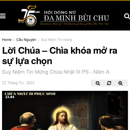
Home
Cầu Nguyện
Suy Niệm Tin mừng
Lời Chúa – Chìa khóa mở ra
sự lựa chọn
Suy Niệm Tin Mừng Chúa Nhật III PS - Năm A
22 Tháng Tư, 2023