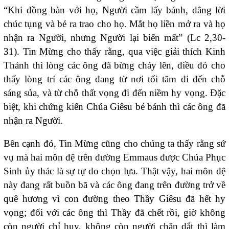
“Khi đồng bàn với họ, Người cầm lấy bánh, dâng lời
chúc tụng và bẻ ra trao cho họ. Mắt họ liền mở ra và họ
nhận ra Người, nhưng Người lại biến mất” (Lc 2,30-
31). Tin Mừng cho thấy rằng, qua việc giải thích Kinh
Thánh thì lòng các ông đã bừng cháy lên, điều đó cho
thấy lòng trí các ông đang từ nơi tối tăm đi đến chỗ
sáng sủa, và từ chỗ thất vọng đi đến niềm hy vọng. Đặc
biệt, khi chứng kiến Chúa Giêsu bẻ bánh thì các ông đã
nhận ra Người.
Bên cạnh đó, Tin Mừng cũng cho chúng ta thấy rằng sứ
vụ mà hai môn đệ trên đường Emmaus được Chúa Phục
Sinh ủy thác là sự tự do chọn lựa. Thật vậy, hai môn đệ
này đang rất buồn bã và các ông đang trên đường trở về
quê hương vì con đường theo Thầy Giêsu đã hết hy
vọng; đối với các ông thì Thầy đã chết rồi, giờ không
còn người chỉ huy, không còn người chăn dắt thì làm