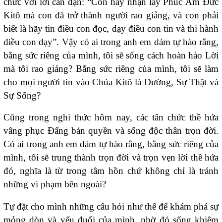
chức với lời căn dặn: “Con hãy nhận lấy Phúc Âm Đức
Kitô mà con đã trở thành người rao giảng, và con phải
biết là hãy tin điều con đọc, dạy điều con tin và thi hành
điều con dạy”. Vậy có ai trong anh em dám tự hào rằng,
bằng sức riêng của mình, tôi sẽ sống cách hoàn hảo Lời
mà tôi rao giảng? Bằng sức riêng của mình, tôi sẽ làm
cho mọi người tin vào Chúa Kitô là Đường, Sự Thật và
Sự Sống?
Cũng trong nghi thức hôm nay, các tân chức thề hứa
vâng phục Đấng bản quyền và sống độc thân trọn đời.
Có ai trong anh em dám tự hào rằng, bằng sức riêng của
mình, tôi sẽ trung thành trọn đời và trọn vẹn lời thề hứa
đó, nghĩa là từ trong tâm hồn chứ không chỉ là tránh
những vi phạm bên ngoài?
Tự đặt cho mình những câu hỏi như thế để khám phá sự
mỏng dòn và yếu đuối của mình, nhờ đó sống khiêm