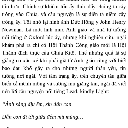
tốn hơn. Chính sự khiêm tốn ấy thúc đẩy chúng ta cậy
trông vào Chúa, và cầu nguyện là sự diễn tả niềm cậy
trông ấy. Tôi nhớ lại hình ảnh Đức Hồng y John Henry
Newman. Là một linh mục Anh giáo và nhà tư tưởng
nổi tiếng ở Oxford lúc ấy, nhưng khi nghiên cứu, ngài
khám phá ra chỉ có Hội Thánh Công giáo mới là Hội
Thánh đích thực của Chúa Kitô. Thế nhưng quả là sự
giằng co xâu xé khi phải giã từ Anh giáo cùng với biết
bao đau khổ gây ra cho những người thân yêu, tin
tưởng nơi ngài. Với tâm trạng ấy, trên chuyến tàu giữa
biển cả mênh mông và sương mù giăng kín, ngài đã viết
nên lời cầu nguyện nổi tiếng Lead, kindly Light:
“Ánh sáng dịu êm, xin dẫn con.
Dẫn con đi tới giữa đêm mịt mùng…