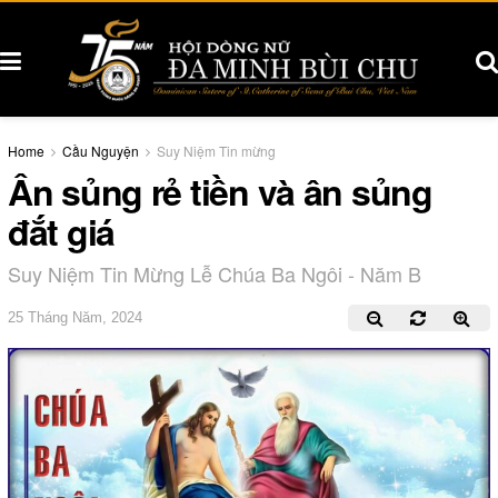
Home
Cầu Nguyện
Suy Niệm Tin mừng
Ân sủng rẻ tiền và ân sủng
đắt giá
Suy Niệm Tin Mừng Lễ Chúa Ba Ngôi - Năm B
25 Tháng Năm, 2024