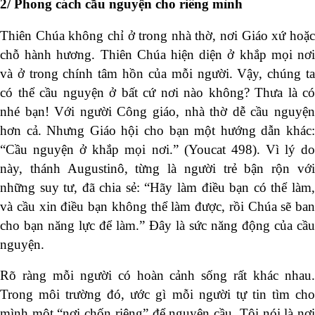
2/ Phong cách cầu nguyện cho riêng mình
Thiên Chúa không chỉ ở trong nhà thờ, nơi Giáo xứ hoặc
chỗ hành hương. Thiên Chúa hiện diện ở khắp mọi nơi
và ở trong chính tâm hồn của mỗi người. Vậy, chúng ta
có thể cầu nguyện ở bất cứ nơi nào không? Thưa là có
nhé bạn! Với người Công giáo, nhà thờ dễ cầu nguyện
hơn cả. Nhưng Giáo hội cho bạn một hướng dẫn khác:
“Cầu nguyện ở khắp mọi nơi.” (Youcat 498). Vì lý do
này, thánh Augustinô, từng là người trẻ bận rộn với
những suy tư, đã chia sẻ: “Hãy làm điều bạn có thể làm,
và cầu xin điều bạn không thể làm được, rồi Chúa sẽ ban
cho bạn năng lực để làm.” Đây là sức năng động của cầu
nguyện.
Rõ ràng mỗi người có hoàn cảnh sống rất khác nhau.
Trong môi trường đó, ước gì mỗi người tự tin tìm cho
mình một “nơi chốn riêng” để nguyện cầu. Tôi nói là nơi