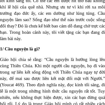
lời kinh sáng tối. Có thể các em được hít thở bầu không
khí lễ hội của quê nhà. Nhưng ưu tư vì khi rời xa môi
trường đạo đức ấy, các em dường như lúng túng. Cầu
nguyện làm sao? Sống đạo như thế nào trước cuộc sống
đổi thay? Đó là chưa kể biết bao cám dỗ đang chờ trực các
bạn. Trong hoàn cảnh này, tôi viết tặng các bạn đang đi
làm bài này.
1/ Cầu nguyện là gì?
Giáo hội chia sẻ rằng: “Cầu nguyện là hướng lòng lên
cùng Thiên Chúa. Khi một người cầu nguyện, họ đi vào
trong sự liên kết sống động với Thiên Chúa ngay tự đời
này, để mai sau được liên kết mặt đối mặt với Người.”
(Youcat 469). Theo định nghĩa này, đọc kinh tối sáng, đi
lễ là một trong những hình thức cầu nguyện rất tốt. Tuy
nhiên, nếu không thực hiện được, xin các bạn đừng quá
bối rối. Lý do là trong Giáo hội mình có rất nhiều cách