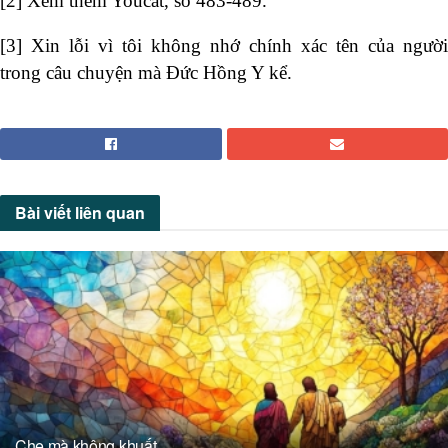
[2]
Xem thêm Youcat, số 483-489.
[3]
Xin lỗi vì tôi không nhớ chính xác tên của người
trong câu chuyện mà Đức Hồng Y kể.
Bài viết
liên quan
Che mà không khuất