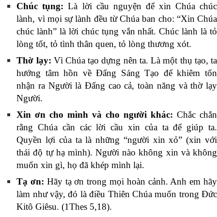
Chúc tụng:
Là lời cầu nguyện để xin Chúa chú
lành, vì mọi sự lành đều từ Chúa ban cho: “Xin Chúa
chúc lành” là lời chúc tụng vắn nhất. Chúc lành là tỏ
lòng tốt, tỏ tình thân quen, tỏ lòng thương xót.
Thờ lạy:
Vì Chúa tạo dựng nên ta. Là một thụ tạo, t
hướng tâm hồn về Đấng Sáng Tạo để khiêm tốn
nhận ra Người là Đấng cao cả, toàn năng và thờ lạy
Người.
Xin ơn cho mình và cho người khác:
Chắc chắn
rằng Chúa cần các lời cầu xin của ta để giúp ta.
Quyền lợi của ta là những “người xin xỏ” (xin với
thái độ tự hạ mình). Người nào không xin và không
muốn xin gì, họ đã khép mình lại.
Tạ ơn:
Hãy tạ ơn trong mọi hoàn cảnh. Anh em hã
làm như vậy, đó là điều Thiên Chúa muốn trong Đức
Kitô Giêsu. (1Thes 5,18).