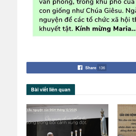
Share
136
Bài viết
liên quan