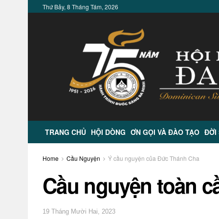
Thứ Bảy, 8 Tháng Tám, 2026
TRANG CHỦ
HỘI DÒNG
ƠN GỌI VÀ ĐÀO TẠO
ĐỜI
Home
Cầu Nguyện
Ý cầu nguyện của Đức Thánh Cha
Cầu nguyện toàn c
19 Tháng Mười Hai, 2023