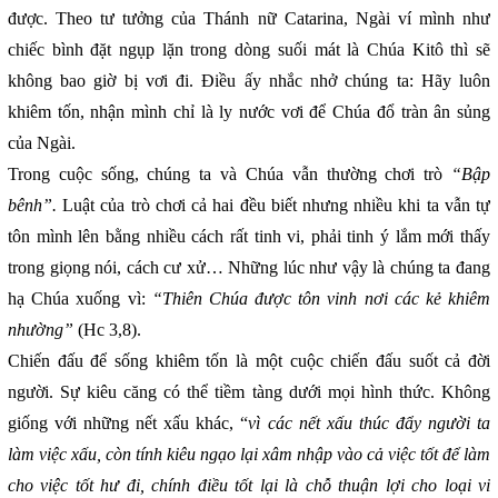
được. Theo tư tưởng của Thánh nữ Catarina, Ngài ví mình như
chiếc bình đặt ngụp lặn trong dòng suối mát là Chúa Kitô thì sẽ
không bao giờ bị vơi đi. Điều ấy nhắc nhở chúng ta: Hãy luôn
khiêm tốn, nhận mình chỉ là ly nước vơi để Chúa đổ tràn ân sủng
của Ngài.
Trong cuộc sống, chúng ta và Chúa vẫn thường chơi trò
“Bập
bênh”.
Luật của trò chơi cả hai đều biết nhưng nhiều khi ta vẫn tự
tôn mình lên bằng nhiều cách rất tinh vi, phải tinh ý lắm mới thấy
trong giọng nói, cách cư xử… Những lúc như vậy là chúng ta đang
hạ Chúa xuống vì:
“Thiên Chúa được tôn vinh nơi các kẻ khiêm
nhường”
(Hc 3,8).
Chiến đấu để sống khiêm tốn là một cuộc chiến đấu suốt cả đời
người. Sự kiêu căng có thể tiềm tàng dưới mọi hình thức. Không
giống với những nết xấu khác, “
vì các nết xấu thúc đẩy người ta
làm việc xấu, còn tính kiêu ngạo lại xâm nhập vào cả việc tốt để làm
cho việc tốt hư đi, chính điều tốt lại là chỗ thuận lợi cho loại vi