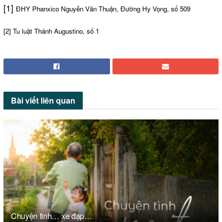
[1]
ĐHY Phanxico Nguyễn Văn Thuận, Đường Hy Vọng, số 509
[2]
Tu luật Thánh Augustino, số 1
Bài viết
liên quan
Chuyện tình… xe đạp…