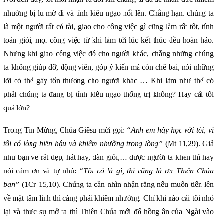
nhường bị lu mờ đi và tính kiêu ngạo nổi lên. Chẳng hạn, chúng ta
là một người rất có tài, giao cho công việc gì cũng làm rất tốt, tính
toán giỏi, mọi công việc từ khi làm tới lúc kết thúc đều hoàn hảo.
Nhưng khi giao công việc đó cho người khác, chẳng những chúng
ta không giúp đỡ, động viên, góp ý kiến mà còn chê bai, nói những
lời có thể gây tổn thương cho người khác … Khi làm như thế có
phải chúng ta đang bị tính kiêu ngạo thống trị không? Hay cái tôi
quá lớn?
Trong Tin Mừng, Chúa Giêsu mời gọi:
“Anh em hãy học với tôi, vì
tôi có lòng hiền hậu và khiêm nhường trong lòng”
(Mt 11,29). Giả
như bạn vẽ rất đẹp, hát hay, đàn giỏi,… được người ta khen thì hãy
nói cám ơn và tự nhủ:
“Tôi có là gì, thì cũng là ơn Thiên Chúa
ban”
(1Cr 15,10). Chúng ta cần nhìn nhận rằng nếu muốn tiến lên
về mặt tâm linh thì càng phải khiêm nhường. Chỉ khi nào cái tôi nhỏ
lại và thực sự mở ra thì Thiên Chúa mới đổ hồng ân của Ngài vào