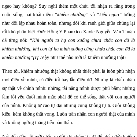
ngạo hay không? Suy nghĩ thêm một chút, tôi nhận ra rằng trong
cuộc sống, hai khái niệm
“khiêm nhường”
và
“kiêu ngạo”
tưởng
như đối lập nhau hoàn toàn, nhưng đôi khi ranh giới giữa chúng lại
rất khó phân biệt. Đức Hồng Y Phanxico Xavie Nguyễn Văn Thuận
đã từng nói:
“Khi người ta hạ con xuống chưa chắc con đã là
khiêm nhường, khi con tự hạ mình xuống cũng chưa chắc con đã là
khiêm nhường”
[1]
.Vậy như thế nào mới là khiêm nhường thật?
Theo tôi, khiêm nhường thật không nhất thiết phải là luôn phủ nhận
mọi điều về mình, cả điều tốt hay lẫn điều dở. Nhưng là chấp nhận
sự thật về chính mình: những tài năng mình được phú bẩm; những
lầm lỗi yếu đuối mình mắc phải để có thể sống thật với con người
của mình. Không tự cao tự đại nhưng cũng không tự ti. Giỏi không
kiêu, kém không thất vọng. Luôn trân nhận con người thật của mình
và không ngừng thăng tiến bản thân.
Nói đến đây, tôi mới nhận ra đôi khi chúng ta đã để nhân đức khiêm