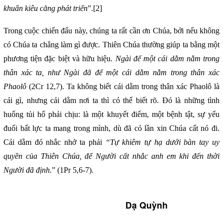
khuẩn kiêu căng phát triển
”.
[2]
Trong cuộc chiến đấu này, chúng ta rất cần ơn Chúa, bởi nếu không
có Chúa ta chẳng làm gì được. Thiên Chúa thường giúp ta bằng một
phương tiện đặc biệt và hữu hiệu.
Ngài để một cái dằm nằm trong
thân xác ta, như Ngài đã để một cái dằm nằm trong thân xác
Phaolô
(2Cr 12,7). Ta không biết cái dằm trong thân xác Phaolô là
cái gì, nhưng cái dằm nơi ta thì có thể biết rõ. Đó là những tình
huống tủi hổ phải chịu: là một khuyết điểm, một bệnh tật, sự yếu
đuối bất lực ta mang trong mình, dù đã có lần xin Chúa cất nó đi.
Cái dằm đó nhắc nhở ta phải
“Tự khiêm tự hạ dưới bàn tay uy
quyền của Thiên Chúa, để Người cất nhắc anh em khi đến thời
Người đã định
.” (1Pr 5,6-7).
Dạ Quỳnh