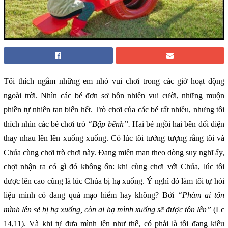
Tôi thích ngắm những em nhỏ vui chơi trong các giờ hoạt động
ngoài trời. Nhìn các bé đơn sơ hồn nhiên vui cười, những muộn
phiền tự nhiên tan biến hết. Trò chơi của các bé rất nhiều, nhưng tôi
thích nhìn các bé chơi trò
“Bập bênh”.
Hai bé ngồi hai bên đối diện
thay nhau lên lên xuống xuống. Có lúc tôi tưởng tượng rằng tôi và
Chúa cùng chơi trò chơi này. Đang miên man theo dòng suy nghĩ ấy,
chợt nhận ra có gì đó không ổn: khi cùng chơi với Chúa, lúc tôi
được lên cao cũng là lúc Chúa bị hạ xuống. Ý nghĩ đó làm tôi tự hỏi
liệu mình có đang quá mạo hiểm hay không? Bởi
“Phàm ai tôn
mình lên sẽ bị hạ xuống, còn ai hạ mình xuống sẽ được tôn lên”
(Lc
14,11). Và khi tự đưa mình lên như thế, có phải là tôi đang kiêu