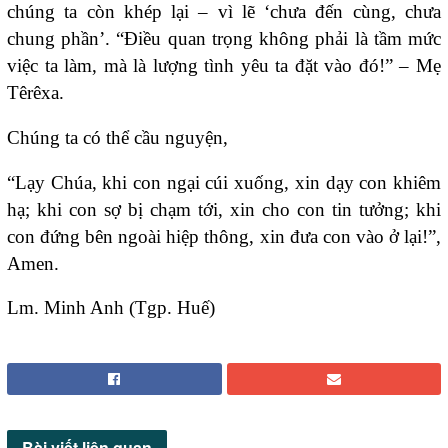
chúng ta còn khép lại – vì lẽ ‘chưa đến cùng, chưa
chung phần’. “Điều quan trọng không phải là tầm mức
việc ta làm, mà là lượng tình yêu ta đặt vào đó!” – Mẹ
Têrêxa.
Chúng ta có thể cầu nguyện,
“Lạy Chúa, khi con ngại cúi xuống, xin dạy con khiêm
hạ; khi con sợ bị chạm tới, xin cho con tin tưởng; khi
con đứng bên ngoài hiệp thông, xin đưa con vào ở lại!”,
Amen.
Lm. Minh Anh (Tgp. Huế)
Bài viết
liên quan