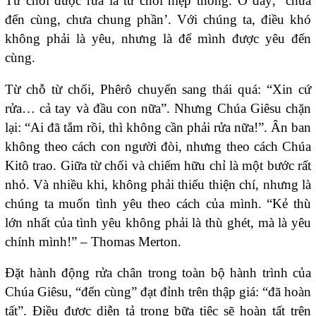
Từ chối được rửa là từ chối hiệp thông. Ở đây
,
‘chưa
đến cùng, chưa chung phần’. Với chúng ta, điều khó
không phải là yêu, nhưng là để mình được yêu đến
cùng.
Từ chỗ từ chối, Phêrô chuyển sang thái quá: “
X
in cứ
rửa… cả tay và đầu con nữa”. Nhưng Chúa Giêsu chặn
lại: “Ai đã tắm rồi, thì không cần phải rửa nữa
!
”. Ân ban
không theo cách con người đòi, nhưng theo cách Chúa
Kitô trao. Giữa từ chối và chiếm hữu chỉ là một bước rất
nhỏ. Và nhiều khi, không phải thiếu thiện chí, nhưng là
chúng ta muốn tình yêu theo cách của mình. “Kẻ thù
lớn nhất của tình yêu không phải là thù ghét, mà là yêu
chính mình!” – Thomas Merton.
Đặt hành động rửa chân trong toàn bộ hành trình của
Chúa Giêsu, “đến cùng” đạt đỉnh trên thập giá: “đã hoàn
tất”. Điều được diễn tả trong bữa tiệc sẽ hoàn tất trên