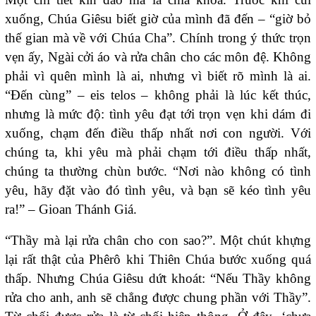
xuống, Chúa Giêsu biết giờ của mình đã đến
–
“
giờ bỏ
thế gian mà về với Chúa Cha
”
. Chính trong ý thức trọn
vẹn ấy, Ngài cởi áo và rửa chân cho các môn đệ. Không
phải vì quên mình là ai, nhưng vì biết rõ mình là ai.
“Đến cùng” – eis telos – không phải là lúc kết thúc,
nhưng là mức độ: tình yêu đạt tới trọn vẹn khi dám đi
xuống, chạm đến điều thấp nhất nơi con người. Với
chúng ta, khi yêu mà phải chạm tới điều thấp nhất,
chúng ta thường chùn bước. “Nơi nào không có tình
yêu, hãy đặt vào đó tình yêu, và bạn sẽ kéo tình yêu
ra!” – Gioan Thánh Giá.
“Thầy mà lại rửa chân cho con sao?”. Một chút khựng
lại rất thật của Phêrô khi Thiên Chúa bước xuống quá
thấp. Nhưng Chúa Giêsu dứt khoát: “Nếu Thầy không
rửa cho anh, anh sẽ chẳng được chung phần với Thầy”.