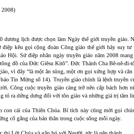
 2008)
 dương lịch được chọn làm Ngày thế giới truyền giáo. 
điệp kêu gọi cộng đoàn Công giáo thế giới hãy suy tư
iáo Hội. Sứ điệp nhân ngày truyền giáo năm 2008 mang
tông đồ của Đức Giêsu Kitô”. Đức Thánh Cha Bê-nê-đi-t
giáo, vì đây “là một ân sủng, một ơn gọi xứng hợp và căn 
 báo Tin Mừng số 14). Truyền giáo chính là lệnh truyền 
rời. Công cuộc truyền giáo càng trở nên cấp bách hơn n
 tỏ ra dửng dưng đối với tôn giáo và những giá trị tâm li
n con cái của Thiên Chúa. Bí tích này cũng mời gọi chún
ững cố gắng của bản thân trong cuộc sống mỗi ngày.
 thi Lời Chúa và gắn bó với Người, tức là nên thánh.