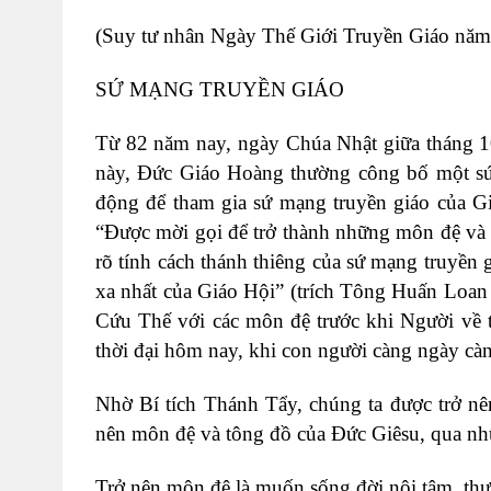
(Suy tư nhân Ngày Thế Giới Truyền Giáo năm
SỨ MẠNG TRUYỀN GIÁO
Từ 82 năm nay, ngày Chúa Nhật giữa tháng 10
này, Đức Giáo Hoàng thường công bố một sứ 
động để tham gia sứ mạng truyền giáo của G
“Được mời gọi để trở thành những môn đệ và 
rõ tính cách thánh thiêng của sứ mạng truyền 
xa nhất của Giáo Hội” (trích Tông Huấn Loan
Cứu Thế với các môn đệ trước khi Người về t
thời đại hôm nay, khi con người càng ngày càng
Nhờ Bí tích Thánh Tẩy, chúng ta được trở nê
nên môn đệ và tông đồ của Đức Giêsu, qua nh
Trở nên môn đệ là muốn sống đời nội tâm, thực