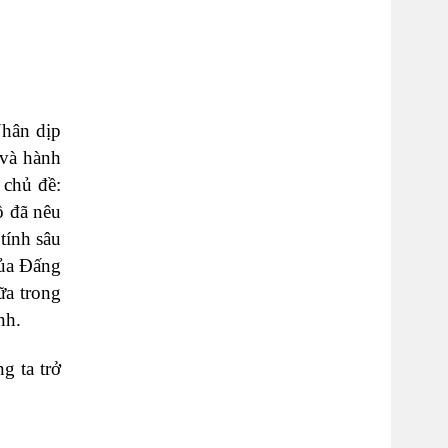
Nhân dịp
 và hành
 chủ đề:
ô đã nêu
tính sâu
của Đấng
ữa trong
nh.
g ta trở