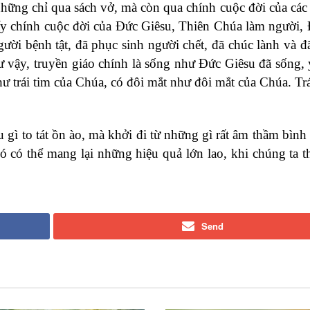
ững chỉ qua sách vở, mà còn qua chính cuộc đời của các 
ấy chính cuộc đời của Đức Giêsu, Thiên Chúa làm người,
ời bệnh tật, đã phục sinh người chết, đã chúc lành và đã
ư vậy, truyền giáo chính là sống như Đức Giêsu đã sống,
hư trái tim của Chúa, có đôi mắt như đôi mắt của Chúa. Trá
gì to tát ồn ào, mà khởi đi từ những gì rất âm thầm bình 
 có thể mang lại những hiệu quả lớn lao, khi chúng ta t
Send