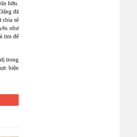
tín hữu.
 Đấng đã
 chia sẻ
 yêu như
i tim để
dị trong
hực hiện