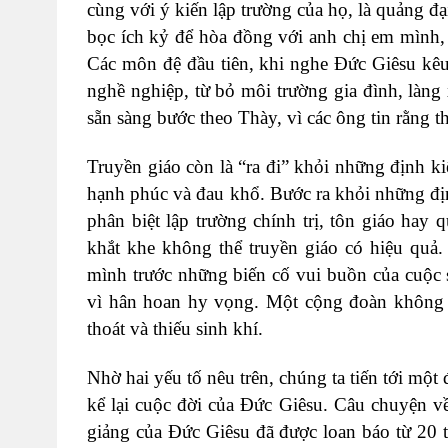
cùng với ý kiến lập trường của họ, là quảng đạ
bọc ích kỷ để hòa đồng với anh chị em mình, 
Các môn đệ đầu tiên, khi nghe Đức Giêsu kêu
nghề nghiệp, từ bỏ môi trường gia đình, làn
sẵn sàng bước theo Thày, vì các ông tin rằng t
Truyền giáo còn là “ra đi” khỏi những định k
hạnh phúc và đau khổ. Bước ra khỏi những đị
phân biệt lập trường chính trị, tôn giáo ha
khắt khe không thể truyền giáo có hiệu quả.
mình trước những biến cố vui buồn của cuộc 
vì hân hoan hy vọng. Một cộng đoàn không d
thoát và thiếu sinh khí.
Nhờ hai yếu tố nêu trên, chúng ta tiến tới một
kể lại cuộc đời của Đức Giêsu. Câu chuyện v
giảng của Đức Giêsu đã được loan báo từ 20 