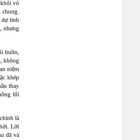
 khỏi vỏ
h chung.
 dự tính
i, nhưng
ỗi buồn,
a, không
uan niệm
oặc khép
sầu thay
hông lối
chính là
hời. Lời
su đã và