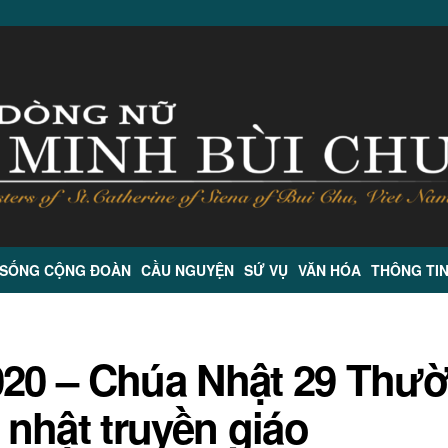
 SỐNG CỘNG ĐOÀN
CẦU NGUYỆN
SỨ VỤ
VĂN HÓA
THÔNG TI
020 – Chúa Nhật 29 Thư
nhật truyền giáo