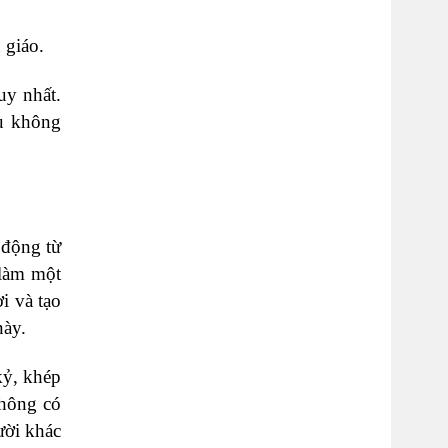
 giáo.
uy nhất.
ếu không
 động từ
 làm một
i và tạo
này.
kỷ, khép
không có
ười khác