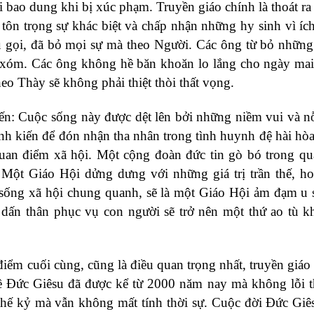
i bao dung khi bị xúc phạm. Truyền giáo chính là thoát ra
tôn trọng sự khác biệt và chấp nhận những hy sinh vì íc
 gọi, đã bỏ mọi sự mà theo Người. Các ông từ bỏ những
g xóm. Các ông không hề băn khoăn lo lắng cho ngày ma
heo Thày sẽ không phải thiệt thòi thất vọng.
iến: Cuộc sống này được dệt lên bởi những niềm vui và n
nh kiến để đón nhận tha nhân trong tình huynh đệ hài hò
y quan điểm xã hội. Một cộng đoàn đức tin gò bó trong q
 Một Giáo Hội dửng dưng với những giá trị trần thế, h
sống xã hội chung quanh, sẽ là một Giáo Hội ảm đạm u 
ấn thân phục vụ con người sẽ trở nên một thứ ao tù k
 điểm cuối cùng, cũng là điều quan trọng nhất, truyền giáo 
ề Đức Giêsu đã được kể từ 2000 năm nay mà không lỗi t
thế kỷ mà vẫn không mất tính thời sự. Cuộc đời Đức Giê