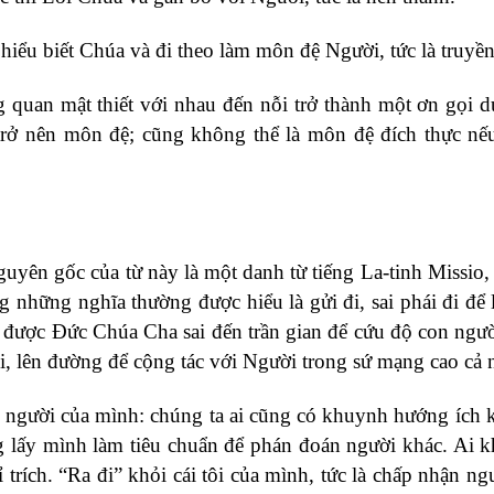
iểu biết Chúa và đi theo làm môn đệ Người, tức là truyền
 quan mật thiết với nhau đến nỗi trở thành một ơn gọi d
trở nên môn đệ; cũng không thể là môn đệ đích thực n
uyên gốc của từ này là một danh từ tiếng La-tinh Missio,
ng những nghĩa thường được hiểu là gửi đi, sai phái đi để
 được Đức Chúa Cha sai đến trần gian để cứu độ con ngườ
i, lên đường để cộng tác với Người trong sứ mạng cao cả 
on người của mình: chúng ta ai cũng có khuynh hướng ích 
ng lấy mình làm tiêu chuẩn để phán đoán người khác. Ai 
ỉ trích. “Ra đi” khỏi cái tôi của mình, tức là chấp nhận ng