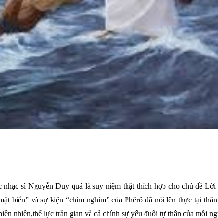
 nhạc sĩ Nguyễn Duy quả là suy niệm thật thích hợp cho chủ đề Lời
ặt biển” và sự kiện “chìm nghỉm” của Phêrô đã nói lên thực tại thâ
iên nhiên,thế lực trần gian và cả chính sự yếu đuối tự thân của mỗi n