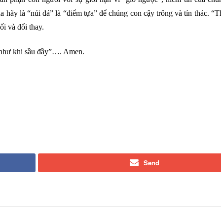
úa hãy là “núi đá” là “điểm tựa” để chúng con cậy trông và tín thác. “
i và đổi thay.
g như khi sầu đầy”…. Amen.
Send