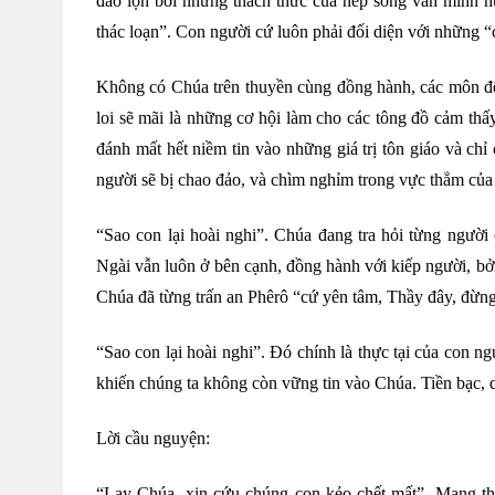
đảo lộn bởi những thách thức của nếp sống văn minh hư
thác loạn”. Con người cứ luôn phải đối diện với những “
Không có Chúa trên thuyền cùng đồng hành, các môn đệ
loi sẽ mãi là những cơ hội làm cho các tông đồ cảm th
đánh mất hết niềm tin vào những giá trị tôn giáo và c
người sẽ bị chao đảo, và chìm nghỉm trong vực thẳm củ
“Sao con lại hoài nghi”. Chúa đang tra hỏi từng người 
Ngài vẫn luôn ở bên cạnh, đồng hành với kiếp người, bở
Chúa đã từng trấn an Phêrô “cứ yên tâm, Thầy đây, đừng
“Sao con lại hoài nghi”. Đó chính là thực tại của con 
khiến chúng ta không còn vững tin vào Chúa. Tiền bạc, 
Lời cầu nguyện:
“Lạy Chúa, xin cứu chúng con kẻo chết mất”. Mang thâ