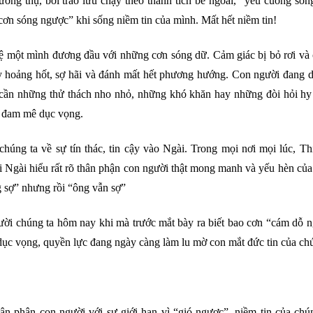
ởng thụ, bởi trào lưu chạy theo thành tích bề ngoài, “yêu cuồng sốn
cơn sóng ngược” khi sống niềm tin của mình. Mất hết niềm tin!
 một mình đương đầu với những cơn sóng dữ. Cảm giác bị bỏ rơi và c
ấy hoảng hốt, sợ hãi và đánh mất hết phương hướng. Con người đang 
hỉ cần những thử thách nho nhỏ, những khó khăn hay những đòi hỏi hy
a đam mê dục vọng.
chúng ta về sự tín thác, tin cậy vào Ngài. Trong mọi nơi mọi lúc, T
i Ngài hiểu rất rõ thân phận con người thật mong manh và yếu hèn của
 sợ” nhưng rồi “ông vẫn sợ”
người chúng ta hôm nay khi mà trước mắt bày ra biết bao cơn “cám dỗ 
dục vọng, quyền lực đang ngày càng làm lu mờ con mắt đức tin của chú
n phận con người với sự giới hạn vì “gió ngược”, niềm tin của chú