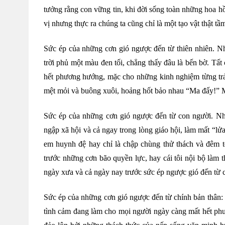
tưởng rằng con vững tin, khi đời sống toàn những hoa hồ
vị nhưng thực ra chúng ta cũng chỉ là một tạo vật thật t
Sức ép của những cơn gió ngược đến từ thiên nhiên. Nh
trời phủ một màu đen tối, chẳng thấy đâu là bến bờ. Tấ
hết phương hướng, mặc cho những kinh nghiệm từng trải
mệt mỏi và buông xuôi, hoảng hốt bảo nhau “Ma đấy!” M
Sức ép của những cơn gió ngược đến từ con người. Nhữ
ngập xã hội và cả ngay trong lòng giáo hội, làm mất “lửa 
em huynh đệ hay chỉ là chập chùng thử thách và đêm t
trước những cơn bão quyền lực, hay cái tôi nội bộ làm t
ngày xưa và cả ngày nay trước sức ép ngược gió đến từ c
Sức ép của những cơn gió ngược đến từ chính bản thân: 
tình cảm đang làm cho mọi người ngày càng mất hết phư