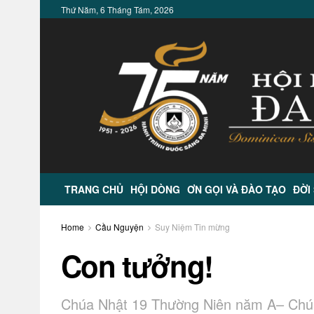
Thứ Năm, 6 Tháng Tám, 2026
TRANG CHỦ
HỘI DÒNG
ƠN GỌI VÀ ĐÀO TẠO
ĐỜI
Home
Cầu Nguyện
Suy Niệm Tin mừng
Con tưởng!
Chúa Nhật 19 Thường Niên năm A– Chúa 