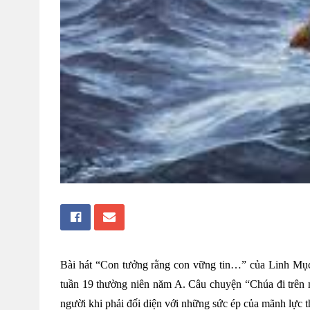
Bài hát “Con tưởng rằng con vững tin…” của Linh Mục
tuần 19 thường niên năm A. Câu chuyện “Chúa đi trên m
người khi phải đối diện với những sức ép của mãnh lực th