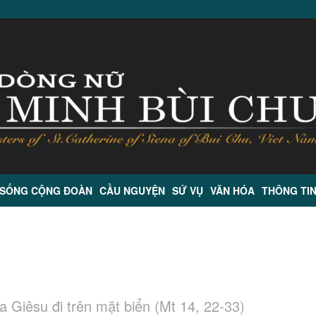
 SỐNG CỘNG ĐOÀN
CẦU NGUYỆN
SỨ VỤ
VĂN HÓA
THÔNG TI
Giêsu đi trên mặt biển (Mt 14, 22-33)