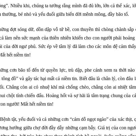
ng”. Nhiều khi, chúng ta tưởng rằng mình đã đủ lớn, lớn cả thể xác, l
ầm thường, bé nhỏ và yếu đuối giữa biển đời mênh mông, đầy bão tố.
ững đợt sóng dữ, dồn dập vỗ tứ bề, con thuyền thì chòng chành sắp 
t cả làm nên sức mạnh của thiên nhiên khiến cho con người phải hoảng
 của đời ngư phủ. Sức ép về tâm lý đã làm cho các môn đệ cảm thấy 
ất hết niềm tin!
ng cơn bão tố đến từ quyền lực, trù dập, phe cánh xem ra thời nào 
tông đồ” và gây tác hại mất cả niềm tin. Biết đâu là chân lý, còn đâu l
ối. Chẳng còn ai có nhuệ khí mà chống chèo, chẳng còn ai nhiệt tâm
hui chột tính chiến đấu. Hoảng hốt và sợ hãi là tâm trạng chung của c
on người! Mất hết niềm tin!
Bệnh tật, yếu đuối và cả những cơn “cám dỗ ngọt ngào” của xác thịt, 
ơng hướng giữa chợ đời đầy dẫy những cạm bẫy. Giá trị của con ngườ