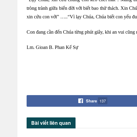
tròng trành giữa biển đời với biết bao thử thách. Xin Ch
xin cứu con với” …..“Vì lạy Chúa, Chúa biết con yếu đuố
Con đang cần đến Chúa từng phút giây, khi an vui cũn
Lm. Gioan B. Phan Kế Sự
Share
137
Bài viết
liên quan