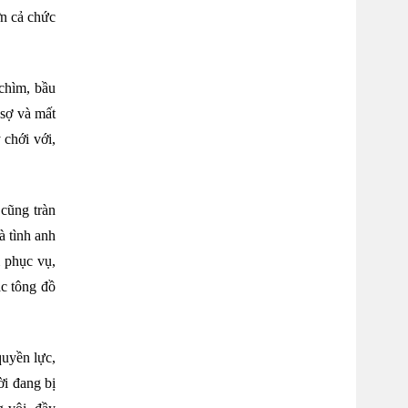
ớn cả chức
chìm, bầu
 sợ và mất
chới với,
cũng tràn
à tình anh
 phục vụ,
ác tông đồ
quyền lực,
i đang bị