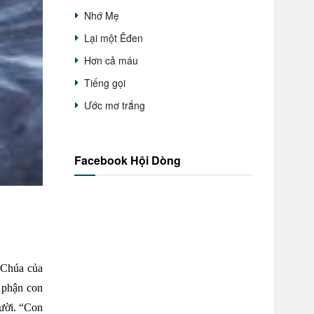
Nhớ Mẹ
Lại một Êđen
Hơn cả máu
Tiếng gọi
Ước mơ trắng
Facebook Hội Dòng
 Chúa của
n phận con
gười. “Con