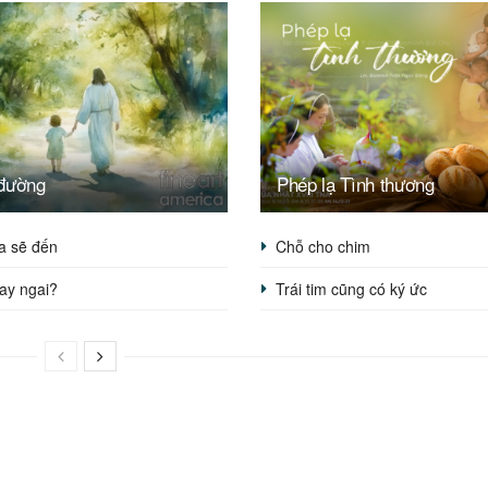
đường
Phép lạ Tình thương
a sẽ đến
Chỗ cho chim
ay ngai?
Trái tim cũng có ký ức