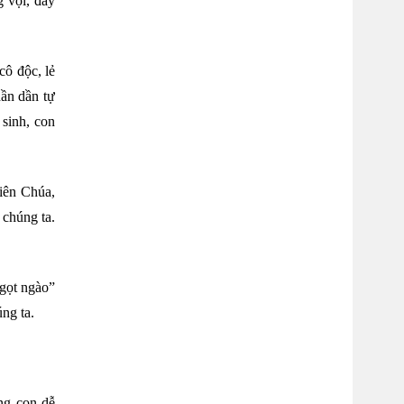
g vội, đầy
ô độc, lẻ
dần dần tự
 sinh, con
hiên Chúa,
 chúng ta.
ngọt ngào”
ng ta.
ng con dễ