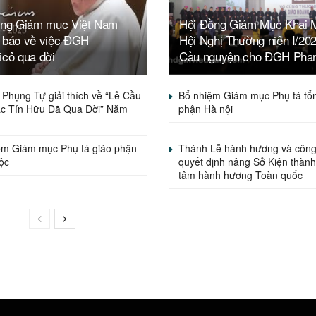
ồng Giám mục Việt Nam
Hội Đồng Giám Mục Khai 
 báo về việc ĐGH
Hội Nghị Thường niên I/20
icô qua đời
Cầu nguyện cho ĐGH Pha
Phụng Tự giải thích về “Lễ Cầu
Bổ nhiệm Giám mục Phụ tá tổ
c Tín Hữu Đã Qua Đời” Năm
phận Hà nội
ệm Giám mục Phụ tá giáo phận
Thánh Lễ hành hương và công
ộc
quyết định nâng Sở Kiện thành
tâm hành hương Toàn quốc