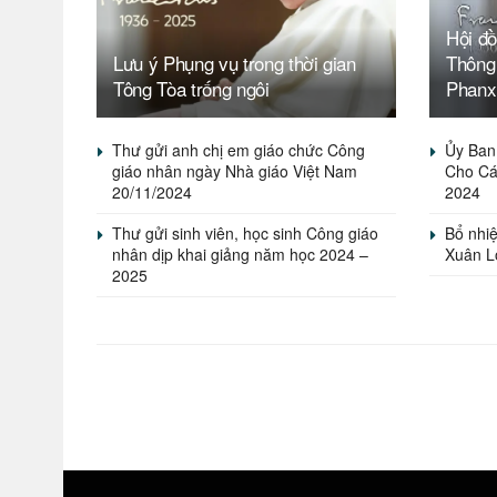
Hội đ
Lưu ý Phụng vụ trong thời gian
Thông
Tông Tòa trống ngôi
Phanx
Thư gửi anh chị em giáo chức Công
Ủy Ban 
giáo nhân ngày Nhà giáo Việt Nam
Cho Cá
20/11/2024
2024
Thư gửi sinh viên, học sinh Công giáo
Bổ nhi
nhân dịp khai giảng năm học 2024 –
Xuân L
2025