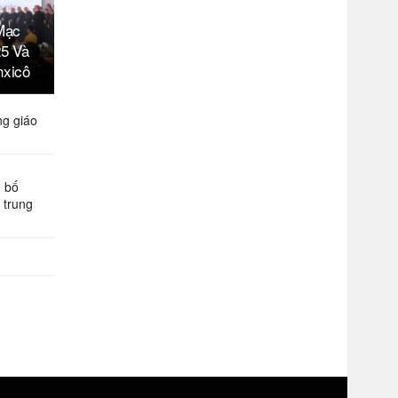
Mạc
25 Và
nxicô
ng giáo
 bố
 trung