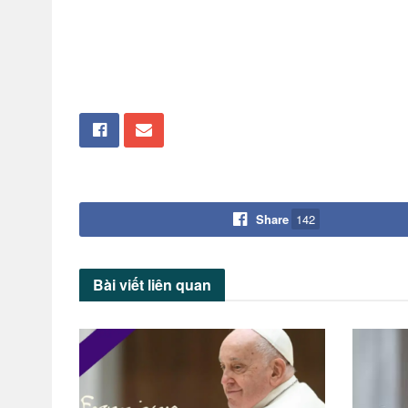
Share
142
Bài viết
liên quan