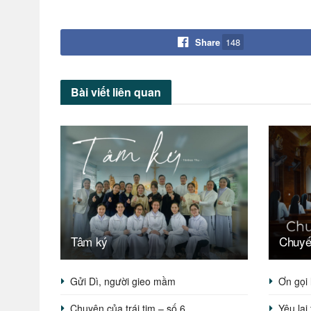
Share
148
Bài viết
liên quan
Tâm ký
Chuyế
Gửi Dì, người gieo mầm
Ơn gọi 
Chuyện của trái tim – số 6
Yêu lại