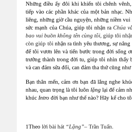
Những điều ấy đôi khi khiến tôi chênh vênh
tiếp vào các phần khác của một bản nhạc. 
liêng, những giờ cầu nguyện, những niềm vui 
sức mạnh của Chúa, giúp tôi nhận ra
Chúa vẫ
bao vui buồn không tên cùng tôi,
giúp tôi nhậ
còn giúp tôi
nhận ra tình yêu thương, sự nâng 
để tôi vươn lên và tiến bước trong đời sống
trưởng thành trong đời tu, giúp tôi nhìn thấy
và can đảm sửa đổi, can đảm tha thứ cũng nh
Bạn thân mến, cảm ơn bạn đã lắng nghe kh
nhau, quan trọng là tôi luôn
lặng
lại để cảm nh
khúc
Intro
đời bạn như thế nào? Hãy kể cho tô
1
Theo
lời bài hát
“Lặng”
– Trần Tuấn.