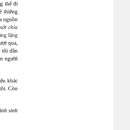
g thể đi
ẻ thiêng
ra nguồn
ớt chia
ng lặng
ượt qua,
 tôi dần
on người
iệu khác
tôi. Còn
ỉnh sinh