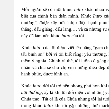
Mỗi người sẽ có một khúc
Intro
khác nhau và
biệt của chính bản thân mình. Khúc
Intro
củ
thương”, được xây bởi “nhịp điệu hạnh phúc”
thăng, dấu giáng, dấu lặng,… và cả những sự q
này đã làm nên khúc
Intro
của tôi.
Khúc
Intro
của tôi được viết lên bằng “gam ch
tấu bình an” bởi vì tôi biết rằng: yêu thương
thêm ý nghĩa. Chính vì thế, tôi luôn cố gắng 
nhận và chia sẻ cho chị em những điều đẹp 
hạnh phúc, được bình an.
Khúc
Intro
đời tôi trở nên phong phú hơn khi 
bất thường,
ấy là khi tôi đối diện với những y
Chúa trao. Tất cả là của Chúa nhưng tôi lại 
trong khúc
Intro
khi tôi gặp những thử thác