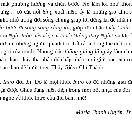
, mất phương hướng và chùn bước. Nó làm tôi như khôn
Nhưng… có các nốt
lặng
xuất hiện, ấy là những giờ chia s
nho nhỏ trong đời sống chung giúp tôi dừng lại để nhận 
n bước đi song song cùng tôi,
giúp tôi nhận thấy
Chúa s
n ra
Ngài luôn bên tôi, chỉ là tôi không thấy Ngài
và khoả
1
đỡ nơi những người quanh tôi. Tất cả là động lực để tôi v
 ơn gọi của mình. Những dấu
thăng-giáng-lặng
ấy làm cho
 bản thân, thấy tha nhân để chấp nhận mọi giới hạn của c
ư can đảm để bước theo Thầy Giêsu Chí Thánh.
úc
Intro
đời tôi. Đó là một khúc
Intro
có đủ những giai đ
ận được Chúa đang hiện diện trong mọi nốt nhạc của đời 
i nghe về khúc Intro
của
đời bạn, nhé!
Maria Thanh Huyền, Th