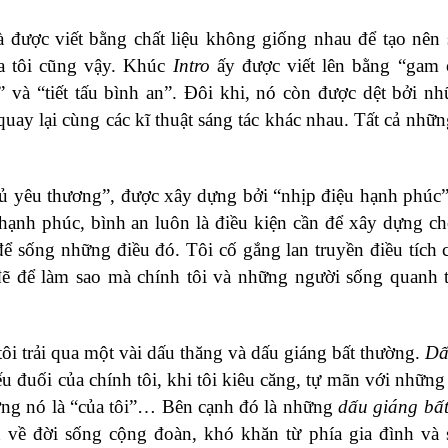
 được viết bằng chất liệu không giống nhau để tạo nên 
a tôi cũng vậy. Khúc
Intro
ấy được viết lên bằng “gam 
 và “tiết tấu bình an”. Đôi khi, nó còn được dệt bởi n
uay lại cùng các kĩ thuật sáng tác khác nhau. Tất cả nhữn
ủ yêu thương”, được xây dựng bởi “nhịp điệu hạnh phúc” 
, hạnh phúc, bình an luôn là điều kiện cần để xây dựng ch
để sống những điều đó. Tôi cố gắng lan truyền điều tích 
đẽ để làm sao mà chính tôi và những người sống quanh 
tôi trải qua một vài dấu thăng và dấu giáng bất thường.
Dấ
ếu đuối của chính tôi, khi tôi kiêu căng, tự mãn với những
tưởng nó là “của tôi”… Bên cạnh đó là những
dấu giáng bấ
h về đời sống cộng đoàn, khó khăn từ phía gia đình v