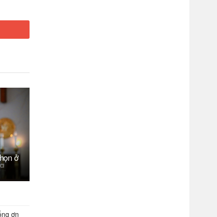
chọn ở
ống ơn