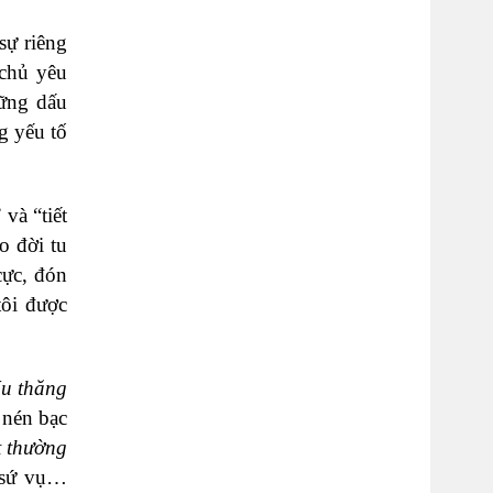
sự riêng
chủ yêu
hững dấu
g yếu tố
và “tiết
o đời tu
cực, đón
tôi được
u thăng
 nén bạc
t thường
à sứ vụ…