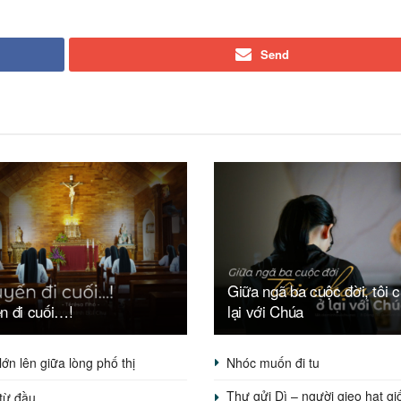
Send
Giữa ngã ba cuộc đời, tôi 
n đi cuối…!
lại với Chúa
lớn lên giữa lòng phố thị
Nhóc muốn đi tu
Thư gửi Dì – người gieo hạt gi
 từ đầu