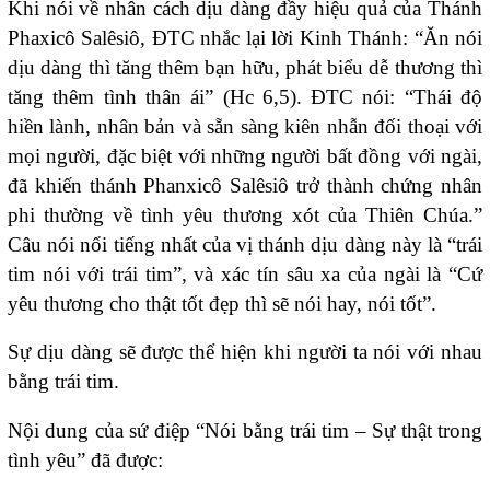
Khi nói về nhân cách dịu dàng đầy hiệu quả của Thánh
Phaxicô Salêsiô, ĐTC nhắc lại lời Kinh Thánh: “Ăn nói
dịu dàng thì tăng thêm bạn hữu, phát biểu dễ thương thì
tăng thêm tình thân ái” (Hc 6,5). ĐTC nói: “Thái độ
hiền lành, nhân bản và sẵn sàng kiên nhẫn đối thoại với
mọi người, đặc biệt với những người bất đồng với ngài,
đã khiến thánh Phanxicô Salêsiô trở thành chứng nhân
phi thường về tình yêu thương xót của Thiên Chúa.”
Câu nói nổi tiếng nhất của vị thánh dịu dàng này là “trái
tim nói với trái tim”, và xác tín sâu xa của ngài là “Cứ
yêu thương cho thật tốt đẹp thì sẽ nói hay, nói tốt”.
Sự dịu dàng sẽ được thể hiện khi người ta nói với nhau
bằng trái tim.
Nội dung của sứ điệp “Nói bằng trái tim – Sự thật trong
tình yêu” đã được: