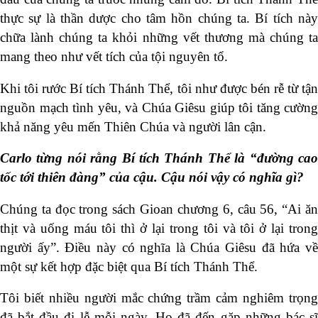
thực sự là thần dược cho tâm hồn chúng ta. Bí tích này
chữa lành chúng ta khỏi những vết thương mà chúng ta
mang theo như vết tích của tội nguyên tổ.
Khi tôi rước Bí tích Thánh Thể, tôi như được bén rễ từ tận
nguồn mạch tình yêu, và Chúa Giêsu giúp tôi tăng cường
khả năng yêu mến Thiên Chúa và người lân cận.
Carlo từng nói rằng Bí tích Thánh Thể là “đường cao
tốc tới thiên đàng” của cậu. Cậu nói vậy có nghĩa gì?
Chúng ta đọc trong sách Gioan chương 6, câu 56, “Ai ăn
thịt và uống máu tôi thì ở lại trong tôi và tôi ở lại trong
người ấy”. Điều này có nghĩa là Chúa Giêsu đã hứa về
một sự kết hợp đặc biệt qua Bí tích Thánh Thể.
Tôi biết nhiều người mắc chứng trầm cảm nghiêm trọng
đã bắt đầu đi lễ mỗi ngày. Họ đã đến gặp những bác sĩ