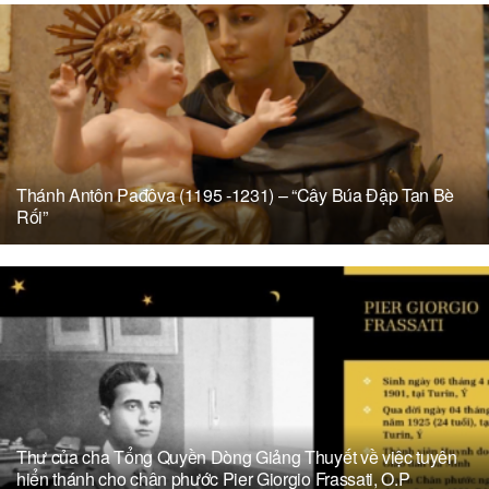
Thánh Antôn Pađôva (1195 -1231) – “Cây Búa Đập Tan Bè
Rối”
Thư của cha Tổng Quyền Dòng Giảng Thuyết về việc tuyên
hiển thánh cho chân phước Pier Giorgio Frassati, O.P