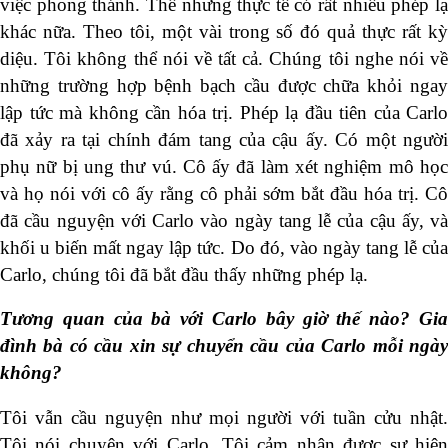
việc phong thánh. Thế nhưng thực tế có rất nhiều phép lạ
khác nữa. Theo tôi, một vài trong số đó quả thực rất kỳ
diệu. Tôi không thể nói về tất cả. Chúng tôi nghe nói về
những trường hợp bệnh bạch cầu được chữa khỏi ngay
lập tức mà không cần hóa trị. Phép lạ đầu tiên của Carlo
đã xảy ra tại chính đám tang của cậu ấy. Có một người
phụ nữ bị ung thư vú. Cô ấy đã làm xét nghiệm mô học
và họ nói với cô ấy rằng cô phải sớm bắt đầu hóa trị. Cô
đã cầu nguyện với Carlo vào ngày tang lễ của cậu ấy, và
khối u biến mất ngay lập tức. Do đó, vào ngày tang lễ của
Carlo, chúng tôi đã bắt đầu thấy những phép lạ.
Tương quan của bà với Carlo bây giờ thế nào? Gia
đình bà có cầu xin sự chuyển cầu của Carlo mỗi ngày
không?
Tôi vẫn cầu nguyện như mọi người với tuần cửu nhật.
Tôi nói chuyện với Carlo. Tôi cảm nhận được sự hiện