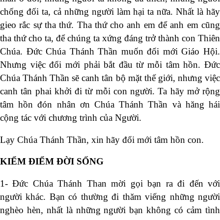
chống đối ta, cả những người làm hại ta nữa. Nhất là hãy
gieo rắc sự tha thứ. Tha thứ cho anh em để anh em cũng
tha thứ cho ta, để chúng ta xứng đáng trở thành con Thiên
Chúa. Đức Chúa Thánh Thần muốn đổi mới Giáo Hội.
Nhưng việc đổi mới phải bắt đầu từ mỗi tâm hồn. Đức
Chúa Thánh Thần sẽ canh tân bộ mặt thế giới, nhưng việc
canh tân phai khởi đi từ mỗi con người. Ta hãy mở rộng
tâm hồn đón nhân ơn Chúa Thánh Thần và hăng hái
cộng tác với chương trình của Người.
Lạy Chúa Thánh Thần, xin hãy đổi mới tâm hồn con.
KIỂM ĐIỂM ĐỜI SỐNG
1- Đức Chúa Thánh Than mời gọi bạn ra đi đến với
người khác. Bạn có thường đi thăm viếng những người
nghèo hèn, nhất là những người bạn không có cảm tình