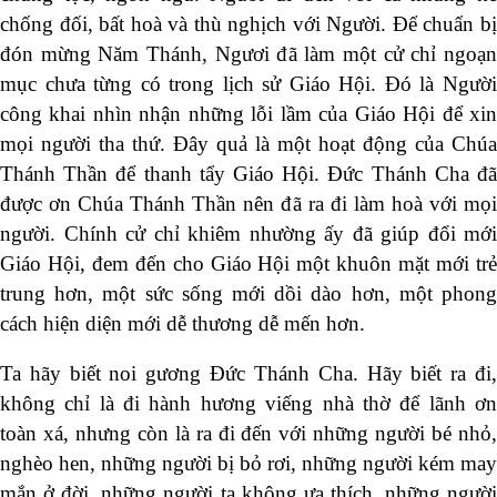
chống đối, bất hoà và thù nghịch với Người. Để chuẩn bị
đón mừng Năm Thánh, Ngươi đã làm một cử chỉ ngoạn
mục chưa từng có trong lịch sử Giáo Hội. Đó là Người
công khai nhìn nhận những lỗi lầm của Giáo Hội để xin
mọi người tha thứ. Đây quả là một hoạt động của Chúa
Thánh Thần để thanh tẩy Giáo Hội. Đức Thánh Cha đã
được ơn Chúa Thánh Thần nên đã ra đi làm hoà với mọi
người. Chính cử chỉ khiêm nhường ấy đã giúp đổi mới
Giáo Hội, đem đến cho Giáo Hội một khuôn mặt mới trẻ
trung hơn, một sức sống mới dồi dào hơn, một phong
cách hiện diện mới dễ thương dễ mến hơn.
Ta hãy biết noi gương Đức Thánh Cha. Hãy biết ra đi,
không chỉ là đi hành hương viếng nhà thờ để lãnh ơn
toàn xá, nhưng còn là ra đi đến với những người bé nhỏ,
nghèo hen, những người bị bỏ rơi, những người kém may
mắn ở đời, những người ta không ưa thích, những người