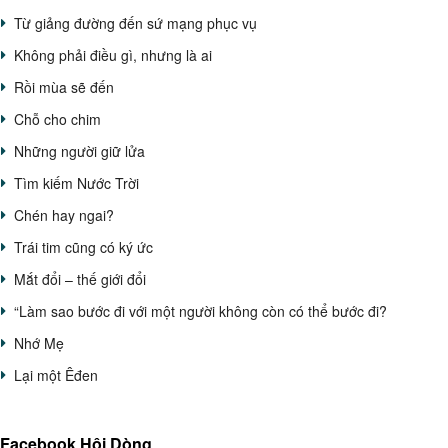
Từ giảng đường đến sứ mạng phục vụ
Không phải điều gì, nhưng là ai
Rồi mùa sẽ đến
Chỗ cho chim
Những người giữ lửa
Tìm kiếm Nước Trời
Chén hay ngai?
Trái tim cũng có ký ức
Mắt đổi – thế giới đổi
“Làm sao bước đi với một người không còn có thể bước đi?
Nhớ Mẹ
Lại một Êđen
Facebook Hội Dòng