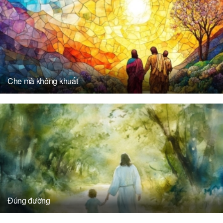
Che mà không khuất
Đúng đường