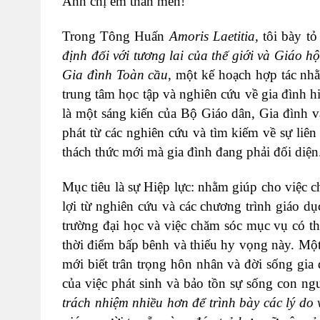
Anh chị em thân mến!
Trong Tông Huấn
Amoris Laetitia
,
tôi bày tỏ
định đối với tương lai của thế giới và Giáo hộ
Gia đình Toàn cầu
, một kế hoạch hợp tác nh
trung tâm học tập và nghiên cứu về gia đình h
là một sáng kiến của Bộ Giáo dân, Gia đình 
phát từ các nghiên cứu và tìm kiếm về sự li
thách thức mới mà gia đình đang phải đối diện
Mục tiêu là sự Hiệp lực: nhằm giúp cho việc 
lợi từ nghiên cứu và các chương trình giáo d
trường đại học và việc chăm sóc mục vụ có t
thời điểm bấp bênh và thiếu hy vọng này. Một 
mới biết trân trọng hôn nhân và đời sống gi
của việc phát sinh và bảo tồn sự sống con ngườ
trách nhiệm nhiều hơn để trình bày các lý do