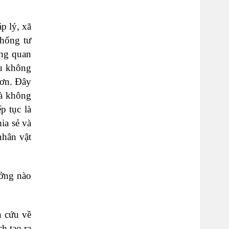
p lý, xã
thống tư
ơng quan
ếu không
hơn. Đây
và không
p tục là
ia sẻ và
nhân vật
ưởng nào
n cứu về
h tạo ra