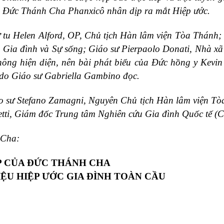
ủa Đức Thánh Cha Phanxicô nhân dịp ra mắt Hiệp ước.
tu Helen Alford, OP, Chủ tịch Hàn lâm viện Tòa Thánh;
Gia đình và Sự sống; Giáo sư Pierpaolo Donati, Nhà xã
ông hiện diện, nên bài phát biểu của Đức hồng y Kevin 
 do Giáo sư Gabriella Gambino đọc.
áo sư Stefano Zamagni, Nguyên Chủ tịch Hàn lâm viện T
letti, Giám đốc Trung tâm Nghiên cứu Gia đình Quốc tế (C
 Cha:
P CỦA ĐỨC THÁNH CHA
IỆU HIỆP ƯỚC GIA ĐÌNH TOÀN CẦU