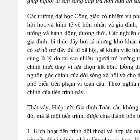
giúp người ta sẵn sàng đáp trả hơn nữa ân 
Các trường đại học Công giáo có nhiệm vụ phát 
hội học và kinh tế về hôn nhân và gia đình,
tưởng và hành động đương thời. Các nghiên 
gia đình, bị thúc đẩy bởi cả những khó khăn
có sự hỗ trợ đầy đủ từ xã hội, sẽ khiến việc 
cũng là lý do tại sao nhiều người trẻ hướng
chính thức thay vì lựa chọn kết hôn. Đồng thờ
nguồn gốc chính của đời sống xã hội và cho t
phổ biến trên phạm vi toàn cầu. Theo nghĩa n
chính của tiến trình này.
Thật vậy, Hiệp ước Gia đình Toàn cầu không 
đó, mà là một tiến trình, được chia thành bốn b
1. Kích hoạt tiến trình đối thoại và hợp tác 
các vấn đề gia đình, nhằm làm cho các hoạt độ