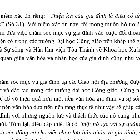
 niềm xác tín rằng:
“Thiện ích của gia đình là điều có tí
i
” (Số 31). Với niềm xác tín này, tôi mong muốn hỗ trợ
H
ằm đưa việc chăm sóc mục vụ gia đình vào cuộc đối thoại
iện có trong các trường Đại học Công giáo trên khắp thế g
và Sự sống và Hàn lâm viện Tòa Thánh về Khoa học Xã h
ên quan giữa văn hóa và nhân học của gia đình cũng như 
.
chăm sóc mục vụ gia đình tại các Giáo hội địa phương đư
ục và đào tạo trong các trường đại học Công giáo. Cùng n
hể cổ võ hiệu quả hơn một nền văn hóa gia đình và sự số
nền văn hóa dựa trên nền tảng thực tế như vậy sẽ giúp cá
a đình với những nguồn lực và thách thức của nó cũng nh
i. Tóm lại, điều cấp thiết là có “
một nỗ lực với sự quản
 và các động cơ cho việc chọn lựa hôn nhân và gia đình,