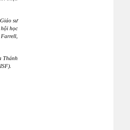
 Giáo sư
 hội học
Farrell,
òa Thánh
ISF).