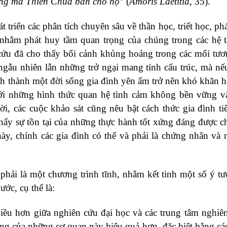
sủng mà Thiên Chúa ban cho họ
” (
Amoris Laetitia
, 35).
triển các phân tích chuyên sâu về thần học, triết học, phá
 nhằm phát huy tầm quan trọng của chúng trong các hệ 
cứu đã cho thấy bối cảnh khủng hoảng trong các mối tư
 ngẫu nhiên lẫn những trở ngại mang tính cấu trúc, mà n
hình thành một đời sống gia đình yên ấm trở nên khó khăn 
 tới những hình thức quan hệ tình cảm không bền vững 
i, các cuộc khảo sát cũng nêu bật cách thức gia đình tiế
hấy sự tồn tại của những thực hành tốt xứng đáng được ch
ày, chính các gia đình có thể và phải là chứng nhân và 
phải là một chương trình tĩnh, nhằm kết tinh một số ý t
ước, cụ thể là:
nhiều hơn giữa nghiên cứu đại học và các trung tâm nghiê
ng của những cơ quan này hiệu quả hơn, đặc biệt bằng các