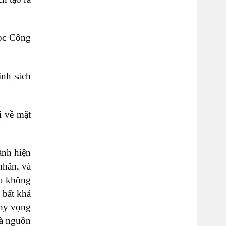
học Công
ính sách
ì về mặt
ành hiện
nhân, và
ta không
 bất khả
 hy vọng
là nguồn