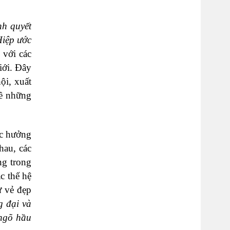
nh quyết
iệp ước
 với các
iới. Đây
ội, xuất
về những
ợc hưởng
hau, các
ng trong
c thế hệ
ư vẻ đẹp
g đại và
 ngõ hầu