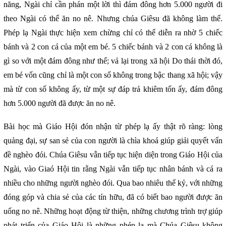
năng, Ngài chỉ cần phán một lời thì đám đông hơn 5.000 người đi
theo Ngài có thể ăn no nê. Nhưng chúa Giêsu đã không làm thế.
Phép lạ Ngài thực hiện xem chừng chỉ có thể diễn ra nhờ 5 chiếc
bánh và 2 con cá của một em bé. 5 chiếc bánh và 2 con cá không là
gì so với một đám đông như thế; vả lại trong xã hội Do thái thời đó,
em bé vốn cũng chỉ là một con số không trong bậc thang xã hội; vậy
mà từ con số không ấy, từ một sự đáp trả khiêm tốn ấy, đám đông
hơn 5.000 người đã được ăn no nê.
Bài học mà Giáo Hội đón nhận từ phép lạ ấy thật rõ ràng: lòng
quảng đại, sự san sẻ của con người là chìa khoá giúp giải quyết vấn
đề nghèo đói. Chúa Giêsu vẫn tiếp tục hiện diện trong Giáo Hội của
Ngài, vào Giaó Hội tin rằng Ngài vẫn tiếp tục nhân bánh và cá ra
nhiều cho những người nghèo đói. Qua bao nhiêu thế kỷ, với những
đóng góp và chia sẻ của các tín hữu, đã có biết bao người được ăn
uống no nê. Những hoạt động từ thiện, những chương trình trợ giúp
phát triển của Giáo Hội là những phép lạ mà Chúa Giêsu không