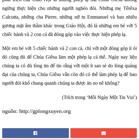
ngừng thực hiện cho những người nghèo đói. Những mẹ Têrêxa
Calcutta, những cha Pierre, những nữ tu Emmanuel và bao nhiêu
gương mặt âm thầm khác trong Giáo Hội, đó là những em bé với 5
chiếc bánh và 2 con cá đã đóng góp vào việc thực hiện phép lạ.
Một em bé với 5 chiếc bánh và 2 con cá, chỉ với một đóng góp ít ỏi
đó cũng đủ để Chúa Giêsu làm một phép lạ cả thể. Ngày nay liệu
chúng ta có đủ lòng tin để tin rằng với một ít san sẻ do lòng quảng
đại của chúng ta, Chúa Giêsu vẫn còn đó có thể làm phép lạ để bao
người đói khổ chung quanh chúng ta được ăn no nê không?
(Trích trong ‘Mỗi Ngày Một Tin Vui’)
nguồn: http://gplongxuyen.org