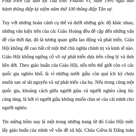
Phát triển các dân tộc của Đức Phaolô VI; năm 1991 ngài ban
hành thông điệp kỷ niệm năm thứ 100 thông điệp Tân sự.
Tuy với những hoàn cảnh cụ thể và dưới những góc độ khác nhau,
những văn kiện trên của các Giáo Hoàng đều đề cập đến những vấn
đề của thời đại, đó là tương quan giữa lao động và phát triển. Giáo
Hội không đề cao bất cứ một thứ chủ nghĩa chính trị và kinh tế nào.
Giáo Hội không ngừng cổ võ sự phát triển dựa trên công lý và tình
liên đới. Theo giáo huấn của Giáo Hội, nếu trên thế giới còn có các
quốc gia nghèo khổ, là vì những nước giầu còn quá ích kỷ chưa
muốn san sẻ tài nguyên và sự phát triển của họ. Nếu trong cùng một
quốc gia, khoảng cách giữa người giàu và người nghèo càng lúc
càng tăng, là bởi vì người giầu không muốn chia sẻ của cải mình cho
người nghèo.
Tin mừng hôm nay là một trong những trang từ đó Giáo Hội mức
lấy giáo huấn của mình về vấn đề xã hội. Chúa Giêsu là Đấng toàn