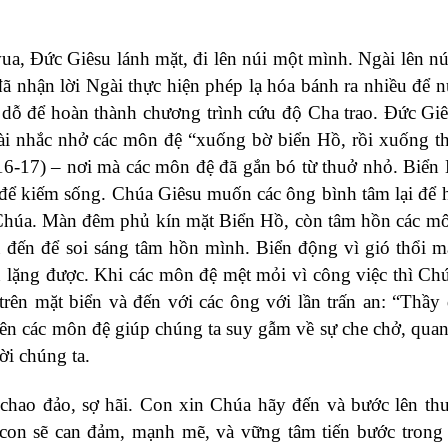
a, Đức Giêsu lánh mặt, đi lên núi một mình. Ngài lên nú
ã nhận lời Ngài thực hiện phép lạ hóa bánh ra nhiều để n
dỗ để hoàn thành chương trình cứu độ Cha trao. Đức Gi
ài nhắc nhở các môn đệ “xuống bờ biển Hồ, rồi xuống t
6-17) – nơi mà các môn đệ đã gắn bó từ thuở nhỏ. Biển
để kiếm sống. Chúa Giêsu muốn các ông bình tâm lại để h
 Chúa. Màn đêm phủ kín mặt Biển Hồ, còn tâm hồn các mô
 đến để soi sáng tâm hồn mình. Biển động vì gió thổi 
h lặng được. Khi các môn đệ mệt mỏi vì công việc thì Ch
 trên mặt biển và đến với các ông với lần trấn an: “Thầy
bên các môn đệ giúp chúng ta suy gẫm về sự che chở, qua
ời chúng ta.
chao đảo, sợ hãi. Con xin Chúa hãy đến và bước lên th
 con sẽ can đảm, mạnh mẽ, và vững tâm tiến bước trong