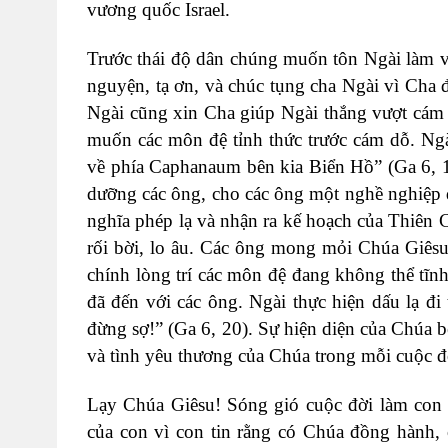
vương quốc Israel.
Trước thái độ dân chúng muốn tôn Ngài làm vu
nguyện, tạ ơn, và chúc tụng cha Ngài vì Cha đ
Ngài cũng xin Cha giúp Ngài thắng vượt cám 
muốn các môn đệ tỉnh thức trước cám dỗ. Ng
về phía Caphanaum bên kia Biển Hồ” (Ga 6, 1
dưỡng các ông, cho các ông một nghề nghiệp 
nghĩa phép lạ và nhận ra kế hoạch của Thiên
rối bời, lo âu. Các ông mong mỏi Chúa Giêsu
chính lòng trí các môn đệ đang không thể tĩn
đã đến với các ông. Ngài thực hiện dấu lạ đi
đừng sợ!” (Ga 6, 20). Sự hiện diện của Chúa 
và tình yêu thương của Chúa trong mỗi cuộc đ
Lạy Chúa Giêsu! Sóng gió cuộc đời làm con 
của con vì con tin rằng có Chúa đồng hành,