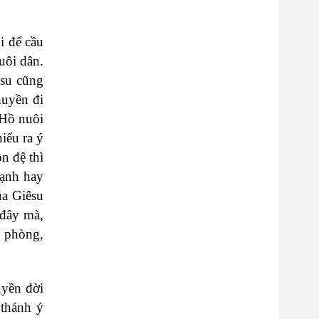
i để cầu
uôi dân.
êsu cũng
huyền đi
 Hồ nuôi
iểu ra ý
n đệ thì
mạnh hay
úa Giêsu
 đây mà,
n phòng,
uyền đời
 thánh ý