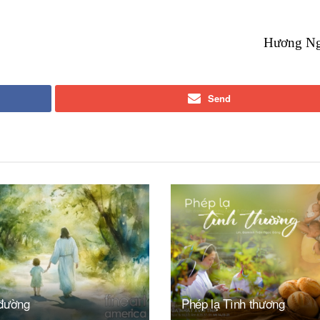
Hương Ngá
Send
đường
Phép lạ Tình thương