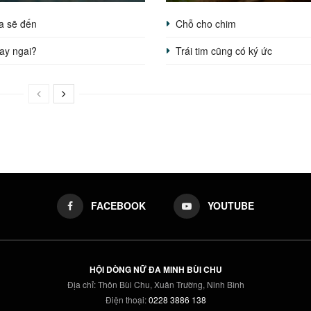
a sẽ đến
Chỗ cho chim
ay ngai?
Trái tim cũng có ký ức
FACEBOOK
YOUTUBE
HỘI DÒNG NỮ ĐA MINH BÙI CHU
Địa chỉ: Thôn Bùi Chu, Xuân Trường, Ninh Bình
Điện thoại:
0228 3886 138