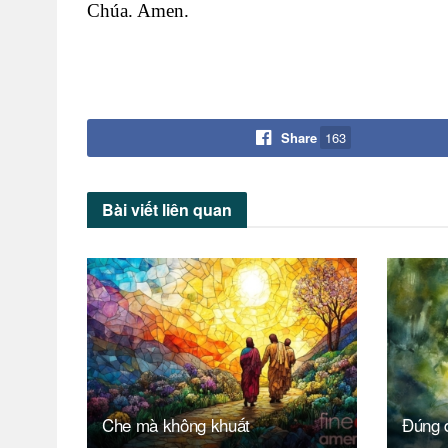
Chúa. Amen.
Share
163
Bài viết
liên quan
Che mà không khuất
Đúng 