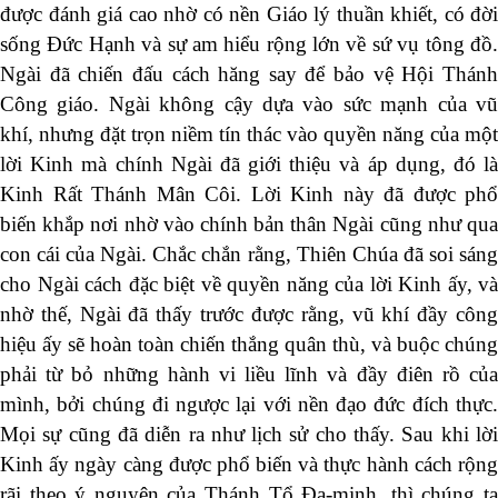
được đánh giá cao nhờ có nền Giáo lý thuần khiết, có đời
sống Đức Hạnh và sự am hiểu rộng lớn về sứ vụ tông đồ.
Ngài đã chiến đấu cách hăng say để bảo vệ Hội Thánh
Công giáo. Ngài không cậy dựa vào sức mạnh của vũ
khí, nhưng đặt trọn niềm tín thác vào quyền năng của một
lời Kinh mà chính Ngài đã giới thiệu và áp dụng, đó là
Kinh Rất Thánh Mân Côi. Lời Kinh này đã được phổ
biến khắp nơi nhờ vào chính bản thân Ngài cũng như qua
con cái của Ngài. Chắc chắn rằng, Thiên Chúa đã soi sáng
cho Ngài cách đặc biệt về quyền năng của lời Kinh ấy, và
nhờ thế, Ngài đã thấy trước được rằng, vũ khí đầy công
hiệu ấy sẽ hoàn toàn chiến thắng quân thù, và buộc chúng
phải từ bỏ những hành vi liều lĩnh và đầy điên rồ của
mình, bởi chúng đi ngược lại với nền đạo đức đích thực.
Mọi sự cũng đã diễn ra như lịch sử cho thấy. Sau khi lời
Kinh ấy ngày càng được phổ biến và thực hành cách rộng
rãi theo ý nguyện của Thánh Tổ Đa-minh, thì chúng ta