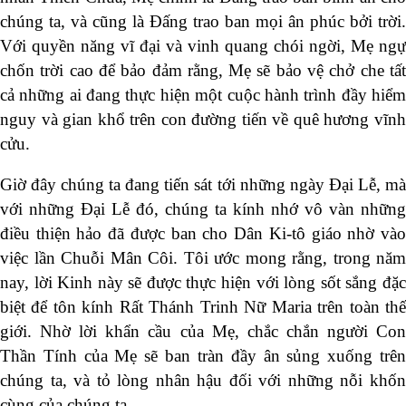
chúng ta, và cũng là Đấng trao ban mọi ân phúc bởi trời.
Với quyền năng vĩ đại và vinh quang chói ngời, Mẹ ngự
chốn trời cao để bảo đảm rằng, Mẹ sẽ bảo vệ chở che tất
cả những ai đang thực hiện một cuộc hành trình đầy hiểm
nguy và gian khổ trên con đường tiến về quê hương vĩnh
cửu.
Giờ đây chúng ta đang tiến sát tới những ngày Đại Lễ, mà
với những Đại Lễ đó, chúng ta kính nhớ vô vàn những
điều thiện hảo đã được ban cho Dân Ki-tô giáo nhờ vào
việc lần Chuỗi Mân Côi. Tôi ước mong rằng, trong năm
nay, lời Kinh này sẽ được thực hiện với lòng sốt sắng đặc
biệt để tôn kính Rất Thánh Trinh Nữ Maria trên toàn thế
giới. Nhờ lời khẩn cầu của Mẹ, chắc chắn người Con
Thần Tính của Mẹ sẽ ban tràn đầy ân sủng xuống trên
chúng ta, và tỏ lòng nhân hậu đối với những nỗi khốn
cùng của chúng ta.