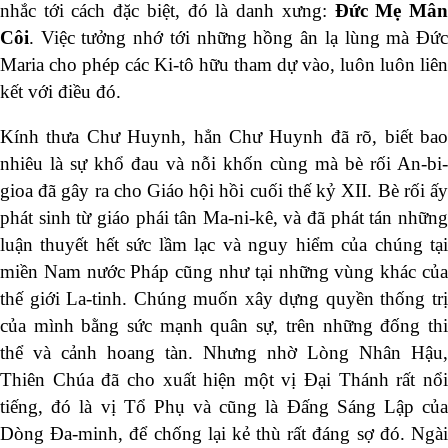
nhắc tới cách đặc biệt, đó là danh xưng:
Đức Mẹ Mâ
Côi
. Việc tưởng nhớ tới những hồng ân lạ lùng mà Đức
Maria cho phép các Ki-tô hữu tham dự vào, luôn luôn liên
kết với điều đó.
Kính thưa Chư Huynh, hẳn Chư Huynh đã rõ, biết bao
nhiêu là sự khổ đau và nỗi khốn cùng mà bè rối An-bi-
gioa đã gây ra cho Giáo hội hồi cuối thế kỷ XII. Bè rối ấy
phát sinh từ giáo phái tân Ma-ni-kê, và đã phát tán những
luận thuyết hết sức lầm lạc và nguy hiểm của chúng tại
miền Nam nước Pháp cũng như tại những vùng khác của
thế giới La-tinh. Chúng muốn xây dựng quyền thống trị
của mình bằng sức mạnh quân sự, trên những đống thi
thể và cảnh hoang tàn. Nhưng nhờ Lòng Nhân Hậu,
Thiên Chúa đã cho xuất hiện một vị Đại Thánh rất nổi
tiếng, đó là vị Tổ Phụ và cũng là Đấng Sáng Lập của
Dòng Đa-minh, để chống lại kẻ thù rất đáng sợ đó. Ngài