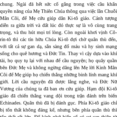
chung. Ngài đã hết sức cố gắng trong việc cầu khẩn
quyền năng của Mẹ Thiên Chúa thông qua việc lần Chuỗi
Mân Côi, để Mẹ cứu giúp dân Ki-tô giáo. Cảnh tượng
diễn ra giữa trời và đất lúc đó thực sự là vô cùng trang
trọng, và thu hút mọi trí lòng. Còn ngoài khơi vịnh Cô-
rin-tô thì các tín hữu Chúa Ki-tô đợi chờ quân thù đến,
với tất cả sự gan dạ, sẵn sàng đổ máu và hy sinh mạng
sống cho quê hương và Đức Tin. Thay vì cậy dựa vào khí
tài, họ quy tụ lại với nhau để cầu nguyện; họ quây quần
bên Đức Mẹ và không ngừng dâng lên Mẹ lời Kinh Mân
Côi để Mẹ giúp họ chiến thắng những binh lính mang khí
giới. Lời cầu nguyện đã được lắng nghe, và Đức Nữ
Vương của chúng ta đã ban ơn cứu giúp. Hạm đội Ki-tô
giáo đã chiến thắng vang dội trong trận đánh trên biển
Echinades. Quân thù đã bị đánh gục. Phía Ki-tô giáo chỉ
bị tổn thất không đáng kể, nhưng bên phía quân thù thì
tổn thất rất lớn. Để kính nhớ biến cố có sự can thiệp từ