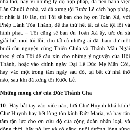
nhà thờ, hay vì những lý dọ hợp pháp, đã tiến hành việc
Lần Chuỗi ở nhà, và đã xưng tội Rước Lễ cách hợp pháp,
ít nhất là 10 lần, thì Tôi sẽ ban cho họ ơn Toàn Xá, với
Phép Lành Tòa Thánh, để tha thứ hết tất cả các tội lỗi và
hình phạt. – Tôi cũng sẽ ban ơn Toàn Xá ấy, tức ơn xá
giải hết mọi tội lỗi, cho tất cả những ai đã tham dự một
buổi cầu nguyện cùng Thiên Chúa và Thánh Mẫu Ngài
theo ý của Tôi để cầu xin cho những ý nguyện của Hội
Thánh, hoặc vào chính ngày Đại Lễ Đức Mẹ Mân Côi,
hay vào một trong tám ngày sau đó, tại bất cứ nhà thờ
nào, sau khi đã xưng tội Rước Lễ.
Những mong chờ của Đức Thánh Cha
10
. Hãy bắt tay vào việc nào, hỡi Chư Huynh khả kính!
Chư Huynh hãy hết lòng tôn kính Đức Maria, và hãy tận
tâm tận lực cho ơn cứu độ của cộng đoàn nhân loại, và
đồng thời, hãy nỗ lực và cố gắng nuôi dưỡng lòng sùng