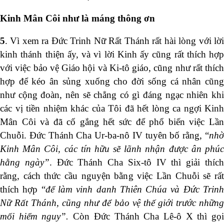
Kinh Mân Côi như là máng thông ơn
5
. Vì xem ra Đức Trinh Nữ Rất Thánh rất hài lòng với lời
kinh thánh thiện ấy, và vì lời Kinh ấy cũng rất thích hợp
với việc bảo vệ Giáo hội và Ki-tô giáo, cũng như rất thích
hợp để kéo ân sủng xuống cho đời sống cá nhân cũng
như cộng đoàn, nên sẽ chẳng có gì đáng ngạc nhiên khi
các vị tiền nhiệm khác của Tôi đã hết lòng ca ngợi Kinh
Mân Côi và đã cố gắng hết sức để phổ biến việc Lần
Chuỗi. Đức Thánh Cha Ur-ba-nô IV tuyên bố rằng, “
nhờ
Kinh Mân Côi, các tín hữu sẽ lãnh nhận được ân phúc
hằng ngày”
. Đức Thánh Cha Six-tô IV thì giải thíc
rằng, cách thức cầu nguyện bằng việc Lần Chuỗi sẽ rất
thích hợp “
để làm vinh danh Thiên Chúa và Đức Trin
Nữ Rất Thánh, cũng như để bảo vệ thế giới trước những
mối hiểm nguy”.
Còn Đức Thánh Cha Lê-ô X thì gọ