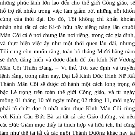
những phúc lành lớn lao đến cho thế giới Công giáo, sẽ
hỗ trợ rất nhiều trong việc làm giảm bớt những nỗi khốn
cùng của thời đại. Do đó, Tôi không chỉ khẩn khoản
nhắn nhủ tất cả các Ki-tô hữu hãy siêng năng lần chuỗi
Mân Côi cả ở nơi chung lẫn nơi riêng, trong các gia đình,
và thực hiện việc ấy như một thói quen lâu dài, nhưng
Tôi cũng còn muốn rằng, toàn bộ tháng Mười hằng năm
sẽ được dâng hiến và được dành để tôn kính Nữ Vương
Mân Côi Thiên Đàng. – Vì thế, Tôi xác định và truyền
lệnh rằng, trong năm nay, Đại Lễ Kính Đức Trinh Nữ Rất
Thánh Mân Côi sẽ được cử hành một cách long trọng ở
bậc Lễ trọng trên toàn thế giới Công giáo, và từ ngày
mồng 01 tháng 10 tới ngày mồng 02 tháng 11, mỗi ngày
phải tổ chức đọc ít nhất năm chục Kinh Mân Côi cùng
với Kinh Cầu Đức Bà tại tất cả các Giáo đường, và nếu
các Đức Giám mục thấy là thích hợp và hữu ích, thì cũng
làm như thế tại tất cả các ngôi Thánh Đường khác hay tại