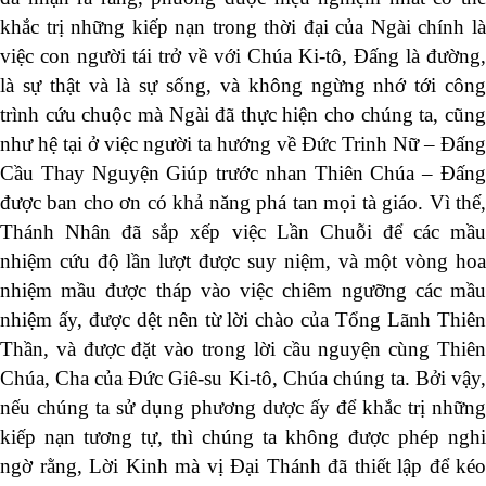
khắc trị những kiếp nạn trong thời đại của Ngài chính là
việc con người tái trở về với Chúa Ki-tô, Đấng là đường,
là sự thật và là sự sống, và không ngừng nhớ tới công
trình cứu chuộc mà Ngài đã thực hiện cho chúng ta, cũng
như hệ tại ở việc người ta hướng về Đức Trinh Nữ – Đấng
Cầu Thay Nguyện Giúp trước nhan Thiên Chúa – Đấng
được ban cho ơn có khả năng phá tan mọi tà giáo. Vì thế,
Thánh Nhân đã sắp xếp việc Lần Chuỗi để các mầu
nhiệm cứu độ lần lượt được suy niệm, và một vòng hoa
nhiệm mầu được tháp vào việc chiêm ngưỡng các mầu
nhiệm ấy, được dệt nên từ lời chào của Tổng Lãnh Thiên
Thần, và được đặt vào trong lời cầu nguyện cùng Thiên
Chúa, Cha của Đức Giê-su Ki-tô, Chúa chúng ta. Bởi vậy,
nếu chúng ta sử dụng phương dược ấy để khắc trị những
kiếp nạn tương tự, thì chúng ta không được phép nghi
ngờ rằng, Lời Kinh mà vị Đại Thánh đã thiết lập để kéo