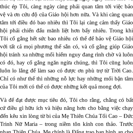
thúc ép Tôi, càng ngày càng phải quan tâm tới việc bảo
vệ và ơn cứu độ của Giáo hội hơn nữa. Và khi càng quan
tâm tới điều đó bao nhiêu thì Tôi lại càng cảm thấy Giáo
hội phải chiến đấu mãnh liệt hơn bấy nhiêu. Trong khi
Tôi cố gắng hết sức bao nhiêu có thể để bảo vệ Giáo hội
với tất cả mọi phương thế sẵn có, và cố gắng giúp Giáo
hội tránh xa những mối hiểm nguy đang rình chờ và luôn
có đó, hay cố gắng ngăn ngừa chúng, thì Tôi cũng luôn
luôn lo lắng để làm sao có được ơn phù trợ từ Trời Cao.
Chỉ có như thế thì những nỗ lực hay những mối bận tâm
của Tôi mới có thể có được những kết quả mong đợi.
Và để đạt được mục tiêu đó, Tôi cho rằng, chẳng có bất
cứ điều gì hữu ích và hiệu năng hơn cho bằng việc chạy
đến kêu xin lòng từ bi của Mẹ Thiên Chúa Tối Cao – Đức
Trinh Nữ Maria – trong niềm tôn kính con thảo. Trước
nhan Thiên Chúa, Mẹ chính là Đấng trao ban bình an cho