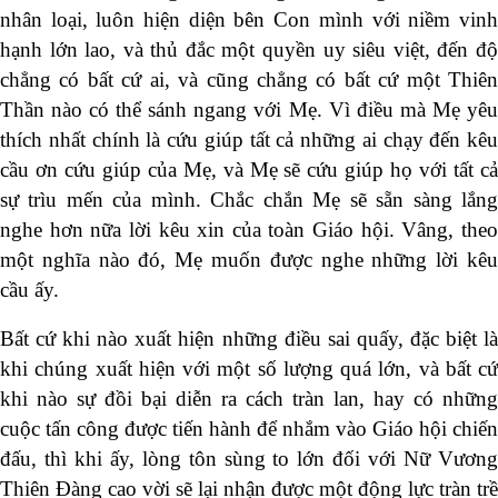
nhân loại, luôn hiện diện bên Con mình với niềm vinh
hạnh lớn lao, và thủ đắc một quyền uy siêu việt, đến độ
chẳng có bất cứ ai, và cũng chẳng có bất cứ một Thiên
Thần nào có thể sánh ngang với Mẹ. Vì điều mà Mẹ yêu
thích nhất chính là cứu giúp tất cả những ai chạy đến kêu
cầu ơn cứu giúp của Mẹ, và Mẹ sẽ cứu giúp họ với tất cả
sự trìu mến của mình. Chắc chắn Mẹ sẽ sẵn sàng lắng
nghe hơn nữa lời kêu xin của toàn Giáo hội. Vâng, theo
một nghĩa nào đó, Mẹ muốn được nghe những lời kêu
cầu ấy.
Bất cứ khi nào xuất hiện những điều sai quấy, đặc biệt là
khi chúng xuất hiện với một số lượng quá lớn, và bất cứ
khi nào sự đồi bại diễn ra cách tràn lan, hay có những
cuộc tấn công được tiến hành để nhắm vào Giáo hội chiến
đấu, thì khi ấy, lòng tôn sùng to lớn đối với Nữ Vương
Thiên Đàng cao vời sẽ lại nhận được một động lực tràn trề