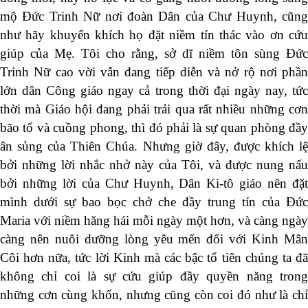
mộ Đức Trinh Nữ nơi đoàn Dân của Chư Huynh, cũng
như hãy khuyến khích họ đặt niềm tín thác vào ơn cứu
giúp của Mẹ. Tôi cho rằng, sở dĩ niềm tôn sùng Đức
Trinh Nữ cao vời vẫn đang tiếp diễn và nở rộ nơi phần
lớn dân Công giáo ngay cả trong thời đại ngày nay, tức
thời mà Giáo hội đang phải trải qua rất nhiều những cơn
bão tố và cuồng phong, thì đó phải là sự quan phòng đầy
ân sủng của Thiên Chúa. Nhưng giờ đây, được khích lệ
bởi những lời nhắc nhở này của Tôi, và được nung nấu
bởi những lời của Chư Huynh, Dân Ki-tô giáo nên đặt
mình dưới sự bao bọc chở che đầy trung tín của Đức
Maria với niềm hăng hái mỗi ngày một hơn, và càng ngày
càng nên nuôi dưỡng lòng yêu mến đối với Kinh Mân
Côi hơn nữa, tức lời Kinh mà các bậc tổ tiên chúng ta đã
không chỉ coi là sự cứu giúp đầy quyền năng trong
những cơn cùng khốn, nhưng cũng còn coi đó như là chỉ