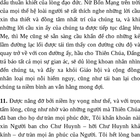
dấu thuần khiết của lòng đạo đức. Nữ Bổn Mạng trên trời
của mọi thế hệ loài người sẽ rất thích nghe những lời cầu
xin tha thiết và đồng tâm nhất trí của chúng ta, và khi
những lời cầu xin ấy của chúng ta được tiếp tục dâng lên
Mẹ, thì Mẹ cũng sẽ sẵn sàng cầu khẩn để cho những kẻ
lầm đường lạc lối được tái tìm thấy con đường cứu độ và
quay trở về với con đường ấy, hầu cho Thiên Chúa, Đấng
trả báo tất cả mọi sự gian ác, sẽ dủ lòng khoan nhân nhìn
đến chúng ta, và đẩy xa khỏi Giáo hội và cộng đồng
nhân loại mọi nỗi hiểm nguy, cũng như tái ban lại cho
chúng ta niềm bình an vẫn hằng mong đợi.
11.
Được nâng đỡ bởi niềm hy vọng như thế, và với trọn
tấm lòng, cũng như nhờ vào những người mà Thiên Chúa
đã ban cho họ dư tràn mọi phúc đức, Tôi khẩn khoản nài
xin Người ban cho Chư Huynh – hỡi Chư Huynh khả
kính – dư tràn mọi ân phúc của Người. Tôi hết lòng ban