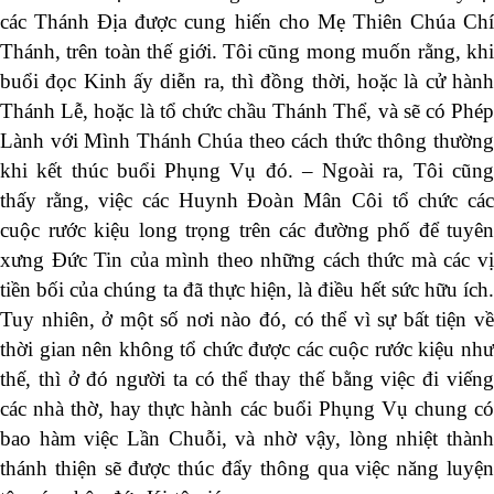
các Thánh Địa được cung hiến cho Mẹ Thiên Chúa Chí
Thánh, trên toàn thế giới. Tôi cũng mong muốn rằng, khi
buổi đọc Kinh ấy diễn ra, thì đồng thời, hoặc là cử hành
Thánh Lễ, hoặc là tổ chức chầu Thánh Thể, và sẽ có Phép
Lành với Mình Thánh Chúa theo cách thức thông thường
khi kết thúc buổi Phụng Vụ đó. – Ngoài ra, Tôi cũng
thấy rằng, việc các Huynh Đoàn Mân Côi tổ chức các
cuộc rước kiệu long trọng trên các đường phố để tuyên
xưng Đức Tin của mình theo những cách thức mà các vị
tiền bối của chúng ta đã thực hiện, là điều hết sức hữu ích.
Tuy nhiên, ở một số nơi nào đó, có thể vì sự bất tiện về
thời gian nên không tổ chức được các cuộc rước kiệu như
thế, thì ở đó người ta có thể thay thế bằng việc đi viếng
các nhà thờ, hay thực hành các buổi Phụng Vụ chung có
bao hàm việc Lần Chuỗi, và nhờ vậy, lòng nhiệt thành
thánh thiện sẽ được thúc đẩy thông qua việc năng luyện