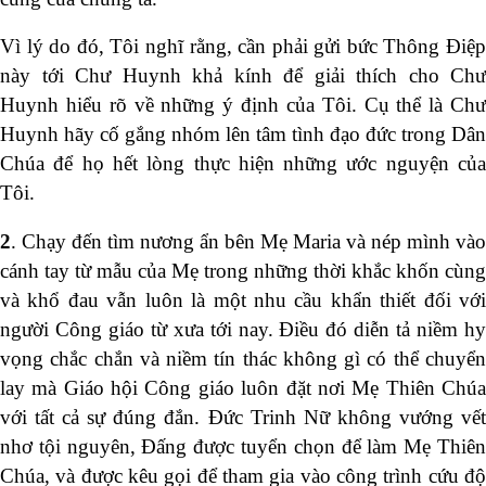
Vì lý do đó, Tôi nghĩ rằng, cần phải gửi bức Thông Điệp
này tới Chư Huynh khả kính để giải thích cho Chư
Huynh hiểu rõ về những ý định của Tôi. Cụ thể là Chư
Huynh hãy cố gắng nhóm lên tâm tình đạo đức trong Dân
Chúa để họ hết lòng thực hiện những ước nguyện của
Tôi.
2
. Chạy đến tìm nương ẩn bên Mẹ Maria và nép mình vào
cánh tay từ mẫu của Mẹ trong những thời khắc khốn cùng
và khổ đau vẫn luôn là một nhu cầu khẩn thiết đối với
người Công giáo từ xưa tới nay. Điều đó diễn tả niềm hy
vọng chắc chắn và niềm tín thác không gì có thể chuyển
lay mà Giáo hội Công giáo luôn đặt nơi Mẹ Thiên Chúa
với tất cả sự đúng đắn. Đức Trinh Nữ không vướng vết
nhơ tội nguyên, Đấng được tuyển chọn để làm Mẹ Thiên
Chúa, và được kêu gọi để tham gia vào công trình cứu độ