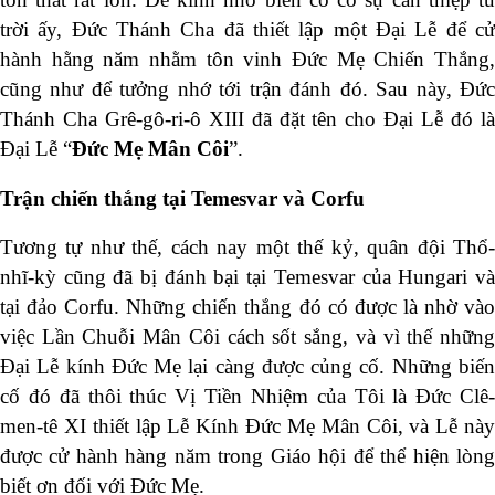
trời ấy, Đức Thánh Cha đã thiết lập một Đại Lễ để cử
hành hằng năm nhằm tôn vinh Đức Mẹ Chiến Thắng,
cũng như để tưởng nhớ tới trận đánh đó. Sau này, Đức
Thánh Cha Grê-gô-ri-ô XIII đã đặt tên cho Đại Lễ đó là
Đại Lễ “
Đức Mẹ Mân Côi
”.
Trận chiến thắng tại Temesvar và Corfu
Tương tự như thế, cách nay một thế kỷ, quân đội Thổ-
nhĩ-kỳ cũng đã bị đánh bại tại Temesvar của Hungari và
tại đảo Corfu. Những chiến thắng đó có được là nhờ vào
việc Lần Chuỗi Mân Côi cách sốt sắng, và vì thế những
Đại Lễ kính Đức Mẹ lại càng được củng cố. Những biến
cố đó đã thôi thúc Vị Tiền Nhiệm của Tôi là Đức Clê-
men-tê XI thiết lập Lễ Kính Đức Mẹ Mân Côi, và Lễ này
được cử hành hàng năm trong Giáo hội để thể hiện lòng
biết ơn đối với Đức Mẹ.