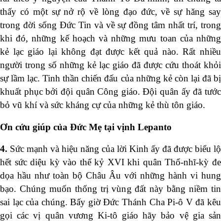
thấy có một sự nở rộ về lòng đạo đức, về sự hăng say
trong đời sống Đức Tin và về sự đồng tâm nhất trí, trong
khi đó, những kế hoạch và những mưu toan của những
kẻ lạc giáo lại không đạt được kết quả nào. Rất nhiều
người trong số những kẻ lạc giáo đã được cứu thoát khỏi
sự lầm lạc. Tinh thần chiến đấu của những kẻ còn lại đã bị
khuất phục bởi đội quân Công giáo. Đội quân ấy đã tước
bỏ vũ khí và sức kháng cự của những kẻ thù tôn giáo.
Ơn cứu giúp của Đức Mẹ tại vịnh Lepanto
4.
Sức mạnh và hiệu năng của lời Kinh ấy đã được biểu lộ
hết sức diệu kỳ vào thế kỷ XVI khi quân Thổ-nhĩ-kỳ đe
dọa hầu như toàn bộ Châu Âu với những hành vi hung
bạo. Chúng muốn thống trị vùng đất này bằng niềm tin
sai lạc của chúng. Bấy giờ Đức Thánh Cha Pi-ô V đã kêu
gọi các vị quân vương Ki-tô giáo hãy bảo vệ gia sản