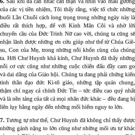
6.
Sau khi đã cân nhắc cẩn thận và nhìn vào mẫu gươn
của các vị tiền nhiệm, Tôi thấy rằng, việc tổ chức những
buổi Lần Chuỗi cách long trọng trong những ngày này là
điều rất thích hợp, để với Kinh Mân Côi và nhờ lời
chuyển cầu của Đức Trinh Nữ cao vời, chúng ta cũng sẽ
nhận lãnh được những ơn cứu giúp như thế từ Chúa Giê-
su, Con của Mẹ, trong những nỗi khốn cùng của chúng
ta. Hỡi Chư Huynh khả kính, Chư Huynh đã thấy những
nỗi cơ cực cũng như những cuộc chiến đấu đầy cam go
và dai dẳng của Giáo hội. Chúng ta đang phải chứng kiến
tinh thần đạo đức Ki-tô giáo, những tập quán chung,
thậm chí ngay cả chính Đức Tin – tức điều cao quý nhất
và là nền tảng của tất cả mọi nhân đức khác – đều đang bị
liên lụy hằng ngày đến những mối hiểm nguy to lớn.
7.
Tương tự như thế, Chư Huynh đã không chỉ thấy đượ
những gánh nặng to lớn cũng như những mối ưu tư khác