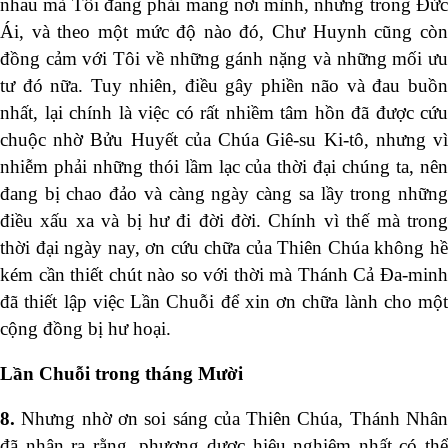
nhau mà Tôi đang phải mang nơi mình, nhưng trong Đức
Ái, và theo một mức độ nào đó, Chư Huynh cũng còn
đồng cảm với Tôi về những gánh nặng và những mối ưu
tư đó nữa. Tuy nhiên, điều gây phiền não và đau buồn
nhất, lại chính là việc có rất nhiềm tâm hồn đã được cứu
chuộc nhờ Bửu Huyết của Chúa Giê-su Ki-tô, nhưng vì
nhiễm phải những thói lầm lạc của thời đại chúng ta, nên
đang bị chao đảo và càng ngày càng sa lầy trong những
điều xấu xa và bị hư đi đời đời. Chính vì thế mà trong
thời đại ngày nay, ơn cứu chữa của Thiên Chúa không hề
kém cần thiết chút nào so với thời mà Thánh Cả Đa-minh
đã thiết lập việc Lần Chuỗi để xin ơn chữa lành cho một
cộng đồng bị hư hoại.
Lần Chuỗi trong tháng Mười
8.
Nhưng nhờ ơn soi sáng của Thiên Chúa, Thánh Nhâ
đã nhận ra rằng, phương dược hiệu nghiệm nhất có thể