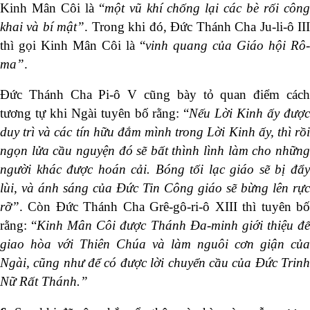
Kinh Mân Côi là “
một vũ khí chống lại các bè rối côn
khai và bí mật”
. Trong khi đó, Đức Thánh Cha Ju-li-ô II
thì gọi Kinh Mân Côi là “
vinh quang của Giáo hội Rô-
ma”
.
Đức Thánh Cha Pi-ô V cũng bày tỏ quan điểm cách
tương tự khi Ngài tuyên bố rằng: “
Nếu Lời Kinh ấy đượ
duy trì và các tín hữu đắm mình trong Lời Kinh ấy, thì rồi
ngọn lửa cầu nguyện đó sẽ bất thình lình làm cho những
người khác được hoán cải. Bóng tối lạc giáo sẽ bị đẩy
lùi, và ánh sáng của Đức Tin Công giáo sẽ bừng lên rực
rỡ”
. Còn Đức Thánh Cha Grê-gô-ri-ô XIII thì tuyên bố
rằng: “
Kinh Mân Côi được Thánh Đa-minh giới thiệu đ
giao hòa với Thiên Chúa và làm nguôi cơn giận của
Ngài, cũng như để có được lời chuyển cầu của Đức Trinh
Nữ Rất Thánh.”