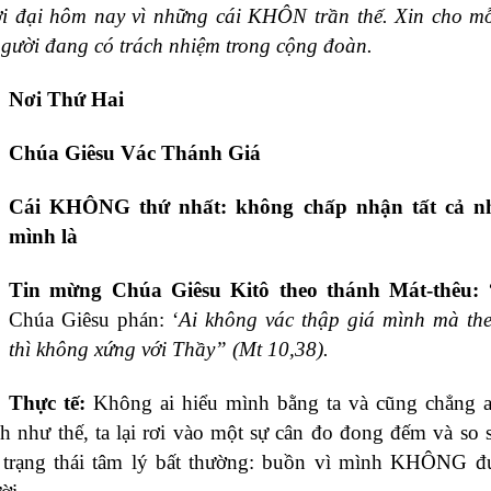
ời đại hôm nay vì những cái KHÔN trần thế. Xin cho m
người đang có trách nhiệm trong cộng đoàn.
Nơi Thứ Hai
Chúa Giêsu Vác Thánh Giá
Cái KHÔNG thứ nhất: không chấp nhận tất cả n
mình là
Tin mừng Chúa Giêsu Kitô theo thánh Mát-thêu:
Chúa Giêsu phán: ‘
Ai không vác thập giá mình mà th
thì không xứng với Thầy” (Mt 10,38).
Thực tế:
Không ai hiểu mình bằng ta và cũng chẳng ai
 như thế, ta lại rơi vào một sự cân đo đong đếm và so 
t trạng thái tâm lý bất thường: buồn vì mình KHÔNG 