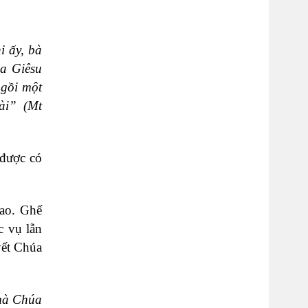
i ấy, bà
a Giêsu
ngồi một
ài” (Mt
 được có
cao. Ghế
c vụ lẫn
yết Chúa
 mà Chúa