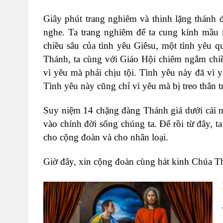
Giây phút trang nghiêm và thinh lặng thánh 
nghe. Ta trang nghiêm để ta cung kính mầu
chiều sâu của tình yêu Giêsu, một tình yêu 
Thánh, ta cùng với Giáo Hội chiêm ngắm chiề
vì yêu mà phải chịu tội. Tình yêu này đã vì 
Tình yêu này cũng chỉ vì yêu mà bị treo thân tr
Suy niệm 14 chặng đàng Thánh giá dưới cái nh
vào chính đời sống chúng ta. Để rồi từ đây, ta
cho cộng đoàn và cho nhân loại.
Giờ đây, xin cộng đoàn cùng hát kinh Chúa 