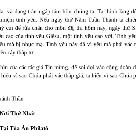
đã và đang tràn ngập tâm hồn chúng ta. Ta thinh lặng để
 nhiệm tình yêu. Nếu ngày thứ Năm Tuần Thánh ta chi
quỳ cúi để rửa chân cho môn đệ, thì hôm nay, ngày thứ 
u cao của tình yêu Giêsu, một tình yêu cao vời. Tình yê
yêu mà bị nhục mạ. Tình yêu này đã vì yêu mà phải vác t
ên cây thập tự.
ìn của các tác giả Tin mừng, để soi dọi vào cộng đoàn c
 hiểu vì sao Chúa phải vác thập giá, ta hiểu vì sao Chúa p
Thánh Thần
Nơi Thứ Nhất
Tại Tòa Án Philatô