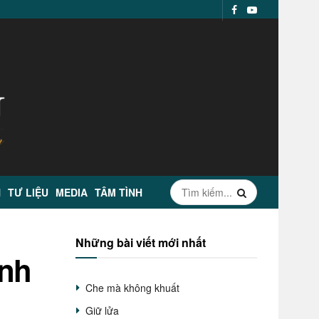
N
TƯ LIỆU
MEDIA
TÂM TÌNH
Những bài viết mới nhất
ánh
Che mà không khuất
Giữ lửa