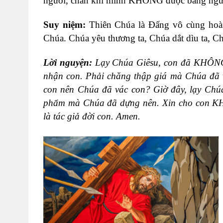
người, chán khi mình KHÔNG được bằng ngư
Suy niệm:
Thiên Chúa là Đấng vô cùng hoàn 
Chúa. Chúa yêu thương ta, Chúa dắt dìu ta, Chú
Lời nguyện:
Lạy Chúa Giêsu, con đã KHÔNG
nhận con. Phải chăng thập giá mà Chúa đã 
con nên Chúa đã vác con? Giờ đây, lạy Chúa,
phẩm mà Chúa đã dựng nên. Xin cho con KH
là tác giả đời con. Amen.