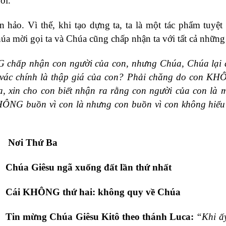
ời.
hảo. Vì thế, khi tạo dựng ta, ta là một tác phẩm tuyệt
a mời gọi ta và Chúa cũng chấp nhận ta với tất cả những g
 chấp nhận con người của con, nhưng Chúa, Chúa lại 
vác chính là thập giá của con? Phải chăng do con KH
 xin cho con biết nhận ra rằng con người của con là m
ÔNG buồn vì con là nhưng con buồn vì con không hiểu
Nơi Thứ Ba
Chúa Giêsu ngã xuống đất lần thứ nhất
Cái KHÔNG thứ hai: không quy về Chúa
Tin mừng Chúa Giêsu Kitô theo thánh Luca:
“Khi ấy