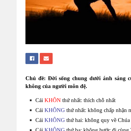
Chủ đề: Đời sống chung dưới ánh sáng củ
không của người môn đệ.
Cái
KHÔN
thứ nhất: thích chỗ nhất
Cái
KHÔNG
thứ nhất: không chấp nhận m
Cái
KHÔNG
thứ hai: không quy về Chúa
Cái
KHÔNG
thứ ba: không bước đi cùng