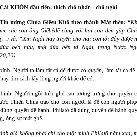
Cái KHÔN đầu tiên: thích chỗ nhất – chỗ ngồi
Tin mừng Chúa Giêsu Kitô theo thánh Mát-thêu:
“Kh
mẹ các con ông Giêbêđê cùng với hai con đến gặp Chú
(…) và: “Xin Ngài hãy truyền cho hai con tôi đây được 
đứa bên hữu, một đứa bên tả Ngài, trong Nước Ng
20,20).
ính. Người ta làm tất cả để được có
quyền
, làm tất cả để
 hay tìm cách lấy lòng người khác để có.
bính. Người ngồi trên ghế cao tượng trưng cho quyền 
ược Thiên Chúa trao cho con người là để con người phụ
i dùng quyền để hành. Philatô đã dùng quyền để hành qu
g, ông sợ mất ghế.
ánh giá không phải chỉ cho một mình Philatô năm xưa,