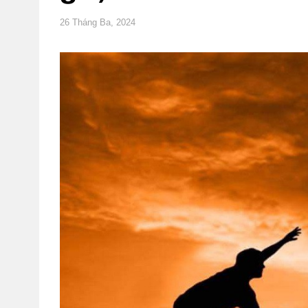
26 Tháng Ba, 2024