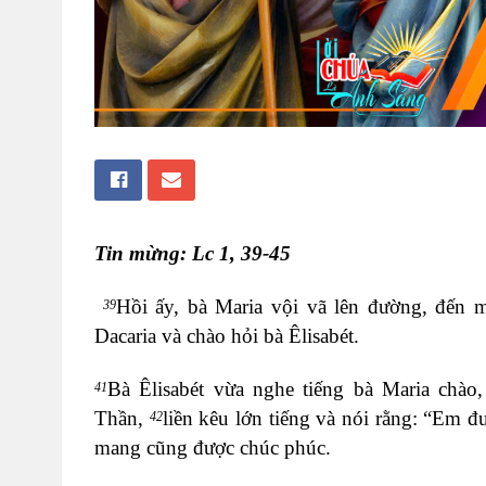
Tin mừng: Lc 1, 39-45
Hồi ấy, bà Maria vội vã lên đường, đến 
39
Dacaria và chào hỏi bà Êlisabét.
Bà Êlisabét vừa nghe tiếng bà Maria chào
41
Thần,
liền kêu lớn tiếng và nói rằng: “Em
42
mang cũng được chúc phúc.