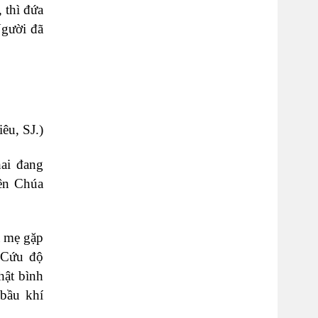
 thì đứa
Người đã
êu, SJ.)
ai đang
iên Chúa
à mẹ gặp
g Cứu độ
hật bình
 bầu khí