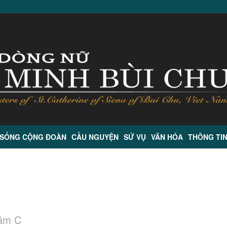
 SỐNG CỘNG ĐOÀN
CẦU NGUYỆN
SỨ VỤ
VĂN HÓA
THÔNG TI
năm C