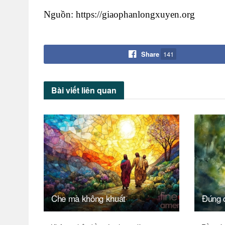
Nguồn: https://giaophanlongxuyen.org
Share
141
Bài viết
liên quan
Che mà không khuất
Đúng 