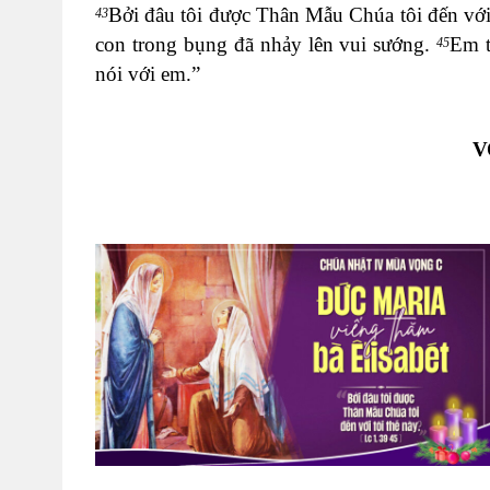
Bởi đâu tôi được Thân Mẫu Chúa tôi đến với
43
con trong bụng đã nhảy lên vui sướng.
Em t
45
nói với em.”
V