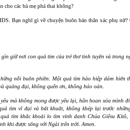
ần cho các bà mẹ phá thai không?
 AIDS. Bạn nghĩ gì về chuyện buôn bán thân xác phụ nữ?
ìn giữ nơi con quả tim của trẻ thơ tinh tuyền và trong 
hững nỗi buồn phiền. Một quả tim hào hiệp dám hiến t
và quảng đại, không quên ơn, không báo oán.
n, yêu mà không mong được yêu lại, hân hoan xóa mình đ
uả tim vĩ đại và bất khuất, không khép lại trước nhữn
quả tim khắc khoải lo tìm vinh danh Chúa Giêsu Kitô,
ành khi được sống với Ngài trên trời. Amen
.