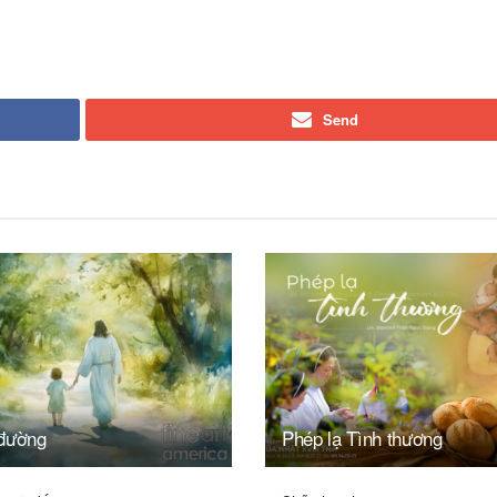
Send
đường
Phép lạ Tình thương