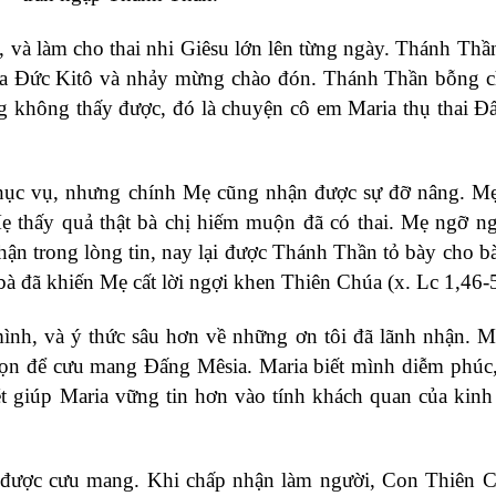
 và làm cho thai nhi Giêsu lớn lên từng ngày. Thánh Thầ
 ra Đức Kitô và nhảy mừng chào đón. Thánh Thần bỗng 
ờng không thấy được, đó là chuyện cô em Maria thụ thai 
phục vụ, nhưng chính Mẹ cũng nhận được sự đỡ nâng. Mẹ
Mẹ thấy quả thật bà chị hiếm muộn đã có thai. Mẹ ngỡ n
n trong lòng tin, nay lại được Thánh Thần tỏ bày cho bà
 đã khiến Mẹ cất lời ngợi khen Thiên Chúa (x. Lc 1,46-
ình, và ý thức sâu hơn về những ơn tôi đã lãnh nhận. Ma
ọn để cưu mang Đấng Mêsia. Maria biết mình diễm phúc
ét giúp Maria vững tin hơn vào tính khách quan của kin
được cưu mang. Khi chấp nhận làm người, Con Thiên C