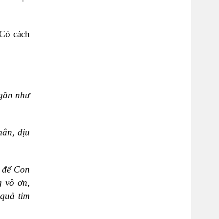
 Có cách
ngần như
hân, dịu
i để Con
g vô ơn,
 quả tim