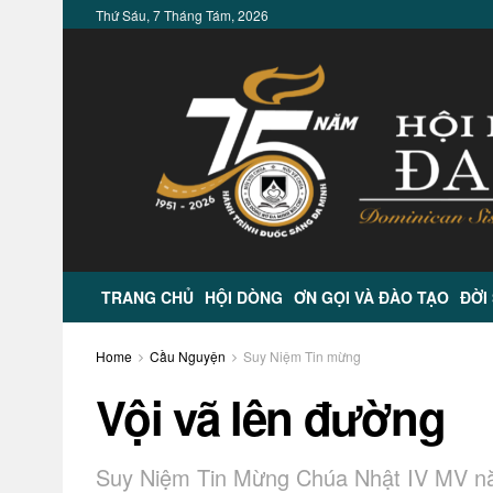
Thứ Sáu, 7 Tháng Tám, 2026
TRANG CHỦ
HỘI DÒNG
ƠN GỌI VÀ ĐÀO TẠO
ĐỜI
Home
Cầu Nguyện
Suy Niệm Tin mừng
Vội vã lên đường
Suy Niệm Tin Mừng Chúa Nhật IV MV 