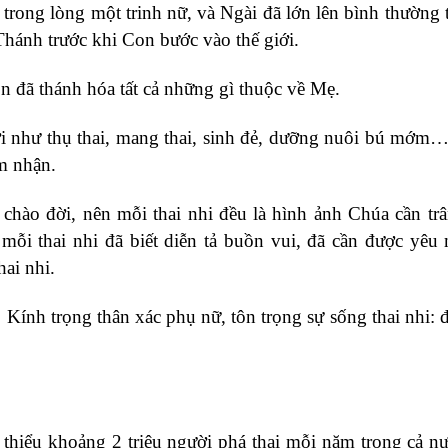
 trong lòng một trinh nữ, và Ngài đã lớn lên bình thường 
Thánh trước khi Con bước vào thế giới.
 đã thánh hóa tất cả những gì thuộc về Mẹ.
ời như thụ thai, mang thai, sinh đẻ, dưỡng nuôi bú mớm…
m nhận.
 chào đời, nên mỗi thai nhi đều là hình ảnh Chúa cần trâ
ỗi thai nhi đã biết diễn tả buồn vui, đã cần được yêu
hai nhi.
Kính trọng thân xác phụ nữ, tôn trọng sự sống thai nhi: đ
 thiểu khoảng 2 triệu người phá thai mỗi năm trong cả n