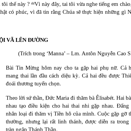
 tôi thế này ?
Vì này đây, tai tôi vừa nghe tiếng em chào,
44
hật có phúc, vì đã tin rằng Chúa sẽ thực hiện những gì 
ỘI VÃ LÊN ĐƯỜNG
(Trích trong ‘Manna’ – Lm. Antôn Nguyễn Cao Si
Bài Tin Mừng hôm nay cho ta gặp hai phụ nữ. Cả h
mang thai lần đầu cách diệu kỳ. Cả hai đều được Th
đoái thương tuyển chọn.
Theo lời sứ thần, Đức Maria đi thăm bà Êlisabét. Hai b
nhau tạo điều kiện cho hai thai nhi gặp nhau. Đấn
nhân loại đi thăm vị Tiền hô của mình. Cuộc gặp gỡ t
thường, nhưng lại rất linh thánh, được diễn ra trong
tràn ngập Thánh Thần.