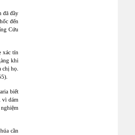
n đã đầy
chốc đến
Đấng Cứu
 xác tín
gàng khi
 chị họ.
55).
ria biết
, vì dám
h nghiệm
húa cần