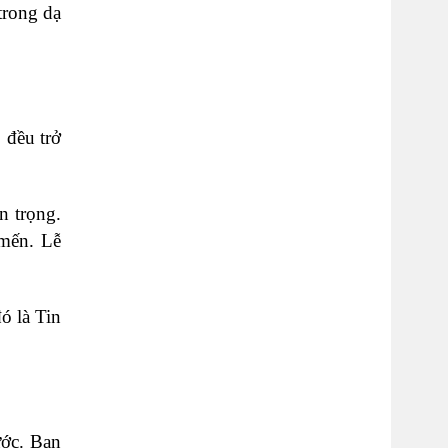
trong dạ
 đều trở
n trọng.
 mến. Lễ
ó là Tin
ước. Bạn