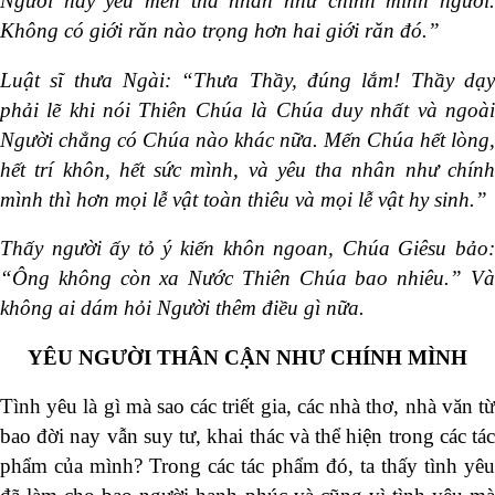
Ngươi hãy yêu mến tha nhân như chính mình ngươi.
Không có giới răn nào trọng hơn hai giới răn đó.”
Luật sĩ thưa Ngài: “Thưa Thầy, đúng lắm! Thầy dạy
phải lẽ khi nói Thiên Chúa là Chúa duy nhất và ngoài
Người chẳng có Chúa nào khác nữa. Mến Chúa hết lòng,
hết trí khôn, hết sức mình, và yêu tha nhân như chính
mình thì hơn mọi lễ vật toàn thiêu và mọi lễ vật hy sinh.”
Thấy người ấy tỏ ý kiến khôn ngoan, Chúa Giêsu bảo:
“Ông không còn xa Nước Thiên Chúa bao nhiêu.” Và
không ai dám hỏi Người thêm điều gì nữa.
YÊU NGƯỜI THÂN CẬN NHƯ CHÍNH MÌNH
Tình yêu là gì mà sao các triết gia, các nhà thơ, nhà văn từ
bao đời nay vẫn suy tư, khai thác và thể hiện trong các tác
phẩm của mình? Trong các tác phẩm đó, ta thấy tình yêu