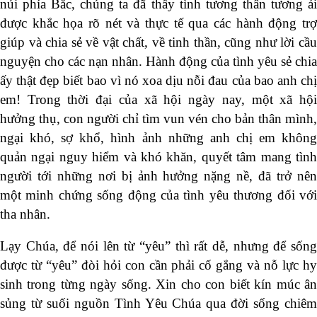
núi phía Bắc, chúng ta đã thấy tình tương thân tương ái
được khắc họa rõ nét và thực tế qua các hành động trợ
giúp và chia sẻ về vật chất, về tinh thần, cũng như lời cầu
nguyện cho các nạn nhân. Hành động của tình yêu sẻ chia
ấy thật đẹp biết bao vì nó xoa dịu nỗi đau của bao anh chị
em! Trong thời đại của xã hội ngày nay, một xã hội
hưởng thụ, con người chỉ tìm vun vén cho bản thân mình,
ngại khó, sợ khổ, hình ảnh những anh chị em không
quản ngại nguy hiểm và khó khăn, quyết tâm mang tình
người tới những nơi bị ảnh hưởng nặng nề, đã trở nên
một minh chứng sống động của tình yêu thương đối với
tha nhân.
Lạy Chúa, để nói lên từ “yêu” thì rất dễ, nhưng để sống
được từ “yêu” đòi hỏi con cần phải cố gắng và nỗ lực hy
sinh trong từng ngày sống. Xin cho con biết kín múc ân
sủng từ suối nguồn Tình Yêu Chúa qua đời sống chiêm