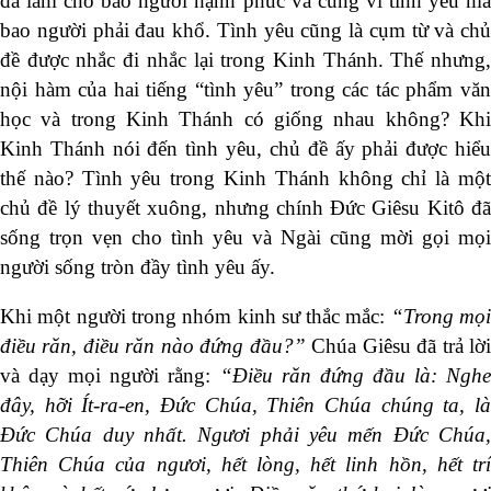
đã làm cho bao người hạnh phúc và cũng vì tình yêu mà
bao người phải đau khổ. Tình yêu cũng là cụm từ và chủ
đề được nhắc đi nhắc lại trong Kinh Thánh. Thế nhưng,
nội hàm của hai tiếng “tình yêu” trong các tác phẩm văn
học và trong Kinh Thánh có giống nhau không? Khi
Kinh Thánh nói đến tình yêu, chủ đề ấy phải được hiểu
thế nào? Tình yêu trong Kinh Thánh không chỉ là một
chủ đề lý thuyết xuông, nhưng chính Đức Giêsu Kitô đã
sống trọn vẹn cho tình yêu và Ngài cũng mời gọi mọi
người sống tròn đầy tình yêu ấy.
Khi một người trong nhóm kinh sư thắc mắc:
“Trong mọ
điều răn, điều răn nào đứng đầu?”
Chúa Giêsu đã trả lờ
và dạy mọi người rằng:
“Điều răn đứng đầu là: Nghe
đây, hỡi Ít-ra-en, Đức Chúa, Thiên Chúa chúng ta, là
Đức Chúa duy nhất. Ngươi phải yêu mến Đức Chúa,
Thiên Chúa của ngươi, hết lòng, hết linh hồn, hết trí