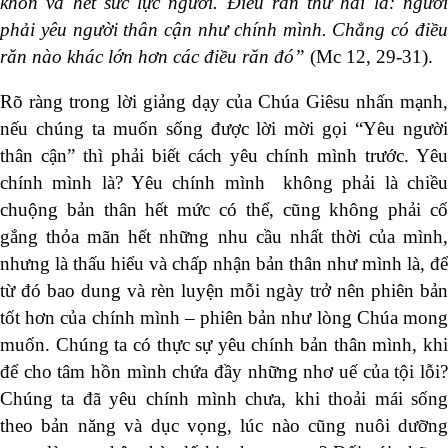
khôn và hết sức lực ngươi. Điều răn thứ hai là: ngươi
phải yêu người thân cận như chính mình. Chẳng có điều
răn nào khác lớn hơn các điều răn đó”
(Mc 12, 29-31).
Rõ ràng trong lời giảng dạy của Chúa Giêsu nhấn mạnh,
nếu chúng ta muốn sống được lời mời gọi “Yêu người
thân cận” thì phải biết cách yêu chính mình trước. Yêu
chính mình là? Yêu chính mình không phải là chiều
chuộng bản thân hết mức có thể, cũng không phải cố
gắng thỏa mãn hết những nhu cầu nhất thời của mình,
nhưng là thấu hiểu và chấp nhận bản thân như mình là, để
từ đó bao dung và rèn luyện mỗi ngày trở nên phiên bản
tốt hơn của chính mình – phiên bản như lòng Chúa mong
muốn. Chúng ta có thực sự yêu chính bản thân mình, khi
để cho tâm hồn mình chứa đầy những nhơ uế của tội lỗi?
Chúng ta đã yêu chính mình chưa, khi thoải mái sống
theo bản năng và dục vọng, lúc nào cũng nuôi dưỡng