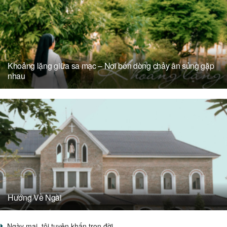
Khoảng lặng giữa sa mạc – Nơi bốn dòng chảy ân sủng gặp
nhau
Hướng Về Ngài
Ngày mai, tôi tuyên khấn trọn đời…