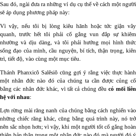
Sau đó, ngài đưa ra những ví dụ cụ thể về cách một người
sẽ áp dụng phương pháp này:
Vì vậy, nếu tôi bị lòng kiêu hãnh hoặc tức giận vây
quanh, trước hết tôi phải cố gắng vun đắp sự khiêm
nhường và dịu dàng, và tôi phải hướng mọi hình thức
sống đạo của mình, cầu nguyện, bí tích, thận trọng, kiên
trì, tiết độ, vào cùng một mục tiêu.
Thánh Phanxicô Salêsiô cũng gợi ý rằng việc thực hành
một nhân đức nào đó của chúng ta cần được củng cố
bằng các nhân đức khác, vì tất cả chúng đều
có mối liê
hệ với nhau
:
Lợn rừng mài răng nanh của chúng bằng cách nghiến vào
những chiếc răng khác, cũng bằng quá trình này, nó trở
nên sắc nhọn hơn; vì vậy, khi một người tốt cố gắng hoàn
thiện bản thân trong một nhân đức nào đó mà người đó ý