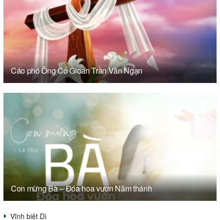
Cáo phó Ông Cố Gioan Trần Văn Ngạn
Con mừng Bà – Đóa hoa vườn Năm thánh
Vĩnh biệt Dì