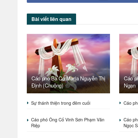
Bài viết
liên quan
Cáo phó Bà Cố Maria Nguyễn Thị
Cáo p
Định (Chuộng)
Ngạn
Sự thánh thiện trong đêm cuối
Cáo ph
Cáo phó Ông Cố Vinh Sơn Phạm Văn
Cáo ph
Riệp
Ngọc S