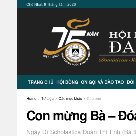
Chủ Nhật, 9 Tháng Tám, 2026
TRANG CHỦ
HỘI DÒNG
ƠN GỌI VÀ ĐÀO TẠO
ĐỜI
Home
Tư Liệu
Các mục khác
Cáo phó
Con mừng Bà – Đó
Ngày Dì Scholastica Đoàn Thị Tịnh (Bà t