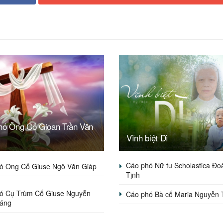
hó Ông Cố Gioan Trần Văn
Vĩnh biệt Dì
Cáo phó Nữ tu Scholastica Đo
ó Ông Cố Giuse Ngô Văn Giáp
Tịnh
ó Cụ Trùm Cố Giuse Nguyễn
Cáo phó Bà cố Maria Nguyễn 
áng