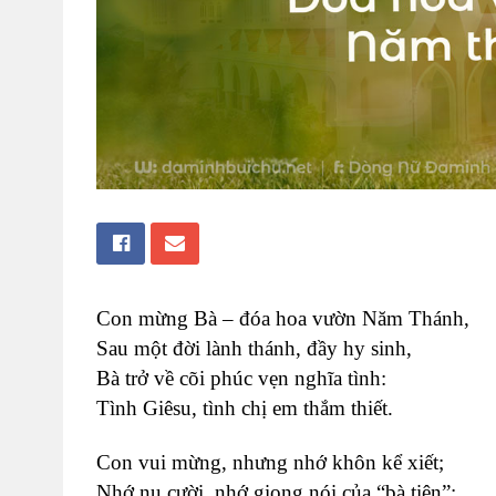
Con mừng Bà – đóa hoa vườn Năm Thánh,
Sau một đời lành thánh, đầy hy sinh,
Bà trở về cõi phúc vẹn nghĩa tình:
Tình Giêsu, tình chị em thắm thiết.
Con vui mừng, nhưng nhớ khôn kể xiết;
Nhớ nụ cười, nhớ giọng nói của “bà tiên”;