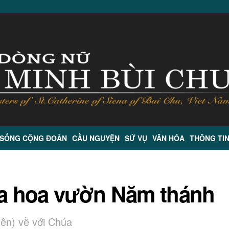
 SỐNG CỘNG ĐOÀN
CẦU NGUYỆN
SỨ VỤ
VĂN HÓA
THÔNG TI
a hoa vườn Năm thánh
iên) về với Chúa