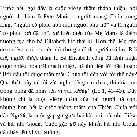
Trước hết, gọi đây là cuộc viếng thăm thánh thiện, bởi
người đi thăm là Đức Maria – người mang Chúa trong
lòng, “người có phúc hơn mọi người phụ nữ” và là người
“có phúc bởi đã tin”. Sự hiện diện của Mẹ Maria là điểm
nương tựa cho bà Elisabeth lúc thai kì. Hơn thế, Mẹ còn
đem niềm vui, ơn cứu độ cho gia đình người chị họ. Bởi
thế, người được thăm là Bà Elisabeth cũng đã lãnh nhận
được nhiều hoa trái thánh thiện, bà thốt lên lời hân hoan:
“Bởi đâu tôi được thân mẫu Chúa tôi đến với tôi thế này?
Quả thật, này tai tôi vừa nghe tiếng em chào, thì đứa con
trong bụng đã nhảy lên vì vui sướng” (Lc 1, 43-43). Đây
không chỉ là cuộc viếng thăm của hai người bà con,
nhưng hơn hết là cuộc viếng thăm của Thiên Chúa với
dân Người, là cuộc gặp gỡ giữa hai hài nhi: hài nhi Giêsu
và hài nhi Gioan. Cuộc gặp gỡ này khiến hài nhi Gioan
đã nhảy lên vì vui sướng.