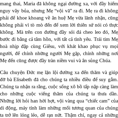
mang thai, Maria đã không ngại đường xa, với đầy hiểm
nguy vây bủa, nhưng Mẹ “vội vã” ra đi. Mẹ ra đi không
phải để khoe khoang về ân huệ Mẹ vừa lãnh nhận, cũng
không phải vì tò mò đến để xem lời thiên sứ nói có thực
không. Mà trên con đường đầy sỏi đá cheo leo đó, Mẹ
bước đi bằng cả tâm hồn, với tất cả tình yêu. Trái tim Mẹ
hoà nhịp đập cùng Giêsu, với khát khao phục vụ mọi
người, để chính những người Mẹ gặp, chính những nơi
Mẹ đến cũng được đầy tràn niềm vui và ân sủng Chúa.
Câu chuyện Đức mẹ lặn lội đường xa đến thăm và giúp
đỡ bà Elisabeth đã cho chúng ta nhiều điều để suy gẫm.
Chúng ta nhận ra rằng, cuộc sống xô bồ tấp nập càng làm
cho những cuộc viếng thăm của chúng ta thưa dần.
Những lời hỏi han hời hợt, vội vàng qua “chiếc cam” của
di động, máy tính làm những mối tương quan của chúng
ta trở lên lỏng lẻo, dễ rạn nứt. Thậm chí, ngay cả những