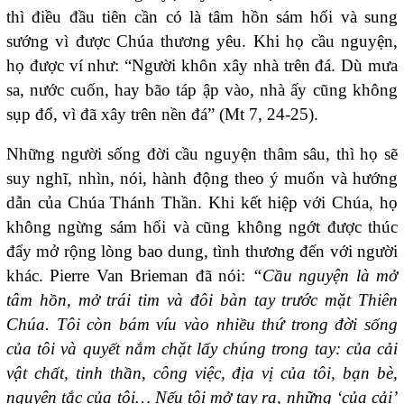
thì điều đầu tiên cần có là tâm hồn sám hối và sung
sướng vì được Chúa thương yêu. Khi họ cầu nguyện,
họ được ví như: “Người khôn xây nhà trên đá. Dù mưa
sa, nước cuốn, hay bão táp ập vào, nhà ấy cũng không
sụp đổ, vì đã xây trên nền đá” (Mt 7, 24-25).
Những người sống đời cầu nguyện thâm sâu, thì họ sẽ
suy nghĩ, nhìn, nói, hành động theo ý muốn và hướng
dẫn của Chúa Thánh Thần. Khi kết hiệp với Chúa, họ
không ngừng sám hối và cũng không ngớt được thúc
đẩy mở rộng lòng bao dung, tình thương đến với người
khác. Pierre Van Brieman đã nói:
“Cầu nguyện là mở
tâm hồn, mở trái tim và đôi bàn tay trước mặt Thiên
Chúa. Tôi còn bám víu vào nhiều thứ trong đời sống
của tôi và quyết nắm chặt lấy chúng trong tay: của cải
vật chất, tinh thần, công việc, địa vị của tôi, bạn bè,
nguyên tắc của tôi… Nếu tôi mở tay ra, những ‘của cải’