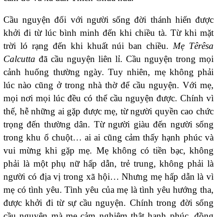
Cầu nguyện đối với người sống đời thánh hiến được
khởi đi từ lúc bình minh đến khi chiều tà. Từ khi mặt
trời ló rạng đến khi khuất núi ban chiều.
Mẹ Têrêsa
Calcutta
đã cầu nguyện liên lỉ. Cầu nguyện trong mọi
cảnh huống thường ngày. Tuy nhiên, mẹ không phải
lúc nào cũng ở trong nhà thờ để cầu nguyện. Với mẹ,
mọi nơi mọi lúc đều có thể cầu nguyện được. Chính vì
thế, hễ những ai gặp được mẹ, từ người quyền cao chức
trọng đến thường dân. Từ người giàu đến người sống
trong khu ổ chuột… ai ai cũng cảm thấy hạnh phúc và
vui mừng khi gặp mẹ. Mẹ không có tiền bạc, không
phải là một phụ nữ hấp dẫn, trẻ trung, không phải là
người có địa vị trong xã hội… Nhưng mẹ hấp dẫn là vì
mẹ có tình yêu. Tình yêu của mẹ là tình yêu hướng tha,
được khởi đi từ sự cầu nguyện. Chính trong đời sống
cầu nguyện mà mẹ cảm nghiệm thật hạnh phúc, đồng