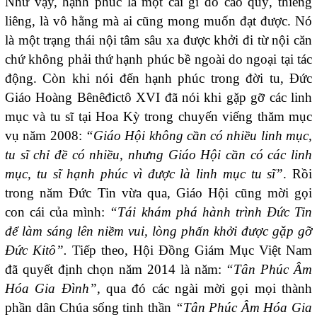
Như vậy, hạnh phúc là một cái gì đó cao quý, thiêng
liêng, là vô hằng mà ai cũng mong muốn đạt được. Nó
là một trạng thái nội tâm sâu xa được khởi đi từ nội căn
chứ không phải thứ hạnh phúc bề ngoài do ngoại tại tác
động. Còn khi nói đến hạnh phúc trong đời tu, Đức
Giáo Hoàng Bênêđictô XVI đã nói khi gặp gỡ các linh
mục và tu sĩ tại Hoa Kỳ trong chuyến viếng thăm mục
vụ năm 2008:
“Giáo Hội không cần có nhiều linh mục,
tu sĩ chỉ đề có nhiều, nhưng Giáo Hội cần có các linh
mục, tu sĩ hạnh phúc vì được là linh mục tu sĩ”
. Rồi
trong năm Đức Tin vừa qua, Giáo Hội cũng mời gọi
con cái của mình:
“Tái khám phá hành trình Đức Tin
để làm sáng lên niềm vui, lòng phấn khởi được gặp gỡ
Đức Kitô”.
Tiếp theo, Hội Đồng Giám Mục Việt Nam
đã quyết định chọn năm 2014 là năm:
“Tân Phúc Âm
Hóa Gia Đình”,
qua đó các ngài mời gọi mọi thành
phần dân Chúa sống tinh thần
“Tân Phúc Âm Hóa Gia