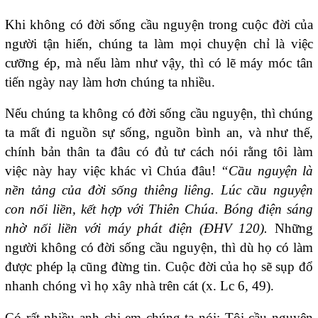
Khi không có đời sống cầu nguyện trong cuộc đời của
người tận hiến, chúng ta làm mọi chuyện chỉ là việc
cưỡng ép, mà nếu làm như vậy, thì có lẽ máy móc tân
tiến ngày nay làm hơn chúng ta nhiều.
Nếu chúng ta không có đời sống cầu nguyện, thì chúng
ta mất đi nguồn sự sống, nguồn bình an, và như thế,
chính bản thân ta đâu có đủ tư cách nói rằng tôi làm
việc này hay việc khác vì Chúa đâu!
“Cầu nguyện là
nền tảng của đời sống thiêng liêng. Lúc cầu nguyện
con nối liền, kết hợp với Thiên Chúa. Bóng điện sáng
nhờ nối liền với máy phát điện (ĐHV 120).
Những
người không có đời sống cầu nguyện, thì dù họ có làm
được phép lạ cũng đừng tin. Cuộc đời của họ sẽ sụp đổ
nhanh chóng vì họ xây nhà trên cát (x. Lc 6, 49).
Có rất nhiều anh chị em chúng ta nói: Tôi cầu nguyện