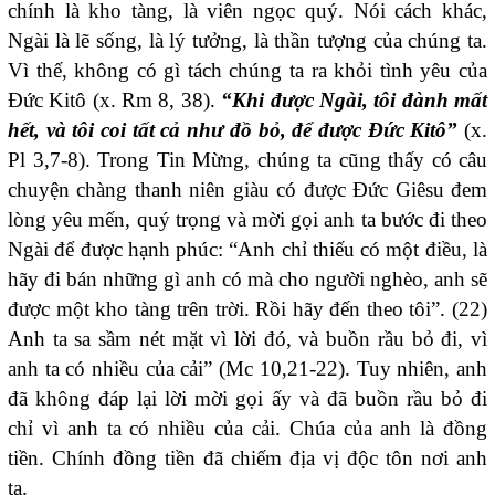
chính là kho tàng, là viên ngọc quý. Nói cách khác,
Ngài là lẽ sống, là lý tưởng, là thần tượng của chúng ta.
Vì thế, không có gì tách chúng ta ra khỏi tình yêu của
Đức Kitô (x. Rm 8, 38).
“Khi được Ngài, tôi đành mất
hết, và tôi coi tất cả như đồ bỏ, để được Đức Kitô”
(x.
Pl 3,7-8). Trong Tin Mừng, chúng ta cũng thấy có câu
chuyện chàng thanh niên giàu có được Đức Giêsu đem
lòng yêu mến, quý trọng và mời gọi anh ta bước đi theo
Ngài để được hạnh phúc: “Anh chỉ thiếu có một điều, là
hãy đi bán những gì anh có mà cho người nghèo, anh sẽ
được một kho tàng trên trời. Rồi hãy đến theo tôi”. (22)
Anh ta sa sầm nét mặt vì lời đó, và buồn rầu bỏ đi, vì
anh ta có nhiều của cải” (Mc 10,21-22). Tuy nhiên, anh
đã không đáp lại lời mời gọi ấy và đã buồn rầu bỏ đi
chỉ vì anh ta có nhiều của cải. Chúa của anh là đồng
tiền. Chính đồng tiền đã chiếm địa vị độc tôn nơi anh
ta.