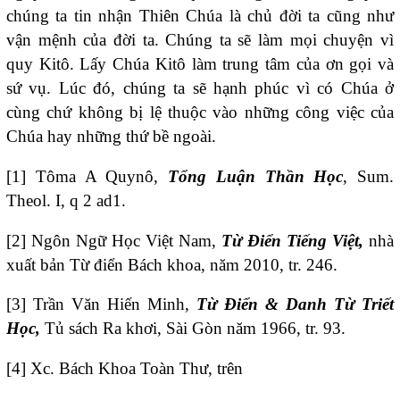
chúng ta tin nhận Thiên Chúa là chủ đời ta cũng như
vận mệnh của đời ta. Chúng ta sẽ làm mọi chuyện vì
quy Kitô. Lấy Chúa Kitô làm trung tâm của ơn gọi và
sứ vụ. Lúc đó, chúng ta sẽ hạnh phúc vì có Chúa ở
cùng chứ không bị lệ thuộc vào những công việc của
Chúa hay những thứ bề ngoài.
[1] Tôma A Quynô,
Tổng Luận Thần Học
, Sum.
Theol. I, q 2 ad1.
[2] Ngôn Ngữ Học Việt Nam,
Từ Điển Tiếng Việt,
nhà
xuất bản Từ điển Bách khoa, năm 2010, tr. 246.
[3] Trần Văn Hiến Minh,
Từ Điển & Danh Từ Triết
Học,
Tủ sách Ra khơi, Sài Gòn năm 1966, tr. 93.
[4] Xc. Bách Khoa Toàn Thư, trên