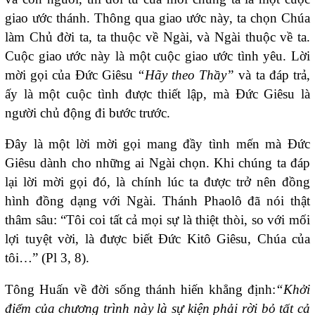
giao ước thánh. Thông qua giao ước này, ta chọn Chúa
làm Chủ đời ta, ta thuộc về Ngài, và Ngài thuộc về ta.
Cuộc giao ước này là một cuộc giao ước tình yêu. Lời
mời gọi của Đức Giêsu
“Hãy theo Thầy”
và ta đáp trả,
ấy là một cuộc tình được thiết lập, mà Đức Giêsu là
người chủ động đi bước trước.
Đây là một lời mời gọi mang đầy tình mến mà Đức
Giêsu dành cho những ai Ngài chọn. Khi chúng ta đáp
lại lời mời gọi đó, là chính lúc ta được trở nên đồng
hình đồng dạng với Ngài. Thánh Phaolô đã nói thật
thâm sâu: “Tôi coi tất cả mọi sự là thiệt thòi, so với mối
lợi tuyệt vời, là được biết Ðức Kitô Giêsu, Chúa của
tôi…” (Pl 3, 8).
Tông Huấn về đời sống thánh hiến khẳng định:
“Khởi
điểm của chương trình này là sự kiện phải rời bỏ tất cả