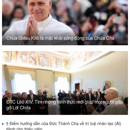
Chúa Giêsu Kitô là mặc khải sống động của Chúa Cha
ĐTC Lêô XIV: Tìm những hình thức mới giúp mọi người gặp
gỡ Lời Chúa
5 Điểm hướng dẫn của Đức Thánh Cha về trí tuệ nhân tạo (AI)
dành cho thiếu niên