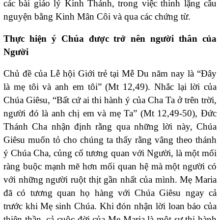
các bài giáo lý Kinh Thánh, trong việc thinh lặng cầu
nguyện bằng Kinh Mân Côi và qua các chứng từ.
Thực hiện ý Chúa được trở nên người thân của
Người
Chủ đề của Lễ hội Giới trẻ tại Mễ Du năm nay là “Đây
là mẹ tôi và anh em tôi” (Mt 12,49). Nhắc lại lời của
Chúa Giêsu, “Bất cứ ai thi hành ý của Cha Ta ở trên trời,
người đó là anh chị em và mẹ Ta” (Mt 12,49-50), Đức
Thánh Cha nhận định rằng qua những lời này, Chúa
Giêsu muốn tỏ cho chúng ta thấy rằng vâng theo thánh
ý Chúa Cha, củng cố tương quan với Người, là một mối
ràng buộc mạnh mẽ hơn mối quan hệ mà một người có
với những người ruột thịt gần nhất của mình. Mẹ Maria
đã có tương quan họ hàng với Chúa Giêsu ngay cả
trước khi Mẹ sinh Chúa. Khi đón nhận lời loan báo của
thiên thần, cả cuộc đời của Mẹ Maria là một sự thi hành