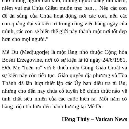
cho những người đau khổ, những người đang tìm kiếm,
niềm vui mà Chúa Giêsu muốn trao ban… Nếu các con
để ân sủng của Chúa hoạt động nơi các con, nếu các
con quảng đại và kiên trì trong công việc hàng ngày của
mình, các con sẽ biến thế giới này thành một nơi tốt đẹp
hơn cho mọi người.”
Mễ Du (Medjugorje) là một làng nhỏ thuộc Cộng hòa
Bosni Erzegovine, nơi có sự kiện là từ ngày 24/6/1981,
Đức Mẹ “hiện ra” với 6 thiếu niên Công Giáo Croát và
sự kiện này còn tiếp tục. Giáo quyền địa phương và Tòa
Thánh đã lần lượt thiết lập các Ủy ban điều tra từ lâu,
nhưng cho đến nay chưa có tuyên bố chính thức nào về
tính chất siêu nhiên của các cuộc hiện ra. Mỗi năm có
hàng triệu tín hữu đến hành hương tại Mễ Du.
Hồng Thủy – Vatican News