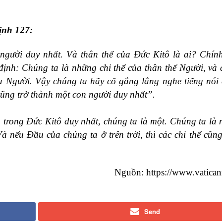
ịnh 127:
người duy nhất. Và thân thể của Đức Kitô là ai? Chín
nh: Chúng ta là những chi thể của thân thể Người, và 
ủa Người. Vậy chúng ta hãy cố gắng lắng nghe tiếng nói
 cũng trở thành một con người duy nhất”.
g trong Đức Kitô duy nhất, chúng ta là một. Chúng ta là 
Và nếu Đầu của chúng ta ở trên trời, thì các chi thể cũng
Nguồn: https://www.vatica
Send