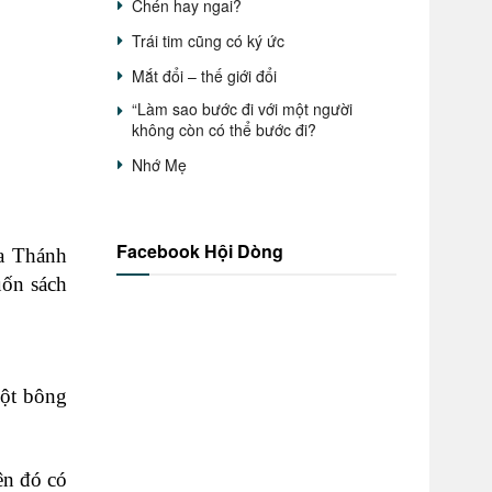
Chén hay ngai?
Trái tim cũng có ký ức
Mắt đổi – thế giới đổi
“Làm sao bước đi với một người
không còn có thể bước đi?
Nhớ Mẹ
Facebook Hội Dòng
ủa Thánh
uốn sách
một bông
ên đó có