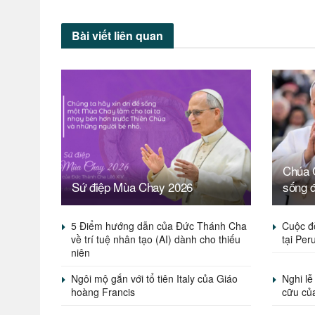
Bài viết
liên quan
Chúa G
Sứ điệp Mùa Chay 2026
sống 
5 Điểm hướng dẫn của Đức Thánh Cha
Cuộc đ
về trí tuệ nhân tạo (AI) dành cho thiếu
tại Per
niên
Ngôi mộ gắn với tổ tiên Italy của Giáo
Nghi lễ
hoàng Francis
cữu củ