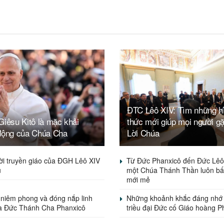
ĐTC Lêô XIV: Tìm những h
iêsu Kitô là mặc khải
thức mới giúp mọi người g
động của Chúa Cha
Lời Chúa
ời truyền giáo của ĐGH Lêô XIV
Từ Đức Phanxicô đến Đức Lêô
u
một Chúa Thánh Thần luôn bấ
mới mẻ
 niêm phong và đóng nắp linh
Những khoảnh khắc đáng nhớ
a Đức Thánh Cha Phanxicô
triều đại Đức cố Giáo hoàng P