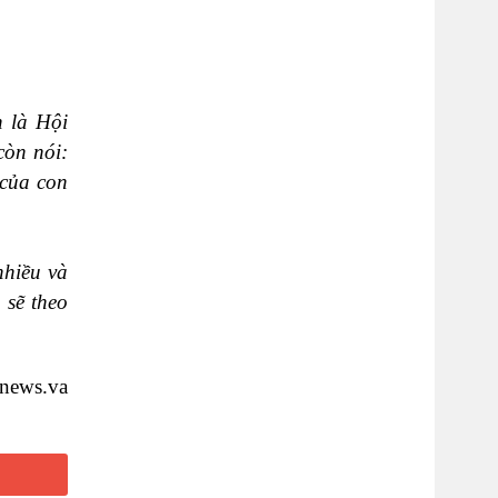
h là Hội
còn nói:
 của con
nhiều và
 sẽ theo
nnews.va