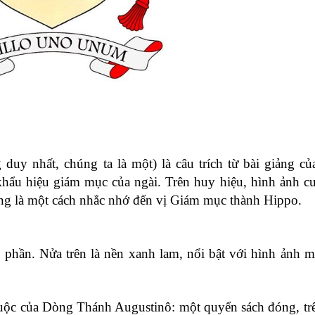
uy nhất, chúng ta là một) là câu trích từ bài giảng c
ẩu hiệu giám mục của ngài. Trên huy hiệu, hình ảnh c
ũng là một cách nhắc nhớ đến vị Giám mục thành Hippo.
 phần. Nửa trên là nền xanh lam, nổi bật với hình ảnh 
huộc của Dòng Thánh Augustinô: một quyển sách đóng, tr