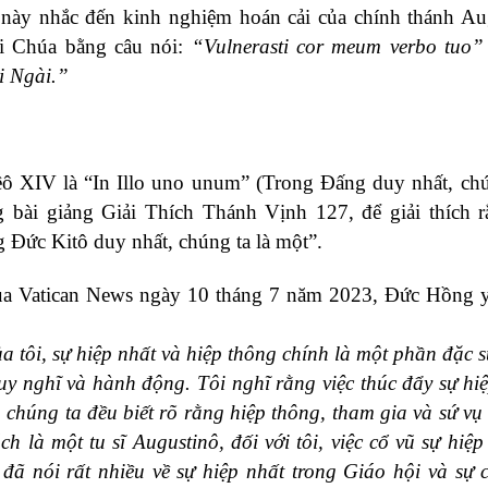
 này nhắc đến kinh nghiệm hoán cải của chính thánh Au
ời Chúa bằng câu nói:
“Vulnerasti cor meum verbo tuo”
i Ngài.”
 XIV là “In Illo uno unum” (Trong Đấng duy nhất, chú
g bài giảng Giải Thích Thánh Vịnh 127, để giải thích 
g Đức Kitô duy nhất, chúng ta là một”.
của Vatican News ngày 10 tháng 7 năm 2023, Đức Hồng 
 tôi, sự hiệp nhất và hiệp thông chính là một phần đặc 
uy nghĩ và hành động. Tôi nghĩ rằng việc thúc đẩy sự hi
 chúng ta đều biết rõ rằng hiệp thông, tham gia và sứ vụ 
 là một tu sĩ Augustinô, đối với tôi, việc cổ vũ sự hiệp
đã nói rất nhiều về sự hiệp nhất trong Giáo hội và sự c