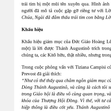
trái tim bị một mũi tên xuyên qua. Hình ảnh
người đã mô tả cuộc gặp gỡ riêng tư với L
Chúa, Ngài đã đâm thấu trái tim con bằng Lờ
Khẩu hiệu
Khẩu hiệu giám mục của Đức Giáo Hoàng Lêô
một) là lời được Thánh Augustinô trích tron
chúng ta, các Kitô hữu, thật nhiều, nhưng tron
Trong cuộc phỏng vấn với Tiziana Campisi 
Prevost đã giải thích:
“Như có thể thấy qua châm ngôn giám mục của
Dòng Thánh Augustinô, và cũng là cách tôi s
trong Giáo hội là điều vô cùng quan trọng, và
khóa của Thượng Hội Đồng. Vì thế, với tư cách
hiệp thông là điều cốt yếu. Thánh Augustinô 