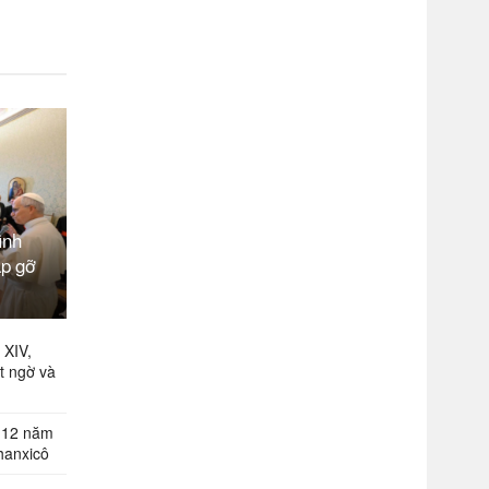
ình
ặp gỡ
 XIV,
t ngờ và
 12 năm
hanxicô