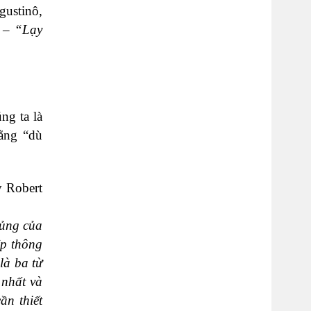
gustinô,
–
“Lạy
ng ta là
rằng “dù
y Robert
sủng của
ệp thông
là ba từ
 nhất và
ần thiết