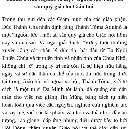
sản quý giá cho Giáo hội
Trong thư gửi đến các Giám mục của các giáo phận,
Đức Thánh Cha nhận định rằng Thánh Tôma Aquinô là
một “nguồn lực”, một tài sản quý giá cho Giáo hội hôm
nay và mai sau. Và ngài giải thích: “Với ý thức thường
xuyên rằng các chân lý đức tin, bắt đầu từ Ba Ngôi
Thiên Chúa và từ thiên tính và nhân tính của Chúa Kitô,
không chỉ ‘ở’ trong lý trí mà còn là sự hiện hữu hằng
ngày và sự dấn thân cụ thể của mọi tín hữu trong thực
tại trong Giáo hội và ngoài xã hội, Thánh Tôma, với tư
cách là một tu sĩ Đa Minh tốt lành, đã quảng đại dấn
thân cho việc rao giảng Tin Mừng bằng cách tự hiến
hoàn toàn qua việc cầu nguyện, nghiên cứu nghiêm túc
và say mê, viết các tác phẩm văn hóa và thần học đầy ấn
tượng, rao giảng, đáp ứng những điều được bày tỏ bởi
Hội Dòng, thẩm quyền Giáo hội và thế giới dân sự,