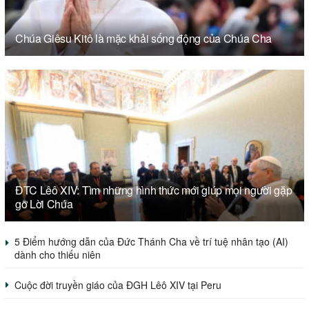
Chúa Giêsu Kitô là mặc khải sống động của Chúa Cha
ĐTC Lêô XIV: Tìm những hình thức mới giúp mọi người gặp
gỡ Lời Chúa
5 Điểm hướng dẫn của Đức Thánh Cha về trí tuệ nhân tạo (AI)
dành cho thiếu niên
Cuộc đời truyền giáo của ĐGH Lêô XIV tại Peru