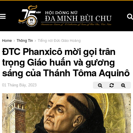
Home
Thông Tin
Tiếng nói Đức Giáo Hoàng
ĐTC Phanxicô mời gọi trân
trọng Giáo huấn và gương
sáng của Thánh Tôma Aquinô
01 Tháng Bảy, 2023