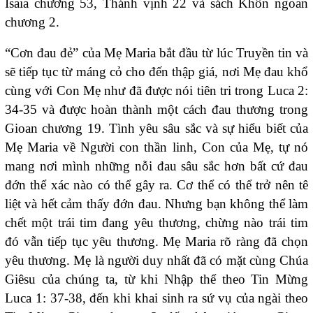
Isaia chương 53, Thánh vịnh 22 và sách Khôn ngoan
chương 2.
“Cơn đau đẻ” của Mẹ Maria bắt đầu từ lúc Truyền tin và
sẽ tiếp tục từ máng cỏ cho đến thập giá, nơi Mẹ đau khổ
cùng với Con Mẹ như đã được nói tiên tri trong Luca 2:
34-35 và được hoàn thành một cách đau thương trong
Gioan chương 19. Tình yêu sâu sắc và sự hiểu biết của
Mẹ Maria về Người con thần linh, Con của Mẹ, tự nó
mang nơi mình những nỗi đau sâu sắc hơn bất cứ đau
đớn thể xác nào có thể gây ra. Cơ thể có thể trở nên tê
liệt và hết cảm thấy đớn đau. Nhưng bạn không thể làm
chết một trái tim đang yêu thương, chừng nào trái tim
đó vẫn tiếp tục yêu thương. Mẹ Maria rõ ràng đã chọn
yêu thương. Mẹ là người duy nhất đã có mặt cùng Chúa
Giêsu của chúng ta, từ khi Nhập thể theo Tin Mừng
Luca 1: 37-38, đến khi khai sinh ra sứ vụ của ngài theo