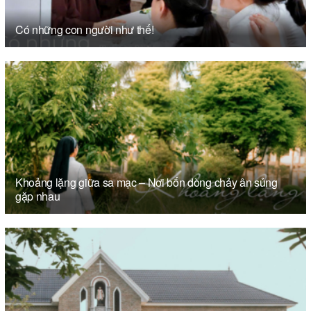
Có những con người như thế!
Khoảng lặng giữa sa mạc – Nơi bốn dòng chảy ân sủng
gặp nhau