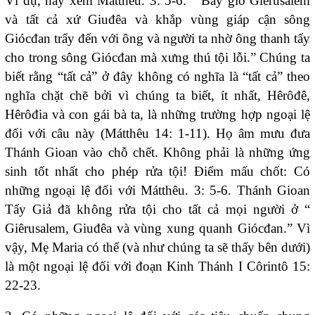
Ví dụ, hãy xem Mátthêu. 3: 5-6: “ Bấy giờ Giêrusalem
và tất cả xứ Giuđêa và khắp vùng giáp cận sông
Giócđan trẩy đến với ông và người ta nhờ ông thanh tẩy
cho trong sông Giócđan mà xưng thú tội lỗi.” Chúng ta
biết rằng “tất cả” ở đây không có nghĩa là “tất cả” theo
nghĩa chặt chẽ bởi vì chúng ta biết, ít nhất, Hêrôđê,
Hêrôđia và con gái bà ta, là những trường hợp ngoại lệ
đối với câu này (Mátthêu 14: 1-11). Họ âm mưu đưa
Thánh Gioan vào chỗ chết. Không phải là những ứng
sinh tốt nhất cho phép rửa tội! Điểm mấu chốt: Có
những ngoại lệ đối với Mátthêu. 3: 5-6. Thánh Gioan
Tẩy Giả đã không rửa tội cho tất cả mọi người ở “
Giêrusalem, Giuđêa và vùng xung quanh Giócđan.” Vì
vậy, Mẹ Maria có thể (và như chúng ta sẽ thấy bên dưới)
là một ngoại lệ đối với đoạn Kinh Thánh I Côrintô 15:
22-23.