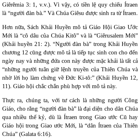
Giêrêmia 3: 1, v.v.). Vì vậy, có tiền lệ quy chiếu Ítraen
là “người đàn bà.” Và Chúa Giêsu được sinh ra từ Ítraen.
Hơn nữa, Sách Khải Huyền mô tả Giáo Hội Giao Ước
Mới là “cô dâu của Chúa Kitô” và là “Giêrusalem Mới”
(Khải huyền 21: 2). “Người đàn bà” trong Khải Huyền
chương 12 cũng được mô tả là tiếp tục sinh con cho đến
ngày nay và những đứa con này được mặc khải là tất cả
“những người tuân giữ lệnh truyền của Thiên Chúa và
nhờ lời họ làm chứng về Đức Ki-tô:” (Khải Huyền 12,
11). Giáo hội chắc chắn phù hợp với mô tả này.
Thực ra, chúng ta, với tư cách là những người Công
Giáo, cho rằng “người đàn bà” là đại diện cho dân Chúa
qua nhiều thế kỷ, dù là Ítraen trong Giao ước Cũ hay
Giáo hội trong Giao ước Mới, là “dân Ítraen của Thiên
Chúa” (Galata 6:16).