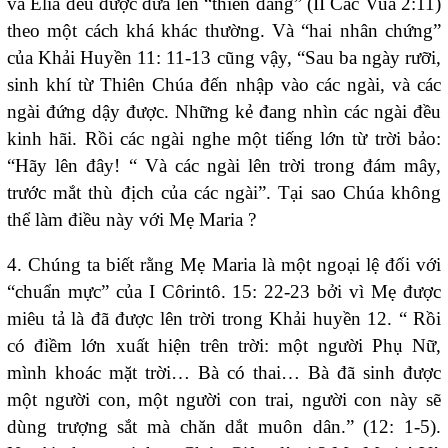
và Êlia đều được đưa lên “thiên đàng” (II Các Vua 2:11)
theo một cách khá khác thường. Và “hai nhân chứng”
của Khải Huyền 11: 11-13 cũng vậy, “Sau ba ngày rưỡi,
sinh khí từ Thiên Chúa đến nhập vào các ngài, và các
ngài đứng dậy được. Những kẻ đang nhìn các ngài đều
kinh hãi. Rồi các ngài nghe một tiếng lớn từ trời bảo:
“Hãy lên đây! “ Và các ngài lên trời trong đám mây,
trước mắt thù địch của các ngài”. Tại sao Chúa không
thể làm điều này với Mẹ Maria ?
4. Chúng ta biết rằng Mẹ Maria là một ngoại lệ đối với
“chuẩn mực” của I Côrintô. 15: 22-23 bởi vì Mẹ được
miêu tả là đã được lên trời trong Khải huyền 12. “ Rồi
có điềm lớn xuất hiện trên trời: một người Phụ Nữ,
mình khoác mặt trời… Bà có thai… Bà đã sinh được
một người con, một người con trai, người con này sẽ
dùng trượng sắt mà chăn dắt muôn dân.” (12: 1-5).