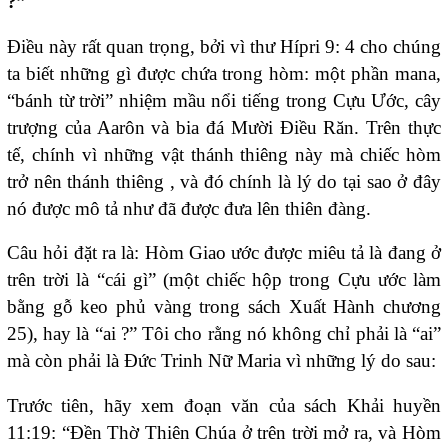
?”
Điều này rất quan trọng, bởi vì thư Hípri 9: 4 cho chúng
ta biết những gì được chứa trong hòm: một phần mana,
“bánh từ trời” nhiệm mầu nổi tiếng trong Cựu Ước, cây
trượng của Aarôn và bia đá Mười Điều Răn. Trên thực
tế, chính vì những vật thánh thiêng này mà chiếc hòm
trở nên thánh thiêng , và đó chính là lý do tại sao ở đây
nó được mô tả như đã được đưa lên thiên đàng.
Câu hỏi đặt ra là: Hòm Giao ước được miêu tả là đang ở
trên trời là “cái gì” (một chiếc hộp trong Cựu ước làm
bằng gỗ keo phủ vàng trong sách Xuất Hành chương
25), hay là “ai ?” Tôi cho rằng nó không chỉ phải là “ai”
mà còn phải là Đức Trinh Nữ Maria vì những lý do sau:
Trước tiên, hãy xem đoạn văn của sách Khải huyền
11:19: “Đền Thờ Thiên Chúa ở trên trời mở ra, và Hòm