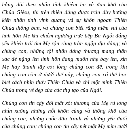
hằng dõi theo nhân tính khiêm hạ và đau khổ của
Chúa Giêsu, thì trên thiên đàng được tràn đầy hưởng
kiến nhân tính vinh quang và sự khôn ngoan Thiên
Chúa thông ban, và chúng con biết rằng niềm vui của
linh hồn Mẹ khi chiêm ngưỡng trực tiếp Ba Ngôi đáng
yêu khiến trái tim Mẹ rộn ràng tràn ngập dịu dàng; và
chúng con, những tội nhân đáng thương mang thân
xác đè nặng lên linh hồn đang muốn nhẹ bay lên, xin
Mẹ hãy thanh tẩy cõi lòng chúng con để, trong khi
chúng con còn ở dưới thế này, chúng con có thể học
biết cách nhìn thấy Thiên Chúa và chỉ một mình Thiên
Chúa trong vẻ đẹp của các thụ tạo của Ngài.
Chúng con tin cậy đôi mắt xót thương của Mẹ rủ lòng
nhìn xuống những nỗi khốn cùng và thống khổ của
chúng con, những cuộc đấu tranh và những yếu đuối
của chúng con; chúng con tin cậy nét mặt Mẹ mỉm cười