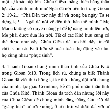
một sự khác biệt lớn. Chúa Giêsu thăng thiên bằng thần
lực của chính mình như Ngài đã nói tiên tri trong Gioan
2: 19-21: “Phá Ðền thờ này đi! và trong ba ngày Ta sẽ
dựng lại!… Ngài đã nói về đền thờ thân thể mình.” Mẹ
Maria không có quyền năng gì để tự nâng mình lên trời;
Mẹ phải được đưa lên trời. Tất cả các Kitô hữu cũng có
thể được như vậy. Chúa Giêsu đã tự chỗi dậy từ cõi
chết. Còn các Kitô hữu sẽ hoàn toàn thụ động vào lúc
họ cùng nhau “phục sinh”.
4. Thánh Gioan chứng minh thần tính của Chúa Kitô
trong Gioan 3:13. Trong lịch sử, chúng ta biết Thánh
Gioan đã viết thư chống lại kẻ thù không đội trời chung
của mình, lạc giáo Cerinthus, kẻ đã phủ nhận thần tính
của Chúa Kitô. Thánh Gioan đã trích dẫn những lời này
của Chúa Giêsu để chứng minh rằng Đấng Cứu Độ đã
“giáng trần” từ trời xuống, ở trên trời và dưới đất với tư