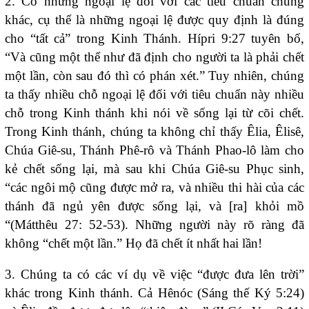
2. Có những ngoại lệ đối với các tiêu chuẩn chung
khác, cụ thể là những ngoại lệ được quy định là đúng
cho “tất cả” trong Kinh Thánh. Hípri 9:27 tuyên bố,
“Và cũng một thể như đã định cho người ta là phải chết
một lần, còn sau đó thì có phán xét.” Tuy nhiên, chúng
ta thấy nhiều chỗ ngoại lệ đối với tiêu chuẩn này nhiều
chỗ trong Kinh thánh khi nói về sống lại từ cõi chết.
Trong Kinh thánh, chúng ta không chỉ thấy Êlia, Êlisê,
Chúa Giê-su, Thánh Phê-rô và Thánh Phao-lô làm cho
kẻ chết sống lại, mà sau khi Chúa Giê-su Phục sinh,
“các ngôi mộ cũng được mở ra, và nhiều thi hài của các
thánh đã ngủ yên được sống lại, và [ra] khỏi mồ
“(Mátthêu 27: 52-53). Những người này rõ ràng đã
không “chết một lần.” Họ đã chết ít nhất hai lần!
3. Chúng ta có các ví dụ về việc “được đưa lên trời”
khác trong Kinh thánh. Cả Hênóc (Sáng thế Ký 5:24)