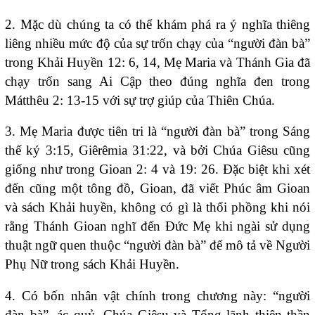
2. Mặc dù chúng ta có thể khám phá ra ý nghĩa thiêng
liêng nhiều mức độ của sự trốn chạy của “người đàn bà”
trong Khải Huyền 12: 6, 14, Mẹ Maria và Thánh Gia đã
chạy trốn sang Ai Cập theo đúng nghĩa đen trong
Mátthêu 2: 13-15 với sự trợ giúp của Thiên Chúa.
3. Mẹ Maria được tiên tri là “người đàn bà” trong Sáng
thế ký 3:15, Giêrêmia 31:22, và bởi Chúa Giêsu cũng
giống như trong Gioan 2: 4 và 19: 26. Đặc biệt khi xét
đến cũng một tông đồ, Gioan, đã viết Phúc âm Gioan
và sách Khải huyền, không có gì là thổi phồng khi nói
rằng Thánh Gioan nghĩ đến Đức Mẹ khi ngài sử dụng
thuật ngữ quen thuộc “người đàn bà” để mô tả về Người
Phụ Nữ trong sách Khải Huyền.
4. Có bốn nhân vật chính trong chương này: “người
đàn bà”, ác quỷ, Chúa Giêsu và Tổng lãnh thiên thần