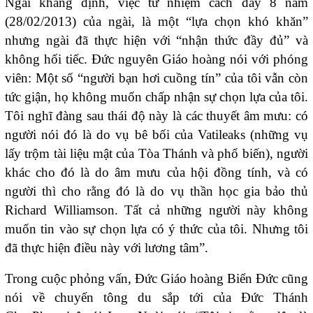
Ngài khẳng định, việc từ nhiệm cách đây 8 năm
(28/02/2013) của ngài, là một “lựa chọn khó khăn”
nhưng ngài đã thực hiện với “nhận thức đầy đủ” và
không hối tiếc. Đức nguyên Giáo hoàng nói với phóng
viên: Một số “người bạn hơi cuồng tín” của tôi vẫn còn
tức giận, họ không muốn chấp nhận sự chọn lựa của tôi.
Tôi nghĩ đàng sau thái độ này là các thuyết âm mưu: có
người nói đó là do vụ bê bối của Vatileaks (những vụ
lấy trộm tài liệu mật của Tòa Thánh và phổ biến), người
khác cho đó là do âm mưu của hội đồng tính, và có
người thì cho rằng đó là do vụ thần học gia bảo thủ
Richard Williamson. Tất cả những người này không
muốn tin vào sự chọn lựa có ý thức của tôi. Nhưng tôi
đã thực hiện điều này với lương tâm”.
Trong cuộc phỏng vấn, Đức Giáo hoàng Biển Đức cũng
nói về chuyến tông du sắp tới của Đức Thánh