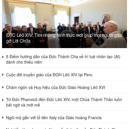
ĐTC Lêô XIV: Tìm những hình thức mới giúp mọi người gặp
gỡ Lời Chúa
5 Điểm hướng dẫn của Đức Thánh Cha về trí tuệ nhân tạo (AI)
dành cho thiếu niên
Cuộc đời truyền giáo của ĐGH Lêô XIV tại Peru
Châm ngôn và Huy hiệu của Đức Giáo Hoàng Lêô XVI
Từ Đức Phanxicô đến Đức Lêô XIV, một Chúa Thánh Thần luôn
bất ngờ và mới mẻ
Ngôi mộ gắn với tổ tiên Italy của Giáo hoàng Francis