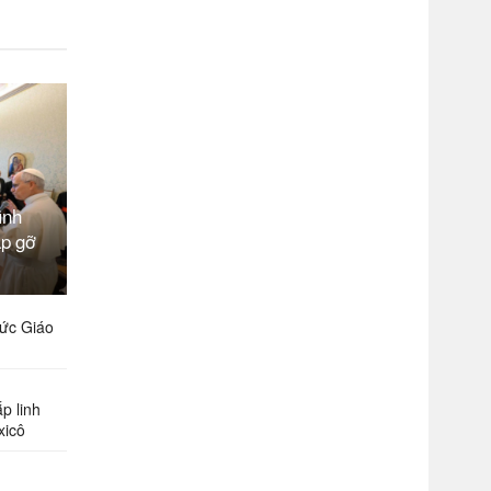
ình
ặp gỡ
ức Giáo
p linh
xicô