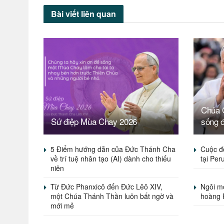
Bài viết
liên quan
Chúa G
Sứ điệp Mùa Chay 2026
sống 
5 Điểm hướng dẫn của Đức Thánh Cha
Cuộc đ
về trí tuệ nhân tạo (AI) dành cho thiếu
tại Per
niên
Từ Đức Phanxicô đến Đức Lêô XIV,
Ngôi mộ
một Chúa Thánh Thần luôn bất ngờ và
hoàng 
mới mẻ