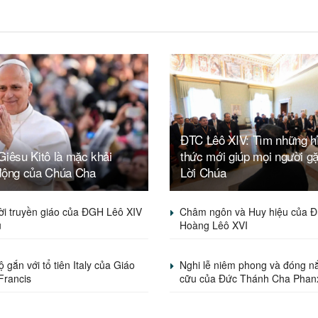
ĐTC Lêô XIV: Tìm những h
iêsu Kitô là mặc khải
thức mới giúp mọi người g
động của Chúa Cha
Lời Chúa
ời truyền giáo của ĐGH Lêô XIV
Châm ngôn và Huy hiệu của Đ
u
Hoàng Lêô XVI
 gắn với tổ tiên Italy của Giáo
Nghi lễ niêm phong và đóng nắ
Francis
cữu của Đức Thánh Cha Phan