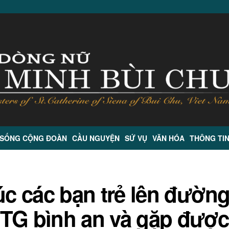
 SỐNG CỘNG ĐOÀN
CẦU NGUYỆN
SỨ VỤ
VĂN HÓA
THÔNG TI
c các bạn trẻ lên đườn
TTG bình an và gặp được