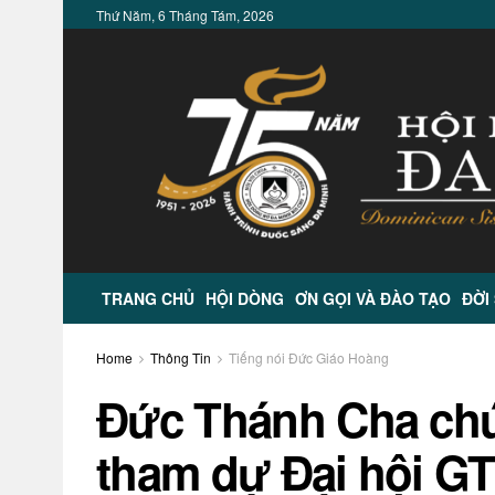
Thứ Năm, 6 Tháng Tám, 2026
TRANG CHỦ
HỘI DÒNG
ƠN GỌI VÀ ĐÀO TẠO
ĐỜI
Home
Thông Tin
Tiếng nói Đức Giáo Hoàng
Đức Thánh Cha chú
tham dự Đại hội G