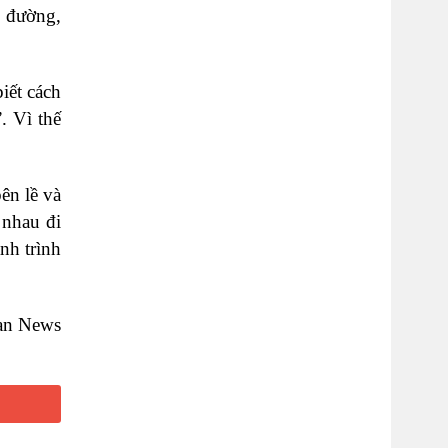
n đường,
iết cách
. Vì thế
ên lề và
 nhau đi
nh trình
.
can News