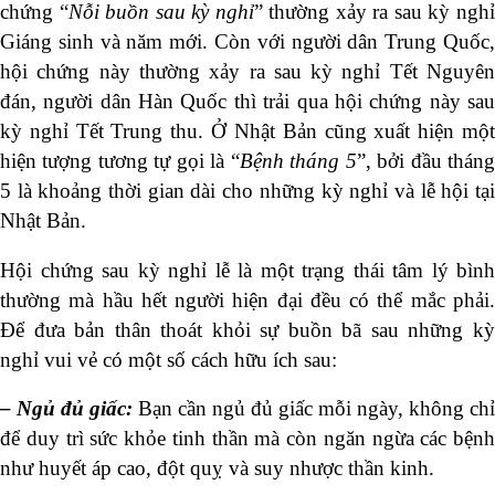
chứng “
Nỗi buồn sau kỳ nghỉ
” thường xảy ra sau kỳ ngh
Giáng sinh và năm mới. Còn với người dân Trung Quốc,
hội chứng này thường xảy ra sau kỳ nghỉ Tết Nguyên
đán, người dân Hàn Quốc thì trải qua hội chứng này sau
kỳ nghỉ Tết Trung thu. Ở Nhật Bản cũng xuất hiện một
hiện tượng tương tự gọi là “
Bệnh tháng 5
”, bởi đầu thán
5 là khoảng thời gian dài cho những kỳ nghỉ và lễ hội tại
Nhật Bản.
Hội chứng sau kỳ nghỉ lễ là một trạng thái tâm lý bình
thường mà hầu hết người hiện đại đều có thể mắc phải.
Để đưa bản thân thoát khỏi sự buồn bã sau những kỳ
nghỉ vui vẻ có một số cách hữu ích sau:
– Ngủ đủ giấc:
Bạn cần ngủ đủ giấc mỗi ngày, không chỉ
để duy trì sức khỏe tinh thần mà còn ngăn ngừa các bệnh
như huyết áp cao, đột quỵ và suy nhược thần kinh.