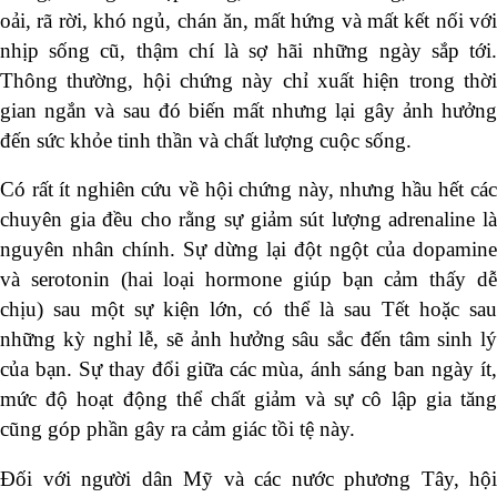
oải, rã rời, khó ngủ, chán ăn, mất hứng và mất kết nối với
nhịp sống cũ, thậm chí là sợ hãi những ngày sắp tới.
Thông thường, hội chứng này chỉ xuất hiện trong thời
gian ngắn và sau đó biến mất nhưng lại gây ảnh hưởng
đến sức khỏe tinh thần và chất lượng cuộc sống.
Có rất ít nghiên cứu về hội chứng này, nhưng hầu hết các
chuyên gia đều cho rằng sự giảm sút lượng adrenaline là
nguyên nhân chính. Sự dừng lại đột ngột của dopamine
và serotonin (hai loại hormone giúp bạn cảm thấy dễ
chịu) sau một sự kiện lớn, có thể là sau Tết hoặc sau
những kỳ nghỉ lễ, sẽ ảnh hưởng sâu sắc đến tâm sinh lý
của bạn. Sự thay đổi giữa các mùa, ánh sáng ban ngày ít,
mức độ hoạt động thể chất giảm và sự cô lập gia tăng
cũng góp phần gây ra cảm giác tồi tệ này.
Đối với người dân Mỹ và các nước phương Tây, hội