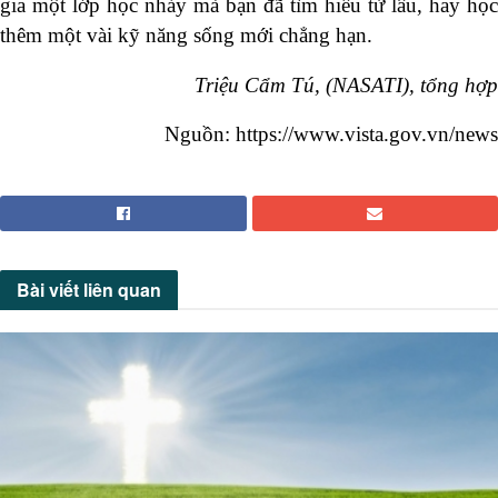
gia một lớp học nhảy mà bạn đã tìm hiểu từ lâu, hay học
thêm một vài kỹ năng sống mới chẳng hạn.
Triệu Cẩm Tú, (NASATI), t
ổng hợp
Nguồn: https://www.vista.gov.vn/news
Bài viết
liên quan