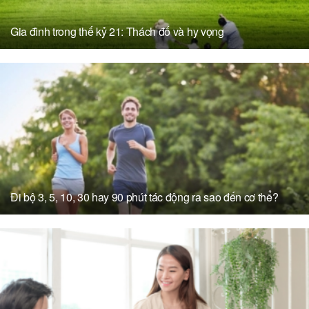
Gia đình trong thế kỷ 21: Thách đố và hy vọng
Đi bộ 3, 5, 10, 30 hay 90 phút tác động ra sao đến cơ thể?