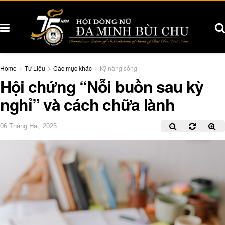
Home
Tư Liệu
Các mục khác
Kỹ năng sống
Hội chứng “Nỗi buồn sau kỳ
nghỉ” và cách chữa lành
06 Tháng Hai, 2025