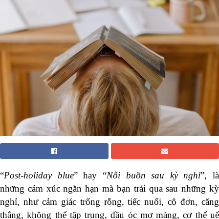
“
Post-holiday blue
” hay “
Nỗi buồn sau kỳ nghỉ
”, là
những cảm xúc ngắn hạn mà bạn trải qua sau những kỳ
nghỉ, như cảm giác trống rỗng, tiếc nuối, cô đơn, căng
thẳng, không thể tập trung, đầu óc mơ màng, cơ thể uể