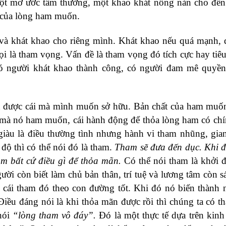
t mơ ước tầm thường, một khao khát nồng nàn cho đến
n của lòng ham muốn.
à khát khao cho riêng mình. Khát khao nếu quá mạnh, 
ọi là tham vọng. Vấn đề là tham vọng đó tích cực hay tiê
có người khát khao thành công, có người đam mê quyền
 được cái mà mình muốn sở hữu. Bản chất của ham muố
g mà nó ham muốn, cái hành động để thỏa lòng ham có ch
iàu là điều thường tình nhưng hành vi tham nhũng, gia
độ thì có thể nói đó là tham.
Tham sẽ đưa đến dục. Khi đó
àm bất cứ điều gì để thỏa mãn.
Có thể nói tham là khởi 
ười còn biết làm chủ bản thân, trí tuệ và lương tâm còn s
cái tham đó theo con đường tốt. Khi đó nó biến thành 
Điều đáng nói là khi thỏa mãn được rồi thì chúng ta có t
nói
“lòng tham vô đáy”.
Đó là một thực tế dựa trên kin