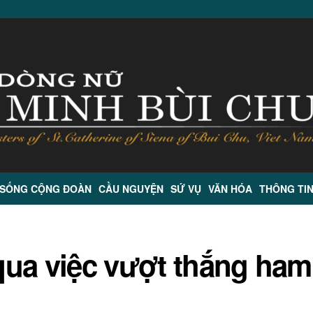
 SỐNG CỘNG ĐOÀN
CẦU NGUYỆN
SỨ VỤ
VĂN HÓA
THÔNG TI
qua việc vượt thắng ham