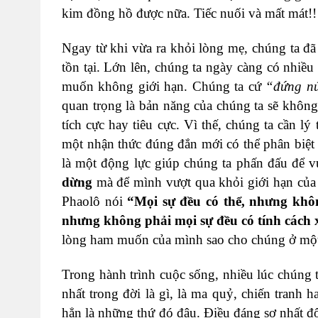
kim đồng hồ được nữa. Tiếc nuối và mất mát!!
Ngay từ khi vừa ra khỏi lòng mẹ, chúng ta đ
tồn tại. Lớn lên, chúng ta ngày càng có nhi
muốn không giới hạn. Chúng ta cứ
“đứng nú
quan trọng là bản năng của chúng ta sẽ khôn
tích cực hay tiêu cực. Vì thế, chúng ta cần lý 
một nhận thức đúng đắn mới có thể phân biệt
là một động lực giúp chúng ta phấn đấu để vư
dừng
mà để mình vượt qua khỏi giới hạn của đ
Phaolô nói
“Mọi sự đều có thể, nhưng khôn
nhưng không phải mọi sự đều có tính cách
lòng ham muốn của mình sao cho chúng ở một
Trong hành trình cuộc sống, nhiều lúc chúng t
nhất trong đời là gì, là ma quỷ, chiến tranh
hẳn là những thứ đó đâu. Điều đáng sợ nhất đố