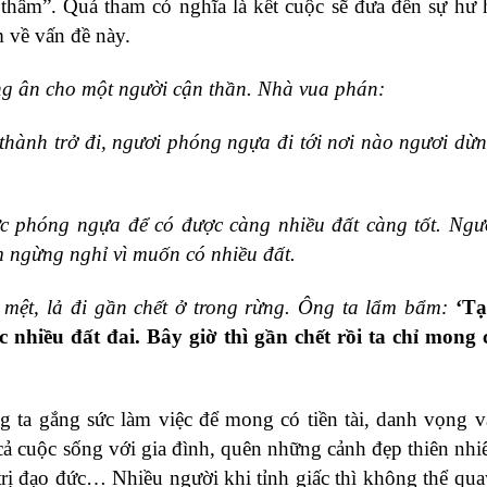
 thâm”. Quá tham có nghĩa là kết cuộc sẽ đưa đến sự hư 
 về vấn đề này.
g ân cho một người cận thần. Nhà vua phán:
 thành trở đi, ngươi phóng ngựa đi tới nơi nào ngươi dừng
ức phóng ngựa để có được càng nhiều đất càng tốt. Ngư
m ngừng nghỉ vì muốn có nhiều đất.
à mệt, lả đi gần chết ở trong rừng. Ông ta lẩm bẩm:
‘Tạ
 nhiều đất đai. Bây giờ thì gần chết rồi ta chỉ mong
 ta gắng sức làm việc để mong có tiền tài, danh vọng 
cả cuộc sống với gia đình, quên những cảnh đẹp thiên nhi
trị đạo đức… Nhiều người khi tỉnh giấc thì không thể qu