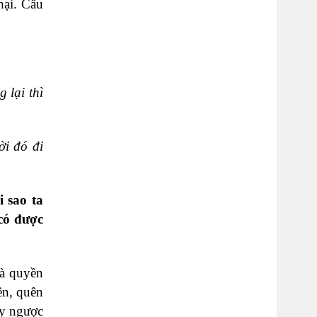
hại. Câu
 lại thì
ời đó đi
i sao ta
 có được
và quyền
ên, quên
ay ngược