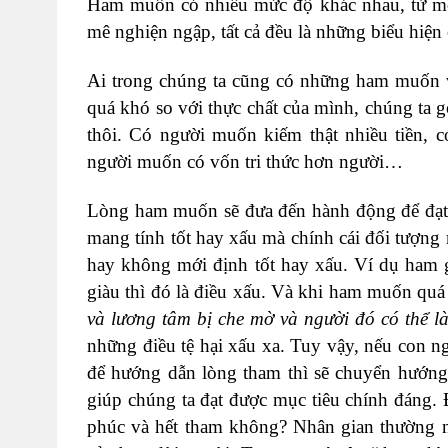
Ham muốn có nhiều mức độ khác nhau, từ mộ
mê nghiện ngập, tất cả đều là những biểu hiệ
Ai trong chúng ta cũng có những ham muốn v
quá khó so với thực chất của mình, chúng ta g
thôi. Có người muốn kiếm thật nhiều tiền, 
người muốn có vốn tri thức hơn người…
Lòng ham muốn sẽ đưa đến hành động để đạt
mang tính tốt hay xấu mà chính cái đối tượn
hay không mới định tốt hay xấu. Ví dụ ham g
giàu thì đó là điều xấu. Và khi ham muốn quá 
và lương tâm bị che mờ và người đó có thể l
những điều tệ hại xấu xa. Tuy vậy, nếu con ng
để hướng dẫn lòng tham thì sẽ chuyển hướng 
giúp chúng ta đạt được mục tiêu chính đáng. 
phúc và hết tham không? Nhân gian thường 