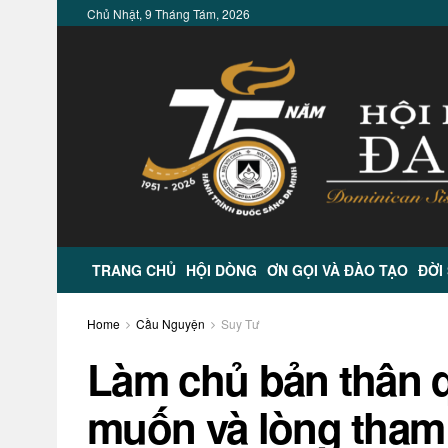
Chủ Nhật, 9 Tháng Tám, 2026
TRANG CHỦ
HỘI DÒNG
ƠN GỌI VÀ ĐÀO TẠO
ĐỜI
Home
Cầu Nguyện
Suy Tư
Làm chủ bản thân 
muốn và lòng tham