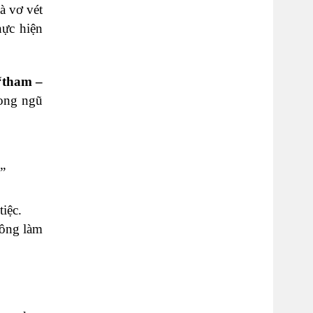
à vơ vét
hực hiện
tham –
rong ngũ
i”
iệc.
hông làm