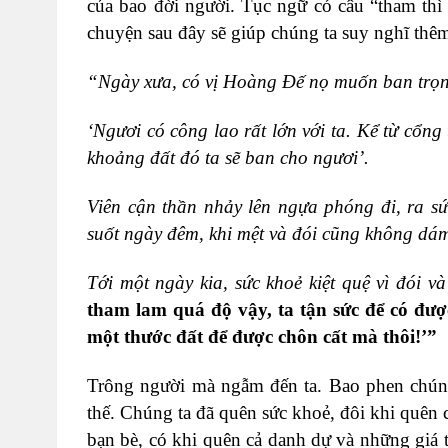
của bao đời người. Tục ngữ có câu “tham thì
chuyện sau đây sẽ giúp chúng ta suy nghĩ thêm
“Ngày xưa, có vị Hoàng Đế nọ muốn ban trọn
‘Ngươi có công lao rất lớn với ta. Kể từ cổng
khoảng đất đó ta sẽ ban cho ngươi’.
Viên cận thần nhảy lên ngựa phóng đi, ra s
suốt ngày đêm, khi mệt và đói cũng không dá
Tới một ngày kia, sức khoẻ kiệt quệ vì đói v
tham lam quá độ vậy, ta tận sức để có được
một thước đất để được chôn cất mà thôi!’”
Trông người mà ngẫm đến ta. Bao phen chúng
thế. Chúng ta đã quên sức khoẻ, đôi khi quên 
bạn bè, có khi quên cả danh dự và những giá 