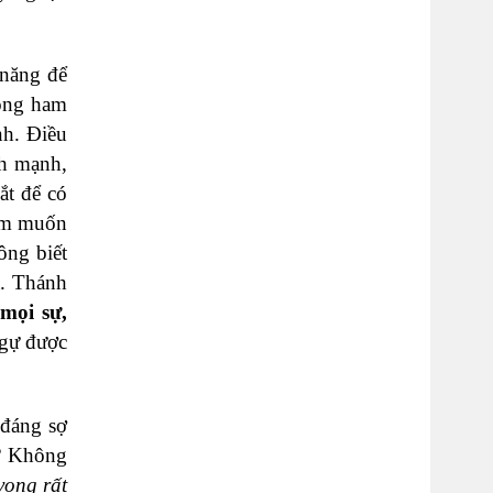
 năng để
lòng ham
nh. Điều
nh mạnh,
ắt để có
ham muốn
ông biết
a. Thánh
mọi sự,
ngự được
 đáng sợ
…? Không
ọng rất