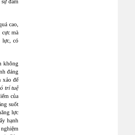
 sự đam
quá cao,
u cực mà
 lực, có
n không
ính đáng
n xảo để
 trí tuệ
điểm của
áng suốt
năng lực
hấy hạnh
h nghiệm