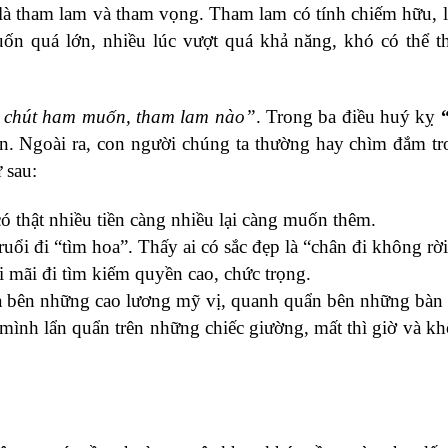
à tham lam và tham vọng. Tham lam có tính chiếm hữu, l
n quá lớn, nhiều lúc vượt quá khả năng, khó có thể t
ó chút ham muốn, tham lam nào”
. Trong ba điều huý kỵ
“
iên. Ngoài ra, con người chúng ta thường hay chìm đắm t
 sau:
 thật nhiều tiền càng nhiều lại càng muốn thêm.
uổi đi “tìm hoa”. Thấy ai có sắc đẹp là “chân đi không rờ
 mãi đi tìm kiếm quyền cao, chức trọng.
a bên những cao lương mỹ vị, quanh quẩn bên những bàn t
mình lẩn quẩn trên những chiếc giường, mất thì giờ và k