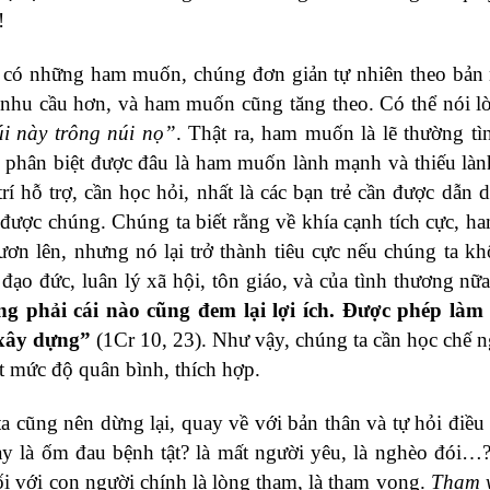
!
ã có những ham muốn, chúng đơn giản tự nhiên theo bản
ều nhu cầu hơn, và ham muốn cũng tăng theo. Có thể nói 
i này trông núi nọ”
. Thật ra, ham muốn là lẽ thường tì
g phân biệt được đâu là ham muốn lành mạnh và thiếu là
trí hỗ trợ, cần học hỏi, nhất là các bạn trẻ cần được dẫn d
 được chúng. Chúng ta biết rằng về khía cạnh tích cực, 
ơn lên, nhưng nó lại trở thành tiêu cực nếu chúng ta kh
ạo đức, luân lý xã hội, tôn giáo, và của tình thương nữ
g phải cái nào cũng đem lại lợi ích. Được phép làm 
 xây dựng”
(1Cr 10, 23). Như vậy, chúng ta cần học chế 
 mức độ quân bình, thích hợp.
a cũng nên dừng lại, quay về với bản thân và tự hỏi điều
 hay là ốm đau bệnh tật? là mất người yêu, là nghèo đói
i với con người chính là lòng tham, là tham vọng.
Tham v