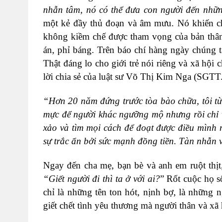
nhẫn tâm, nó có thể đưa con người đến nhữn
một kẻ đầy thủ đoạn và âm mưu. Nó khiến c
không kiềm chế được tham vọng của bản thân,
án, phỉ báng. Trên báo chí hàng ngày chúng 
Thật đáng lo cho giới trẻ nói riêng và xã hộ
lời chia sẻ của luật sư Võ Thị Kim Nga (SGTT
“Hơn 20 năm đứng trước tòa bào chữa, tôi từ
mực để người khác ngưỡng mộ nhưng rồi chỉ 
xảo và tìm mọi cách để đoạt được điều mình
sự trắc ẩn bởi sức mạnh đồng tiền. Tàn nhẫn
Ngay đến cha mẹ, bạn bè và anh em ruột thị
“Giết người đi thì ta ở với ai?
” Rốt cuộc họ s
chỉ là những tên ton hót, nịnh bợ, là những
giết chết tình yêu thương mà người thân và xã