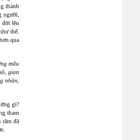
ng thành
g người,
 đời lên
như thế.
 hơn qua
hững mẫu
mô, gian
ng nhân,
hững gì?
òng tham
n tâm đã
ợc.