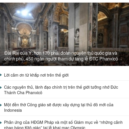
Đài Rai của Ý: hơn 170 phái đoàn nguyên thủ quốc gia và
chính phủ, 450 ngàn người tham dự tang lễ ĐTC Phanxicô
Lời cảm ơn từ khắp nơi trên thế giới
Các nguyên thủ, lãnh đạo chính trị trên thế giới tưởng nhớ Đức
Thánh Cha Phanxicô
Một đền thờ Công giáo sẽ được xây dựng tại thủ đô mới của
Indonesia
Phản ứng của HĐGM Pháp và một số Giám mục về “những cảnh
nhạo báng Kitô giáo” tại lễ khai mạc Olympic