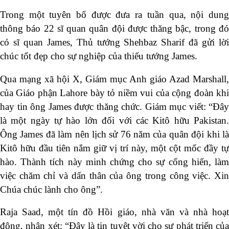
Trong một tuyên bố được đưa ra tuần qua, nội dung
thông báo 22 sĩ quan quân đội được thăng bậc, trong đó
có sĩ quan James, Thủ tướng Shehbaz Sharif đã gửi lời
chúc tốt đẹp cho sự nghiệp của thiếu tướng James.
Qua mạng xã hội X, Giám mục Anh giáo Azad Marshall,
của Giáo phận Lahore bày tỏ niềm vui của cộng đoàn khi
hay tin ông James được thăng chức. Giám mục viết: “Đây
là một ngày tự hào lớn đối với các Kitô hữu Pakistan.
Ông James đã làm nên lịch sử 76 năm của quân đội khi là
Kitô hữu đầu tiên nắm giữ vị trí này, một cột mốc đầy tự
hào. Thành tích này minh chứng cho sự cống hiến, làm
việc chăm chỉ và dấn thân của ông trong công việc. Xin
Chúa chúc lành cho ông”.
Raja Saad, một tín đồ Hồi giáo, nhà văn và nhà hoạt
động, nhận xét: “Đây là tin tuyệt vời cho sự phát triển của