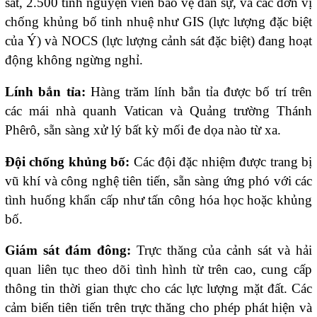
sát, 2.500 tình nguyện viên bảo vệ dân sự, và các đơn vị
chống khủng bố tinh nhuệ như GIS (lực lượng đặc biệt
của Ý) và NOCS (lực lượng cảnh sát đặc biệt) đang hoạt
động không ngừng nghỉ.
Lính bắn tỉa:
Hàng trăm lính bắn tỉa được bố trí trên
các mái nhà quanh Vatican và Quảng trường Thánh
Phêrô, sẵn sàng xử lý bất kỳ mối đe dọa nào từ xa.
Đội chống khủng bố:
Các đội đặc nhiệm được trang bị
vũ khí và công nghệ tiên tiến, sẵn sàng ứng phó với các
tình huống khẩn cấp như tấn công hóa học hoặc khủng
bố.
Giám sát đám đông:
Trực thăng của cảnh sát và hải
quan liên tục theo dõi tình hình từ trên cao, cung cấp
thông tin thời gian thực cho các lực lượng mặt đất. Các
cảm biến tiên tiến trên trực thăng cho phép phát hiện và