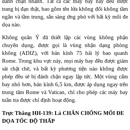
đánh chặn nhanh. Tất cả các máy bay này đều được
trang bị đạn thật, bao gồm tên lửa không đối không tầm
ngắn và tầm trung, sẵn sàng ứng phó với bất kỳ mối đe
dọa nào.
Không quân Ý đã thiết lập các vùng không phận
chuyên dụng, được gọi là vùng nhận dạng phòng
không (ADIZ), với bán kính 75 hải lý bao quanh
Rome. Trong khu vực này, mọi máy bay đều được giám
sát chặt chẽ, và bất kỳ phương tiện nào không được
phép đều sẽ bị đánh chặn ngay lập tức. Một vùng cấm
bay nhỏ hơn, bán kính 6,5 km, được áp dụng ngay trên
trung tâm Rome và Vatican, chỉ cho phép các máy bay
tuần tra được chỉ định hoạt động.
Trực Thăng HH-139: Lá CHẮN CHỐNG MỐI ĐE
DỌA TỐC ĐỘ THẤP