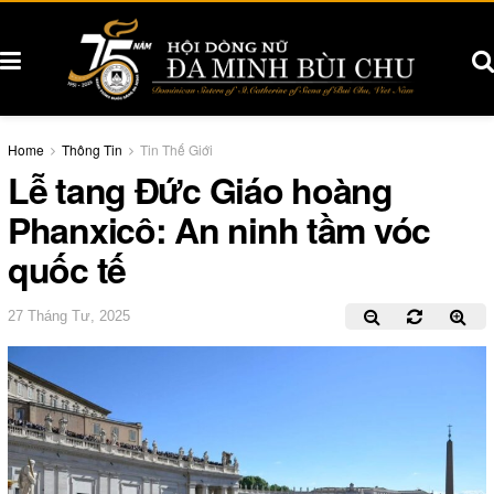
Home
Thông Tin
Tin Thế Giới
Lễ tang Đức Giáo hoàng
Phanxicô: An ninh tầm vóc
quốc tế
27 Tháng Tư, 2025