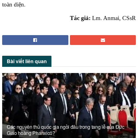
toàn diện.
Tác giả:
Lm. Anmai, CSsR
Bài viết
liên quan
Các nguyên thủ quốc gia ngồi đâu trong tang lễ của Đức
Giáo hoàng Phanxicô?