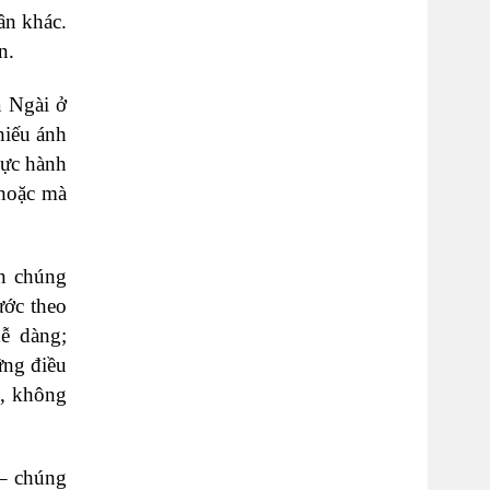
ần khác.
n.
a Ngài ở
hiếu ánh
hực hành
 hoặc mà
an chúng
ước theo
ễ dàng;
ững điều
n, không
 – chúng