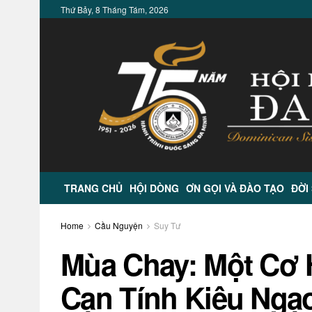
Thứ Bảy, 8 Tháng Tám, 2026
TRANG CHỦ
HỘI DÒNG
ƠN GỌI VÀ ĐÀO TẠO
ĐỜI
Home
Cầu Nguyện
Suy Tư
Mùa Chay: Một Cơ 
Cạn Tính Kiêu Ngạ