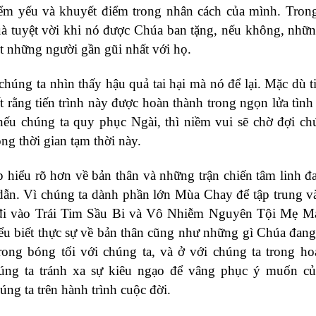
điểm yếu và khuyết điểm trong nhân cách của mình. Tron
uà tuyệt vời khi nó được Chúa ban tặng, nếu không, nhữ
t những người gần gũi nhất với họ.
húng ta nhìn thấy hậu quả tai hại mà nó để lại. Mặc dù ti
t rằng tiến trình này được hoàn thành trong ngọn lửa tình
nếu chúng ta quy phục Ngài, thì niềm vui sẽ chờ đợi ch
ong thời gian tạm thời này.
p hiểu rõ hơn về bản thân và những trận chiến tâm linh đ
dẫn. Vì chúng ta dành phần lớn Mùa Chay để tập trung 
 đi vào Trái Tim Sầu Bi và Vô Nhiễm Nguyên Tội Mẹ Ma
iểu biết thực sự về bản thân cũng như những gì Chúa đang
ong bóng tối với chúng ta, và ở với chúng ta trong ho
ng ta tránh xa sự kiêu ngạo để vâng phục ý muốn củ
g ta trên hành trình cuộc đời.