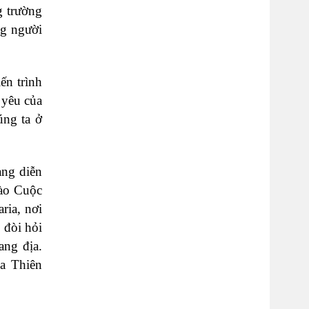
g trường
ng người
ến trình
 yêu của
úng ta ở
ang diễn
vào Cuộc
ria, nơi
 đòi hỏi
ang địa.
a Thiên