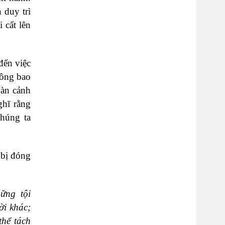
 duy trì
 cất lên
đến việc
hông bao
oàn cảnh
ghĩ rằng
chúng ta
bị đóng
ững tội
i khác;
hể tách