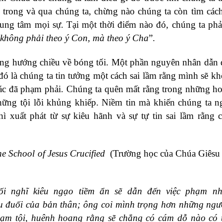
rong và qua chúng ta, chừng nào chúng ta còn tìm cách
ung tâm mọi sự. Tại một thời điểm nào đó, chúng ta phải
không phải theo ý Con, mà theo ý Cha
”.
năng hướng chiều về bóng tối. Một phần nguyên nhân dẫn 
đó là chúng ta tin tưởng một cách sai lầm rằng mình sẽ k
ác đã phạm phải. Chúng ta quên mất rằng trong những h
những tội lỗi khủng khiếp. Niềm tin mà khiến chúng ta n
 xuất phát từ sự kiêu hãnh và sự tự tin sai lầm rằng 
e School of Jesus Crucified
(Trường học của Chúa Giêsu 
ối nghĩ
kiêu ngạo tiềm ẩn
sẽ dẫn đến việc phạm nh
u đuối của bản thâ
n; ông coi
mình trọng
hơn những ngườ
hạm tội, huênh hoang
rằng
sẽ chẳng
có cám dỗ nào có t