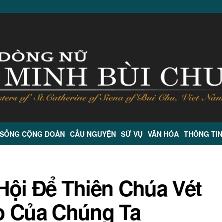
 SỐNG CỘNG ĐOÀN
CẦU NGUYỆN
SỨ VỤ
VĂN HÓA
THÔNG TI
Hội Để Thiên Chúa Vét
o Của Chúng Ta