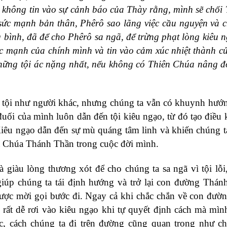
 không tin vào sự cảnh báo
của Thày
rằng,
mình sẽ chối
 sức mạnh bản thân
, Phêrô sao lãng việc cầu nguyện và 
g bình, đã
để cho Phêrô
sa ngã, để trừng phạt lòng kiêu 
ức mạnh của chính mình và tin vào cảm xúc nhiệt thành 
hững tội ác nặng nhất, nếu không có Thiên Chúa nâng 
c tội như người khác, nhưng chúng ta vẫn có khuynh hư
uối của mình luôn dẫn đến tội kiêu ngạo, từ đó tạo điều 
 Kiêu ngạo dẫn đến sự mù quáng tâm linh và khiến chúng 
a Chúa Thánh Thần trong cuộc đời mình.
 giàu lòng thương xót để cho chúng ta sa ngã vì tội lỗi,
 giúp chúng ta tái định hướng và trở lại con đường Thán
 được mời gọi bước đi. Ngay cả khi chắc chắn về con đườ
 rất dễ rơi vào kiêu ngạo khi tự quyết định cách mà mìn
hực, cách chúng ta đi trên đường cũng quan trọng như c