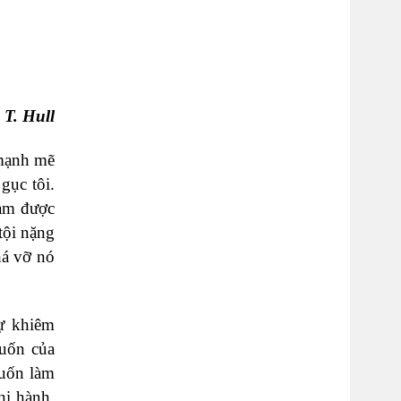
 T. Hull
 mạnh mẽ
gục tôi.
làm được
tội nặng
há vỡ nó
sự khiêm
muốn của
muốn làm
hi hành.