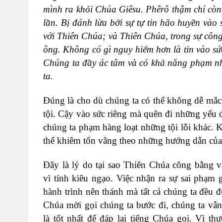
mình ra khỏi Chúa Giêsu. Phêrô thậm chí còn
lần. Bị đánh
lừa bởi sự tự tin hão huyền vào
với Thiên Chúa; và Thiên Chúa, trong sự côn
ông. Không có gì nguy hiểm hơn là tin vào s
Chúng ta đầy ác tâm và có khả năng phạm n
ta.
Đúng là cho dù chúng ta có thể không dễ mắ
tội. Cậy vào sức riêng mà quên đi những yếu đ
chúng ta phạm hàng loạt những tội lỗi khác.
thể khiêm tốn vâng theo những hướng dẫn củ
Đây là lý do tại sao Thiên Chúa công bằng và
vì tính kiêu ngạo. Việc nhận ra sự sai phạm
hành trình nên thánh mà tất cả chúng ta đều
Chúa mời gọi chúng ta bước đi, chúng ta vẫn
là tốt nhất để đáp lại tiếng Chúa gọi. Vì t