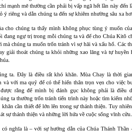
chí mạnh mẽ thường cần phải bị vấp ngã hết lần này đến l
 bỏ ý riêng và dẫn chúng ta đến sự khiêm nhường sâu xa hơ
húa cho chúng ta thấy mình không phục tùng ý muốn củ
i đang ngự trị trong mỗi chúng ta và để cho Chúa Kitô c
 mà chúng ta muốn trốn tránh vì sợ hãi và xấu hổ. Các t
ay giải thoát chúng ta khỏi những xao lãng và tự huyền
Chúa.
ng ta. Đây là điều rất khó khăn. Mùa Chay là thời gi
 và với ma quỷ để có thể hiến thân trọn vẹn cho việc b
 được rằng để mình bị đánh gục không phải là điều d
úng ta thường trốn tránh tiến trình này hoặc tìm kiếm nh
khăn cần thiết để lớn lên trong sự thánh thiện. Tuy nhiê
át sự thánh thiện và những lời hứa về cuộc sống vĩnh cửu.
đó có nghĩa là – với sự hướng dẫn của Chúa Thánh Thần