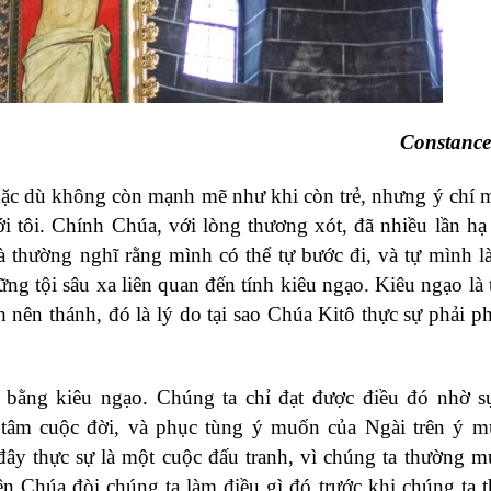
Constance
Mặc dù không còn mạnh mẽ như khi còn trẻ, nhưng ý chí
 tôi. Chính Chúa, với lòng thương xót, đã nhiều lần hạ 
 thường nghĩ rằng mình có thể tự bước đi, và tự mình 
ng tội sâu xa liên quan đến tính kiêu ngạo. Kiêu ngạo là 
h nên thánh, đó là lý do tại sao Chúa Kitô thực sự phải p
g bằng kiêu ngạo. Chúng ta chỉ đạt được điều đó nhờ 
 tâm cuộc đời, và phục tùng ý muốn của Ngài trên ý 
đây thực sự là một cuộc đấu tranh, vì chúng ta thường 
ên Chúa đòi chúng ta làm điều gì đó trước khi chúng ta t