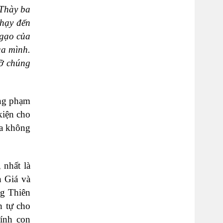
 Thày
ba
chạy đến
ngạo của
của
mình.
đỡ
chúng
ớng phạm
kiện cho
ta không
 nhất là
h Giá và
ng Thiên
h tự cho
hính con