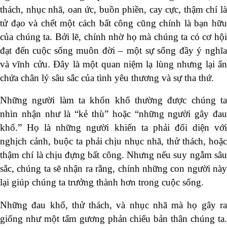
thách, nhục nhã, oan ức, buồn phiền, cay cực, thậm chí là
tử đạo và chết một cách bất công cũng chính là bạn hữu
của chúng ta. Bởi lẽ, chính nhờ họ mà chúng ta có cơ hội
đạt đến cuộc sống muôn đời – một sự sống đầy ý nghĩa
và vĩnh cửu. Đây là một quan niệm lạ lùng nhưng lại ẩn
chứa chân lý sâu sắc của tình yêu thương và sự tha thứ.
Những người làm ta khốn khổ thường được chúng ta
nhìn nhận như là “kẻ thù” hoặc “những người gây đau
khổ.” Họ là những người khiến ta phải đối diện với
nghịch cảnh, buộc ta phải chịu nhục nhã, thử thách, hoặc
thậm chí là chịu đựng bất công. Nhưng nếu suy ngẫm sâu
sắc, chúng ta sẽ nhận ra rằng, chính những con người này
lại giúp chúng ta trưởng thành hơn trong cuộc sống.
Những đau khổ, thử thách, và nhục nhã mà họ gây ra
giống như một tấm gương phản chiếu bản thân chúng ta.