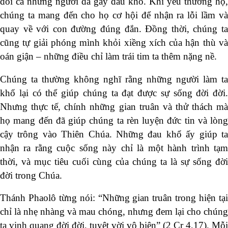
đổi cả những người đã gây đau khổ. Khi yêu thương họ,
chúng ta mang đến cho họ cơ hội để nhận ra lỗi lầm và
quay về với con đường đúng đắn. Đồng thời, chúng ta
cũng tự giải phóng mình khỏi xiềng xích của hận thù và
oán giận – những điều chỉ làm trái tim ta thêm nặng nề.
Chúng ta thường không nghĩ rằng những người làm ta
khổ lại có thể giúp chúng ta đạt được sự sống đời đời.
Nhưng thực tế, chính những gian truân và thử thách mà
họ mang đến đã giúp chúng ta rèn luyện đức tin và lòng
cậy trông vào Thiên Chúa. Những đau khổ ấy giúp ta
nhận ra rằng cuộc sống này chỉ là một hành trình tạm
thời, và mục tiêu cuối cùng của chúng ta là sự sống đời
đời trong Chúa.
Thánh Phaolô từng nói: “Những gian truân trong hiện tại
chỉ là nhẹ nhàng và mau chóng, nhưng đem lại cho chúng
ta vinh quang đời đời, tuyệt vời vô biên” (2 Cr 4,17). Mỗi