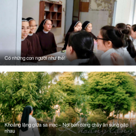
Có những con người như thế!
Khoảng lặng giữa sa mạc – Nơi bốn dòng chảy ân sủng gặp
nhau