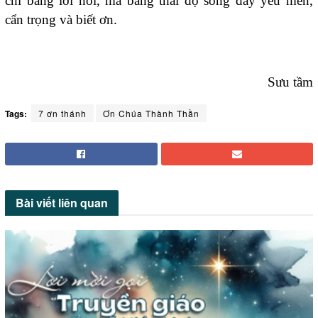
chỉ bằng lời nói, mà bằng thái độ sống đầy yêu mến,
cẩn trọng và biết ơn.
Sưu tầm
Tags:
7 ơn thánh
Ơn Chúa Thành Thần
Bài viết
liên quan