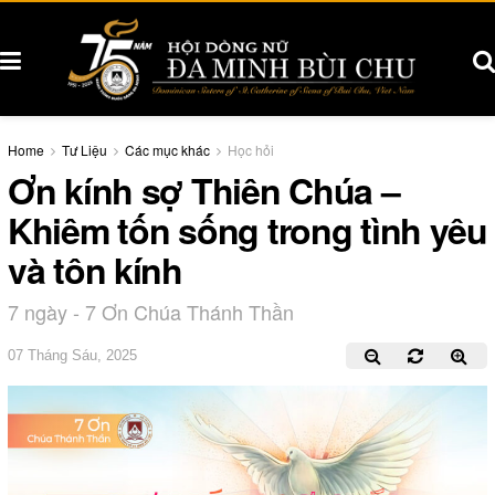
Home
Tư Liệu
Các mục khác
Học hỏi
Ơn kính sợ Thiên Chúa –
Khiêm tốn sống trong tình yêu
và tôn kính
7 ngày - 7 Ơn Chúa Thánh Thần
07 Tháng Sáu, 2025