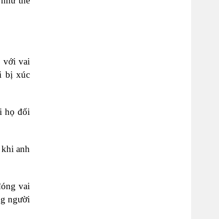
 như thế
 với vai
i bị xúc
i họ đối
 khi anh
đóng vai
ng người