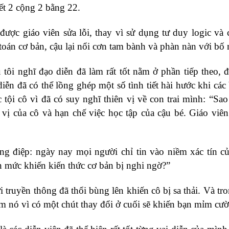
iết 2 cộng 2 bằng 22.
được giáo viên sửa lỗi, thay vì sử dụng tư duy logic và 
 toán cơ bản, cậu lại nổi cơn tam bành và phàn nàn với bố
 tôi nghĩ đạo diễn đã làm rất tốt nằm ở phần tiếp theo, đ
ễn đã có thể lồng ghép một số tình tiết hài hước khi các
tội cô vì đã có suy nghĩ thiên vị về con trai mình: “Sao
 vị của cô và hạn chế việc học tập của cậu bé. Giáo viê
ông điệp: ngày nay mọi người chỉ tin vào niềm xác tín c
ến mức khiến kiến thức cơ bản bị nghi ngờ?”
i truyền thông đã thổi bùng lên khiến cô bị sa thải. Và tr
em nó vì có một chút thay đổi ở cuối sẽ khiến bạn mỉm cườ