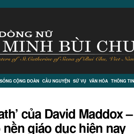
 SỐNG CỘNG ĐOÀN
CẦU NGUYỆN
SỨ VỤ
VĂN HÓA
THÔNG TI
Math’ của David Maddox –
 nền giáo dục hiện nay