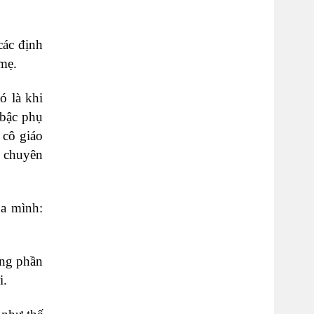
các định
 mẹ.
ó là khi
 bậc phụ
 cô giáo
n chuyên
ủa mình:
ong phần
i.