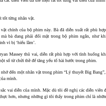
 các diễn viên đã thể hiện rất tốt từng vai diễn của mình
t tốt từng nhân vật.
n vật chính của bộ phim này. Bà đã diễn xuất rất phù hợp
i mà bà đang phải đối mặt trong bộ phim ngắn, như kh
ình vì bị ‘hiểu lầm’.
an Massey thủ vai, diễn rất phù hợp với tình huống kh
ột số từ chửi thề để tăng yếu tố hài hước trong phim.
ôi nhớ đến một nhân vật trong phim “Lý thuyết Big Bang”,
 của mình.
 sắc vai diễn của mình. Mặc dù tôi đề nghị các diễn viên 
thực hơn, nhưng những gì tôi thấy trong phim chỉ là nhữ