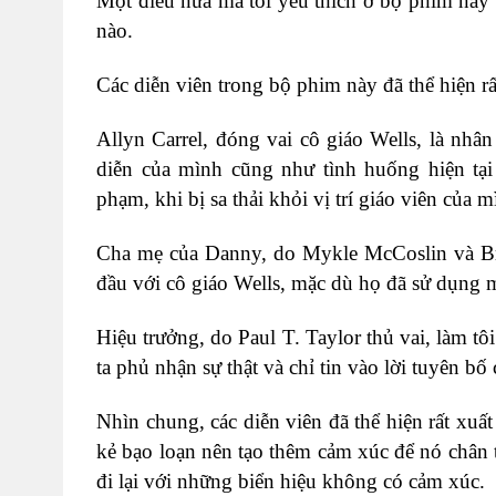
Một điều nữa mà tôi yêu thích ở bộ phim này là
nào.
Các diễn viên trong bộ phim này đã thể hiện rấ
Allyn Carrel, đóng vai cô giáo Wells, là nhâ
diễn của mình cũng như tình huống hiện tạ
phạm, khi bị sa thải khỏi vị trí giáo viên của m
Cha mẹ của Danny, do Mykle McCoslin và Bry
đầu với cô giáo Wells, mặc dù họ đã sử dụng m
Hiệu trưởng, do Paul T. Taylor thủ vai, làm t
ta phủ nhận sự thật và chỉ tin vào lời tuyên bố
Nhìn chung, các diễn viên đã thể hiện rất xuất
kẻ bạo loạn nên tạo thêm cảm xúc để nó chân 
đi lại với những biển hiệu không có cảm xúc.