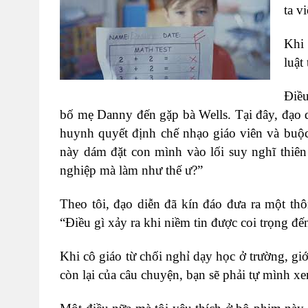
ta v
Khi 
luật
Điều
bố mẹ Danny đến gặp bà Wells. Tại đây, đạo di
huynh quyết định chế nhạo giáo viên và buộc 
này dám đặt con mình vào lối suy nghĩ thiên
nghiệp mà làm như thế ư?”
Theo tôi, đạo diễn đã kín đáo đưa ra một th
“Điều gì xảy ra khi niềm tin được coi trọng đ
Khi cô giáo từ chối nghỉ dạy học ở trường, giớ
còn lại của câu chuyện, bạn sẽ phải tự mình x