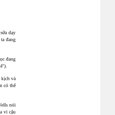
 sửa dạy
 ta đang
học đang
ế’).
 kịch và
n có thể
ells nói
a vì cậu