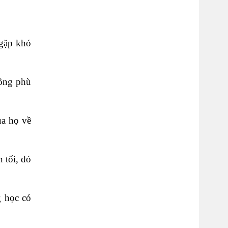
 gặp khó
hông phù
ủa họ về
 tối, đó
g học có