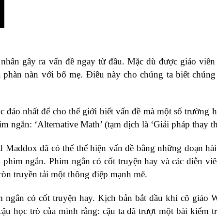
n nhân gây ra vấn đề ngay từ đầu. Mặc dù được giáo viên
 phàn nàn với bố mẹ. Điều này cho chúng ta biết chúng
 đáo nhất để cho thế giới biết vấn đề mà một số trường 
m ngắn: ‘Alternative Math’ (tạm dịch là ‘Giải pháp thay th
d Maddox đã có thể thể hiện vấn đề bằng những đoạn hài
bộ phim ngắn. Phim ngắn có cốt truyện hay và các diễn viê
 còn truyền tải một thông điệp mạnh mẽ.
 ngắn có cốt truyện hay. Kịch bản bắt đầu khi cô giáo W
cậu học trò của mình rằng: cậu ta đã trượt một bài kiểm tr