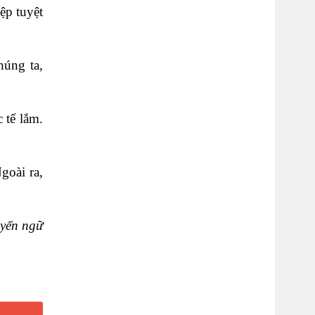
ệp tuyệt
húng ta,
 tế lắm.
goài ra,
uyển ngữ