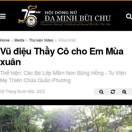
Home
Media
Thư viện Video
Video khác
Vũ điệu Thầy Cô cho Em Mùa
xuân
Thể hiện: Các Bé Lớp Mầm Non Bông Hồng - Tu Viện
Mẹ Thiên Chúa Quần Phương
18 Tháng Mười Một, 2023