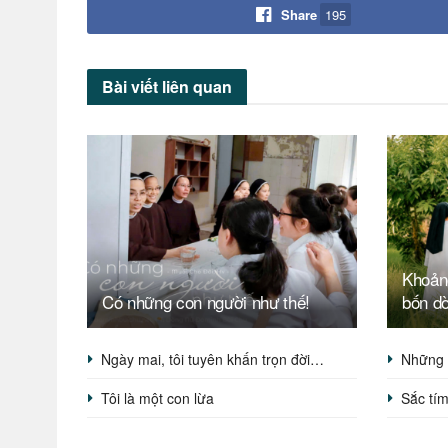
Share
195
Bài viết
liên quan
Khoản
Có những con người như thế!
bốn d
Ngày mai, tôi tuyên khấn trọn đời…
Những 
Tôi là một con lừa
Sắc tí