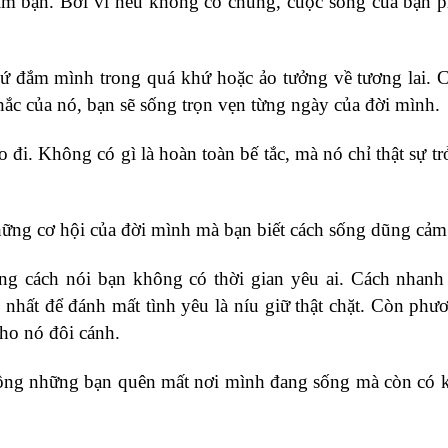
 tim bạn. Bởi vì nếu không có chúng, cuộc sống của bạn 
 cứ đắm mình trong quá khứ hoặc ảo tưởng về tương lai. 
ắc của nó, bạn sẽ sống trọn vẹn từng ngày của đời mình.
đi. Không có gì là hoàn toàn bế tắc, mà nó chỉ thật sự tr
ng cơ hội của đời mình mà bạn biết cách sống dũng cảm
ng cách nói bạn không có thời gian yêu ai. Cách nhanh
 nhất để đánh mất tình yêu là níu giữ thật chặt. Còn phư
cho nó đôi cánh.
ông những bạn quên mất nơi mình đang sống mà còn có 