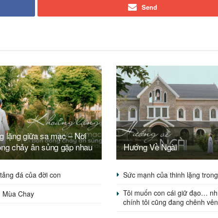
Send
g lặng giữa sa mạc – Nơi
òng chảy ân sủng gặp nhau
Hướng Về Ngài
tảng đá của đời con
Sức mạnh của thinh lặng tron
Tôi muốn con cái giữ đạo… n
m Mùa Chay
chính tôi cũng đang chênh vê