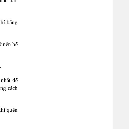
phần nào
Chỉ bằng
ở nên bế
.
 nhất để
ơng cách
khi quên