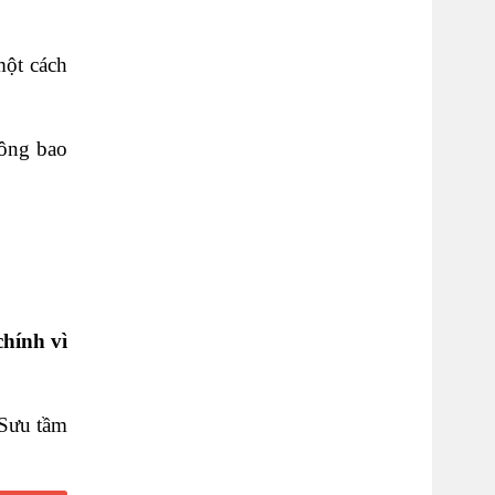
một cách
hông bao
chính vì
Sưu tầm