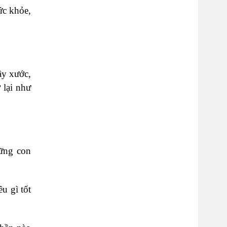
ức khỏe,
ầy xước,
 lại như
hững con
u gì tốt