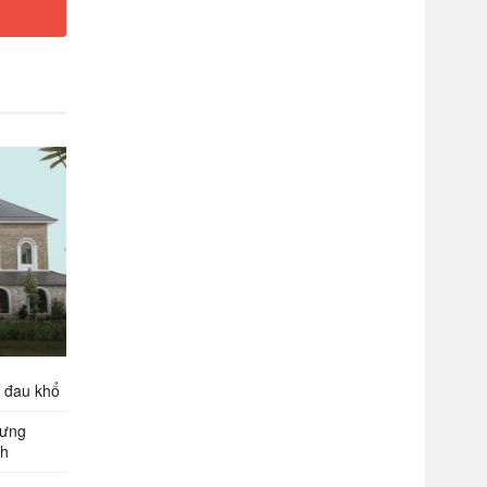
g đau khổ
hưng
nh