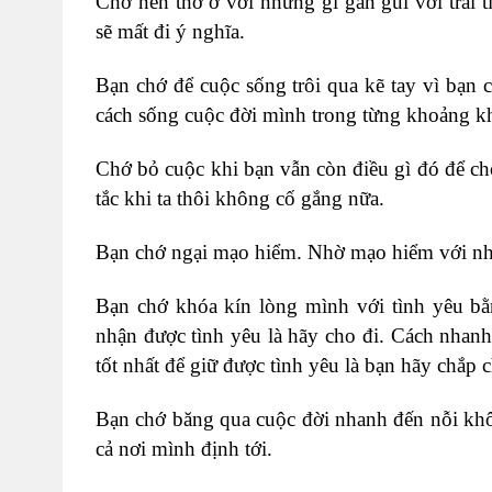
Chớ nên thờ ơ với những gì gần gũi với trái
sẽ mất đi ý nghĩa.
Bạn chớ để cuộc sống trôi qua kẽ tay vì bạn
cách sống cuộc đời mình trong từng khoảng kh
Chớ bỏ cuộc khi bạn vẫn còn điều gì đó để cho 
tắc khi ta thôi không cố gắng nữa.
Bạn chớ ngại mạo hiểm. Nhờ mạo hiểm với nhữ
Bạn chớ khóa kín lòng mình với tình yêu bằ
nhận được tình yêu là hãy cho đi. Cách nhanh
tốt nhất để giữ được tình yêu là bạn hãy chắp 
Bạn chớ băng qua cuộc đời nhanh đến nỗi kh
cả nơi mình định tới.