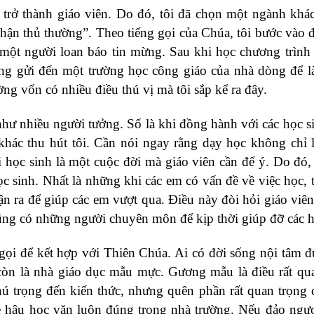
 trở thành giáo viên. Do đó, tôi đã chọn một ngành khá
hận thủ thường”. Theo tiếng gọi của Chúa, tôi bước vào đ
 một người loan báo tin mừng. Sau khi học chương trình
ng gửi đến một trường học công giáo của nhà dòng để l
ờng vốn có nhiều điều thú vị mà tôi sắp kể ra đây.
hư nhiều người tưởng. Số là khi đồng hành với các học s
hác thu hút tôi. Cần nói ngay rằng dạy học không chỉ 
i học sinh là một cuộc đời mà giáo viên cần để ý. Do đó, 
c sinh. Nhất là những khi các em có vấn đề về việc học, 
ận ra để giúp các em vượt qua. Điều này đòi hỏi giáo viên
ũng có những người chuyên môn để kịp thời giúp đỡ các h
gọi để kết hợp với Thiên Chúa. Ai có đời sống nội tâm 
 còn là nhà giáo dục mẫu mực. Gương mẫu là điều rất qu
chú trọng đến kiến thức, nhưng quên phần rất quan trọng 
lễ hậu học văn luôn đúng trong nhà trường. Nếu đảo ngượ