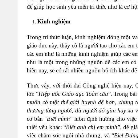
để giúp học sinh yêu mến tri thức như là cơ h
Kinh nghiệm
Trong tri thức luận, kinh nghiệm đóng một vai
giáo dục này, thầy cô là người tạo cho các em 
các em như là những kinh nghiệm giúp các em
như là một trong những nguồn để các em có đ
hiện nay, sẽ có rất nhiều nguồn bổ ích khác đ
Thực vậy, với thời đại Công nghệ hiện nay, 
tới: “
Hiệp ước Giáo dục Toàn cầu
”. Trong bài
muốn có một thế giới huynh đệ hơn, chúng ta
thương từng người, dù người đó gần hay xa về
cơ bản “
Biết mình
” luôn định hướng cho việc
thiết yếu khác: “
Biết anh chị em mình
”, để gi
việc chăm sóc ngôi nhà chung, và “
Biết Đấng