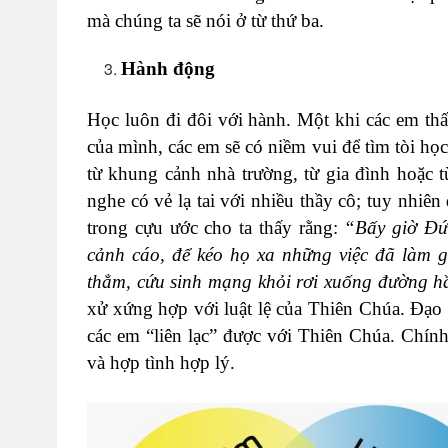
mà chúng ta sẽ nói ở từ thứ ba.
Hành động
Học luôn đi đôi với hành. Một khi các em thấy
của mình, các em sẽ có niềm vui để tìm tòi họ
từ khung cảnh nhà trường, từ gia đình hoặc 
nghe có vẻ lạ tai với nhiều thầy cô; tuy nhiê
trong cựu ước cho ta thấy rằng:
“Bấy giờ Đứ
cảnh cáo, để kéo họ xa những việc đã làm gi
thẳm, cứu sinh mạng khỏi rơi xuống đường 
xử xứng hợp với luật lệ của Thiên Chúa. Đạo
các em “liên lạc” được với Thiên Chúa. Chín
và hợp tình hợp lý.