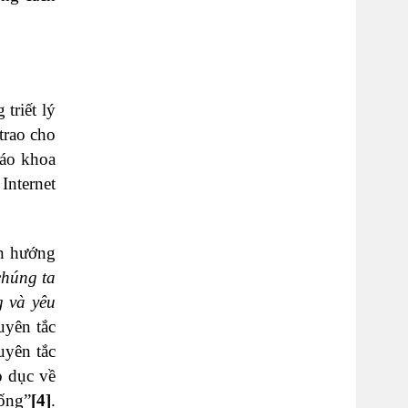
triết lý
trao cho
iáo khoa
Internet
ần hướng
chúng ta
g và yêu
uyên tắc
uyên tắc
o dục về
sống”
[4]
.