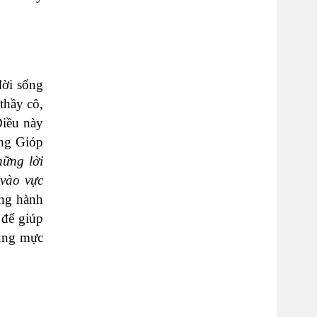
đời sống
thầy cô,
Điều này
ông Gióp
ững lời
 vào vực
ững hành
 để giúp
đúng mực