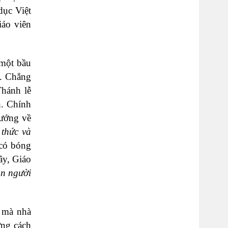
dục Việt
iáo viên
 một bầu
o. Chẳng
Thánh lễ
h. Chính
hướng về
thức và
 có bóng
ây, Giáo
on người
a mà nhà
ơng cách