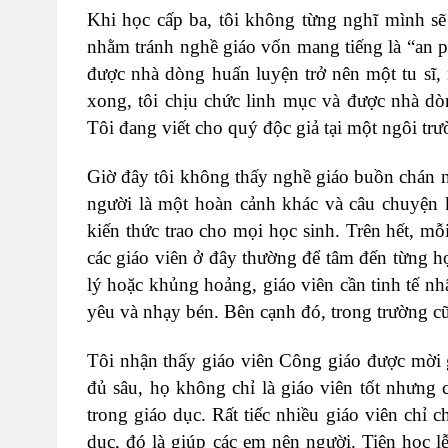
Khi học cấp ba, tôi không từng nghĩ mình sẽ
nhằm tránh nghề giáo vốn mang tiếng là “an p
được nhà dòng huấn luyện trở nên một tu sĩ,
xong, tôi chịu chức linh mục và được nhà dò
Tôi đang viết cho quý độc giả tại một ngôi trư
Giờ đây tôi không thấy nghề giáo buồn chán n
người là một hoàn cảnh khác và câu chuyện k
kiến thức trao cho mọi học sinh. Trên hết, mỗ
các giáo viên ở đây thường để tâm đến từng họ
lý hoặc khủng hoảng, giáo viên cần tinh tế nh
yêu và nhạy bén. Bên cạnh đó, trong trường c
Tôi nhận thấy giáo viên Công giáo được mời 
đủ sâu, họ không chỉ là giáo viên tốt nhưng
trong giáo dục. Rất tiếc nhiều giáo viên chỉ 
dục, đó là giúp các em nên người. Tiên học 