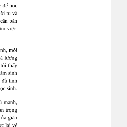
c để học
ời tu và
 căn bản
àm việc.
inh, mỗi
là lượng
tôi thấy
tâm sinh
 đủ tình
ọc sinh.
đủ mạnh,
an trọng
của giáo
c lại vế