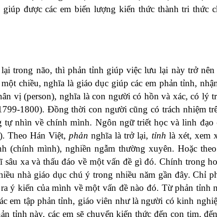
giúp được các em biến lượng kiến thức thành tri thức 
ại trong não, thì phản tỉnh giúp việc lưu lại này trở nên t
một chiều, nghĩa là giáo dục giúp các em phản tỉnh, nhận
n vị (person), nghĩa là con người có hồn và xác, có lý tr
799-1800). Đồng thời con người cũng có trách nhiệm tr
 tự nhìn về chính mình. Ngôn ngữ triết học và linh đạo
). Theo Hán Việt,
phản
nghĩa là trở lại,
tỉnh
là xét, xem 
mình (chính mình), nghiền ngẫm thường xuyên. Hoặc theo
hĩ sâu xa và thấu đáo về một vấn đề gì đó. Chính trong h
hiều nhà giáo dục chú ý trong nhiều năm gần đây. Chỉ p
a ra ý kiến của mình về một vấn đề nào đó. Từ phản tỉnh 
ác em tập phản tỉnh, giáo viên như là người có kinh nghi
ản tỉnh này, các em sẽ chuyển kiến thức đến con tim, đến