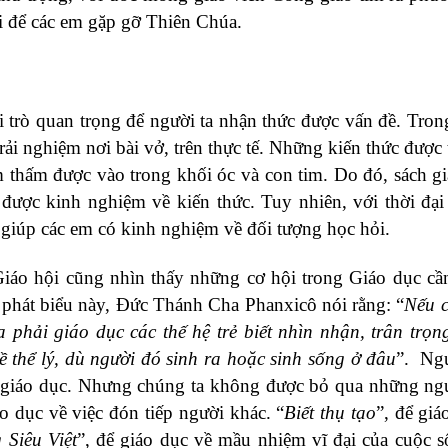
ội để các em gặp gỡ Thiên Chúa.
 trò quan trọng để người ta nhận thức được vấn đề. Trong 
trải nghiệm nơi bài vở, trên thực tế. Những kiến thức được 
 thấm được vào trong khối óc và con tim. Do đó, sách g
ược kinh nghiệm về kiến thức. Tuy nhiên, với thời đại 
ể giúp các em có kinh nghiệm về đối tượng học hỏi.
Giáo hội cũng nhìn thấy những cơ hội trong Giáo dục c
 phát biểu này, Đức Thánh Cha Phanxicô nói rằng: “
Nếu 
 phải giáo dục các thế hệ trẻ biết nhìn nhận, trân trọn
 thể lý, dù người đó sinh ra hoặc sinh sống ở đâu
”. Ng
 giáo dục. Nhưng chúng ta không được bỏ qua những ng
áo dục về việc đón tiếp người khác. “
Biết thụ tạo
”, để giá
 Siêu Việt
”, để giáo dục về mầu nhiệm vĩ đại của cuộc 