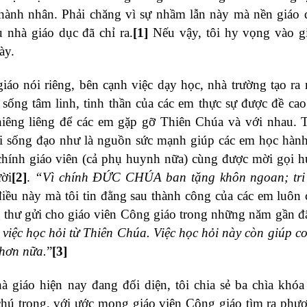
hành nhân. Phải chăng vì sự nhầm lẫn này mà nền giáo 
nhà giáo dục đã chỉ ra.
[1]
Nếu vậy, tôi hy vọng vào g
ày.
iáo nói riêng, bên cạnh việc dạy học, nhà trường tạo ra
 sống tâm linh, tinh thần của các em thực sự được đề ca
hiêng liêng để các em gặp gỡ Thiên Chúa và với nhau. 
ời sống đạo như là nguồn sức mạnh giúp các em học hàn
chính giáo viên (cả phụ huynh nữa) cùng được mời gọi 
ười
[2]
.
“Vì chính ĐỨC CHÚA ban tặng khôn ngoan; tri 
điều này mà tôi tin đằng sau thành công của các em luôn
 thư gửi cho giáo viên Công giáo trong những năm gần đ
việc học hỏi từ Thiên Chúa. Việc học hỏi này còn giúp c
 hơn nữa.
”
[3]
 giáo hiện nay đang đối diện, tôi chia sẻ ba chìa khó
 chú trọng, với ước mong giáo viên Công giáo tìm ra phư