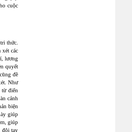
cho cuộc
ri thức.
 xét các
í, lương
ên quyết
 cũng đề
xét. Như
 từ điển
oàn cảnh
hản biện
này giúp
ệm, giúp
 đôi tay