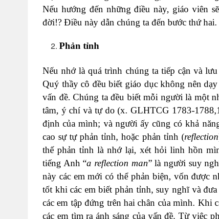
Nếu hướng đến những điều này, giáo viên sẽ 
đời!? Điều này dẫn chúng ta đến bước thứ hai.
Phản tỉnh
Nếu nhớ là quá trình chúng ta tiếp cận và lưu l
Quý thầy cô đều biết giáo dục không nên dạy 
vấn đề. Chúng ta đều biết mỗi người là một nhâ
tâm, ý chí và tự do (x. GLHTCG 1783-1788,1
định của mình; và người ấy cũng có khả năng
cao sự tự phản tỉnh, hoặc phản tỉnh (
reflection
thế phản tỉnh là nhớ lại, xét hỏi linh hồn 
tiếng Anh “
a reflection man
” là người suy ng
này các em mới có thể phản biện, vốn được n
tốt khi các em biết phản tỉnh, suy nghĩ và đư
các em tập đứng trên hai chân của mình. Khi c
các em tìm ra ánh sáng của vấn đề. Từ việc ph