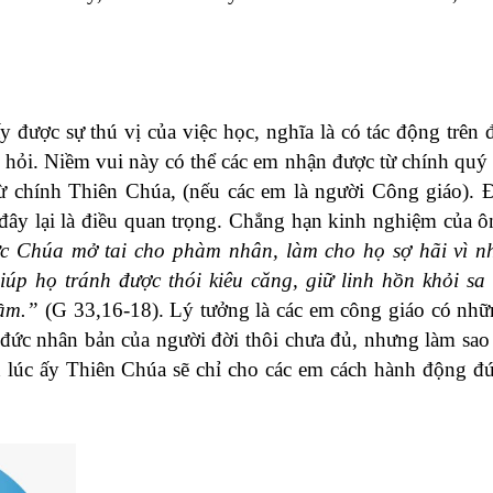
 được sự thú vị của việc học, nghĩa là có tác động trên 
c hỏi. Niềm vui này có thể các em nhận được từ chính quý 
từ chính Thiên Chúa, (nếu các em là người Công giáo). 
n đây lại là điều quan trọng. Chẳng hạn kinh nghiệm của 
c Chúa mở tai cho phàm nhân, làm cho họ sợ hãi vì nh
úp họ tránh được thói kiêu căng, giữ linh hồn khỏi sa
hầm.”
(G 33,16-18). Lý tưởng là các em công giáo có nh
 đức nhân bản của người đời thôi chưa đủ, nhưng làm sao
h lúc ấy Thiên Chúa sẽ chỉ cho các em cách hành động 