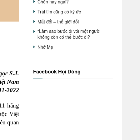
Chén hay ngai?
Trái tim cũng có ký ức
Mắt đổi – thế giới đổi
“Làm sao bước đi với một người
không còn có thể bước đi?
Nhớ Mẹ
Facebook Hội Dòng
ọc S.J.
iệt Nam
11-2022
 11 hằng
tộc Việt
iên quan