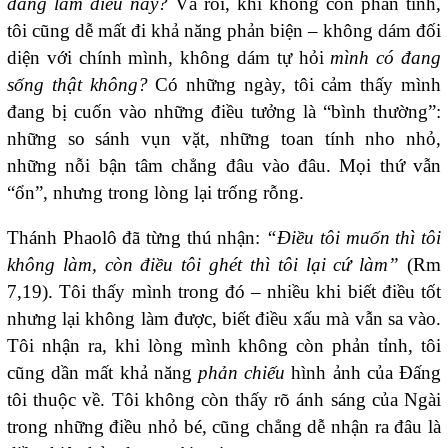
đang làm điều này?
Và rồi, khi không còn phản tỉnh,
tôi cũng dễ mất đi khả năng phản biện – không dám đối
diện với chính mình, không dám tự hỏi
mình có đang
sống thật không?
Có những ngày, tôi cảm thấy mình
đang bị cuốn vào những điều tưởng là “bình thường”:
những so sánh vụn vặt, những toan tính nho nhỏ,
những nỗi bận tâm chẳng đâu vào đâu. Mọi thứ vẫn
“ổn”, nhưng trong lòng lại trống rỗng.
Thánh Phaolô đã từng thú nhận:
“Điều tôi muốn thì tôi
không làm, còn điều tôi ghét thì tôi lại cứ làm”
(Rm
7,19). Tôi thấy mình trong đó – nhiều khi biết điều tốt
nhưng lại không làm được, biết điều xấu mà vẫn sa vào.
Tôi nhận ra, khi lòng mình không còn phản tỉnh, tôi
cũng dần mất khả năng
phản chiếu
hình ảnh của Đấng
tôi thuộc về. Tôi không còn thấy rõ ánh sáng của Ngài
trong những điều nhỏ bé, cũng chẳng dễ nhận ra đâu là