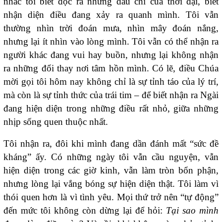
nhắc tôi biết đọc ra những dấu chỉ của thời đại, biết
nhận diện điều đang xảy ra quanh mình. Tôi vẫn
thường nhìn trời đoán mưa, nhìn mây đoán nắng,
nhưng lại ít nhìn vào lòng mình. Tôi vẫn có thể nhận ra
người khác đang vui hay buồn, nhưng lại không nhận
ra những đổi thay nơi tâm hồn mình. Có lẽ, điều Chúa
mời gọi tôi hôm nay không chỉ là sự tỉnh táo của lý trí,
mà còn là sự tỉnh thức của trái tim – để biết nhận ra Ngài
đang hiện diện trong những điều rất nhỏ, giữa những
nhịp sống quen thuộc nhất.
Tôi nhận ra, đôi khi mình đang dần đánh mất “sức đề
kháng” ấy. Có những ngày tôi vẫn cầu nguyện, vẫn
hiện diện trong các giờ kinh, vẫn làm tròn bổn phận,
nhưng lòng lại vắng bóng sự hiện diện thật. Tôi làm vì
thói quen hơn là vì tình yêu. Mọi thứ trở nên “tự động”
đến mức tôi không còn dừng lại để hỏi:
Tại sao mình