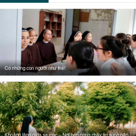
Có những con người như thế!
Khoảng lặng giữa sa mạc – Nơi bốn dòng chảy ân sủng gặp