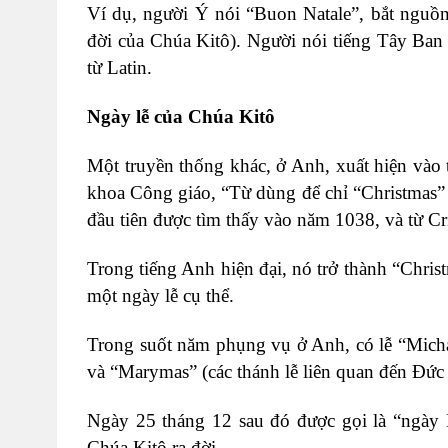
Ví dụ, người Ý nói “Buon Natale”, bắt nguồn t
đời của Chúa Kitô). Người nói tiếng Tây Ban
từ Latin.
Ngày lễ của Chúa Kitô
Một truyền thống khác, ở Anh, xuất hiện vào 
khoa Công giáo, “Từ dùng để chỉ “Christmas” t
đầu tiên được tìm thấy vào năm 1038, và từ Cr
Trong tiếng Anh hiện đại, nó trở thành “Chris
một ngày lễ cụ thể.
Trong suốt năm phụng vụ ở Anh, có lễ “Micha
và “Marymas” (các thánh lễ liên quan đến Đức
Ngày 25 tháng 12 sau đó được gọi là “ngày 
Chúa Kitô ra đời.