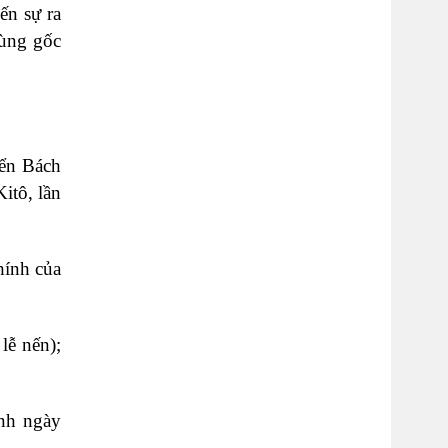
ến sự ra
cùng gốc
iển Bách
itô, lần
hính của
lễ nến);
inh ngày