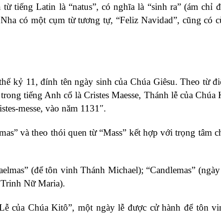
ừ tiếng Latin là “natus”, có nghĩa là “sinh ra” (ám chỉ đ
 Nha có một cụm từ tương tự, “Feliz Navidad”, cũng có 
thế kỷ 11, đính tên ngày sinh của Chúa Giêsu. Theo từ đ
rong tiếng Anh cổ là Cristes Maesse, Thánh lễ của Chúa K
istes-messe, vào năm 1131″.
tmas” và theo thói quen từ “Mass” kết hợp với trọng tâm c
elmas” (để tôn vinh Thánh Michael); “Candlemas” (ngày 
 Trinh Nữ Maria).
Lễ của Chúa Kitô”, một ngày lễ được cử hành để tôn v