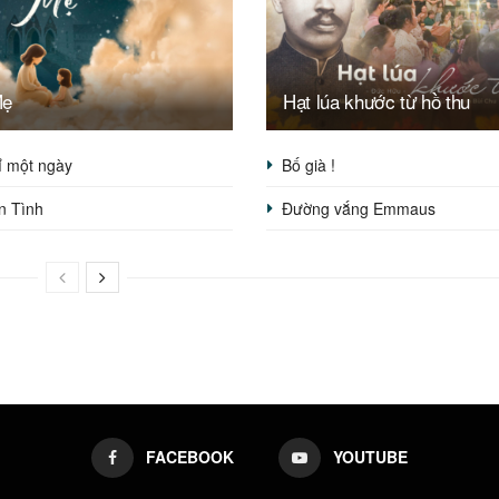
Mẹ
Hạt lúa khước từ hồ thu
ỉ một ngày
Bố già !
n Tình
Đường vắng Emmaus
FACEBOOK
YOUTUBE