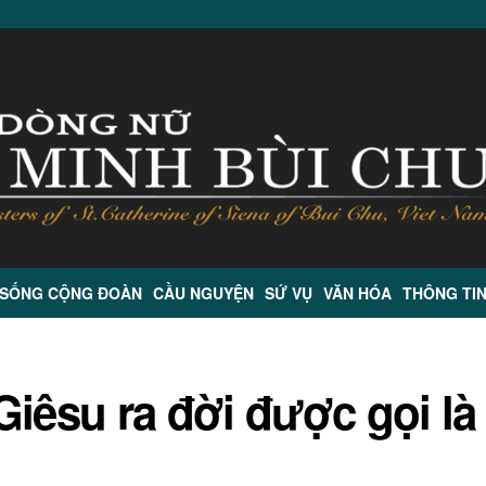
 SỐNG CỘNG ĐOÀN
CẦU NGUYỆN
SỨ VỤ
VĂN HÓA
THÔNG TI
Giêsu ra đời được gọi là