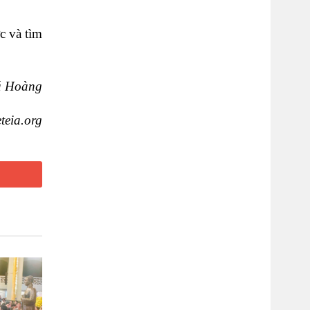
c và tìm
á Hoàng
eteia.org